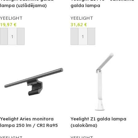
lampa (uzlādējama)
galda lampa
YEELIGHT
YEELIGHT
19,97
€
31,62
€
Pievienot Grozam
Pievienot Grozam
Yeelight Aries monitora
Yeelight Z1 galda lampa
lampa 250 lm / CRI Ra95
(salokāma)
(USB‑C, 2700–6500K)
YEELIGHT
YEELIGHT