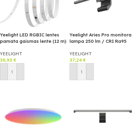
Yeelight LED RGBIC lentes
Yeelight Aries Pro monitora
pamata gaismas lente (12 m)
lampa 250 lm / CRI Ra95
YEELIGHT
YEELIGHT
30,93
€
37,24
€
Pievienot Grozam
Pievienot Grozam