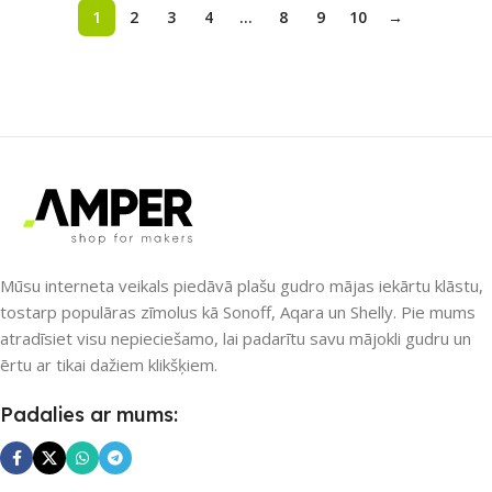
1
2
3
4
…
8
9
10
→
Mūsu interneta veikals piedāvā plašu gudro mājas iekārtu klāstu,
tostarp populāras zīmolus kā Sonoff, Aqara un Shelly. Pie mums
atradīsiet visu nepieciešamo, lai padarītu savu mājokli gudru un
ērtu ar tikai dažiem klikšķiem.
Padalies ar mums: