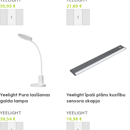
30,93
€
21,60
€
Pievienot Grozam
Pievienot Grozam
Yeelight Pura lasīšanas
Yeelight īpaši plāns kustību
galda lampa
sensora skapja
apgaismojums A30
YEELIGHT
YEELIGHT
30,54
€
16,96
€