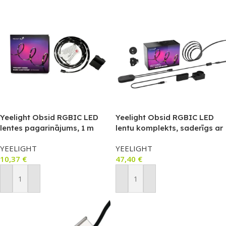
Yeelight Obsid RGBIC LED
Yeelight Obsid RGBIC LED
lentes pagarinājums, 1 m
lentu komplekts, saderīgs ar
(YLFWD-0026)
Matter (YLFWD-0025)
YEELIGHT
YEELIGHT
10,37
€
47,40
€
Pievienot Grozam
Pievienot Grozam