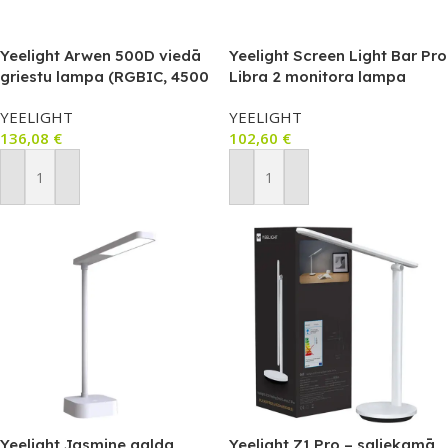
Yeelight Arwen 500D viedā
Yeelight Screen Light Bar Pro
griestu lampa (RGBIC, 4500
Libra 2 monitora lampa
lm, 2700–6500K)
(Matter, RGB, USB‑C)
YEELIGHT
YEELIGHT
136,08
€
102,60
€
Pievienot Grozam
Pievienot Grozam
Yeelight Jasmine galda
Yeelight Z1 Pro – saliekamā