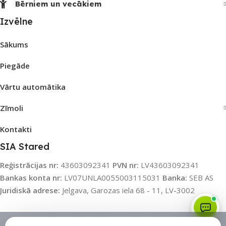
Bērniem un vecākiem
Izvēlne
Sākums
Piegāde
Vārtu automātika
Zīmoli
Kontakti
SIA Stared
Reģistrācijas nr:
43603092341
PVN nr:
LV43603092341
Bankas konta nr:
LV07UNLA0055003115031
Banka:
SEB AS
Juridiskā adrese:
Jelgava, Garozas iela 68 - 11, LV-3002
Sīkdatņu politika
•
Sīkdatņu iestatījumi
•
Privātuma politika