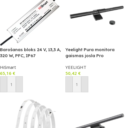
Barošanas bloks 24 V, 13,3 A,
Yeelight Pura monitora
320 W, PFC, IP67
gaismas josla Pro
HiSmart
YEELIGHT
65,16
€
50,42
€
Pievienot Grozam
Pievienot Grozam