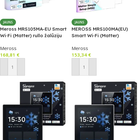
JAUNS
JAUNS
Meross MRS105MA-EU Smart
MEROSS MRS100MA(EU)
Wi‑Fi (Matter) rullo žalūziju
Smart Wi‑Fi (Matter)
slēdzis (4 gab.)
žalūziju/ruļļu slēdzis (4 gab.)
Meross
Meross
168,81
€
153,34
€
Pievienot Grozam
Pievienot Grozam