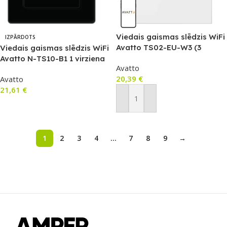
Viedais gaismas slēdzis WiFi
IZPĀRDOTS
Avatto TS02-EU-W3 (3
Viedais gaismas slēdzis WiFi
pogas, 3 virzienu, TUYA,
Avatto N-TS10-B1 1 virziena
Avatto
balts)
TUYA (melns)
20,39
€
Avatto
21,61
€
Pievienot Grozam
Lasīt Vairāk
1
2
3
4
…
7
8
9
→