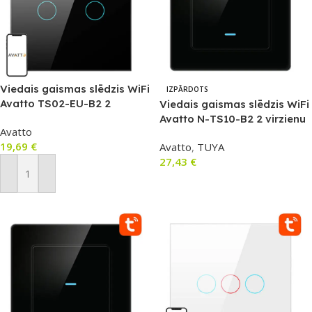
Viedais gaismas slēdzis WiFi
IZPĀRDOTS
Avatto TS02-EU-B2 2
Viedais gaismas slēdzis WiFi
virzienu (melns)
Avatto N-TS10-B2 2 virzienu
Avatto
TUYA (melns)
19,69
€
Avatto
,
TUYA
27,43
€
Pievienot Grozam
Lasīt Vairāk