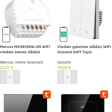
Meross MSS815MA-UN WiFi
Viedais gaismas slēdzis WiFi
viedais sienas slēdzis
Gosund SW9 Tuya
(Matter)
Meross
,
Home Assistant
Gosund
22,51
€
19,00
€
Pievienot Grozam
Pievienot Grozam