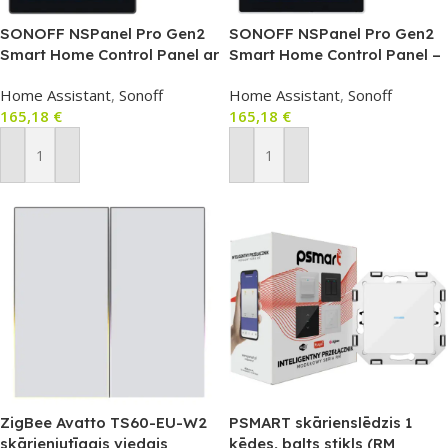
SONOFF NSPanel Pro Gen2
SONOFF NSPanel Pro Gen2
Smart Home Control Panel ar
Smart Home Control Panel –
2 kanālu releju, Zigbee,
sienas vadības panelis ar 2
Home Assistant
,
Sonoff
Home Assistant
,
Sonoff
Matter, Wi‑Fi, Bluetooth
kanālu releju, Wi‑Fi, Zigbee,
165,18
€
165,18
€
(melns) – NSPanel86PW-
Matter, Bluetooth (balts)
Relay
Pievienot Grozam
Pievienot Grozam
ZigBee Avatto TS60-EU-W2
PSMART skārienslēdzis 1
skārienjutīgais viedais
ķēdes, balts stikls (RM