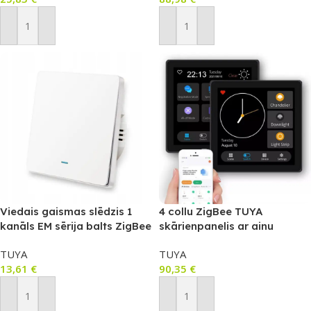
Pievienot Grozam
Pievienot Grozam
Viedais gaismas slēdzis 1
4 collu ZigBee TUYA
kanāls EM sērija balts ZigBee
skārienpanelis ar ainu
TUYA
vadību un 3 shēmām (T509)
TUYA
TUYA
13,61
€
90,35
€
Pievienot Grozam
Pievienot Grozam