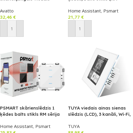
gaismas slēdzis, 2 grupas,
sērija), ZigBee 3.0, TUYA
Avatto
Home Assistant
,
Psmart
TUYA (balts)
32,46
€
21,77
€
Pievienot Grozam
Pievienot Grozam
PSMART skārienslēdzis 1
TUYA viedais ainas sienas
ķēdes balts stikls RM sērija
slēdzis (LCD), 3 kanāli, Wi‑Fi,
ZigBee TUYA (modulis bez
balts
Home Assistant
,
Psmart
TUYA
rāmja)
25,83
€
88,98
€