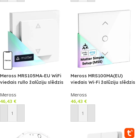
Meross MRS105MA-EU WiFi
Meross MRS100MA(EU)
viedais rullo žalūziju slēdzis
viedais Wi‑Fi žalūziju slēdzis
(Matter)
(Matter)
Meross
Meross
46,43
€
46,43
€
Pievienot Grozam
Pievienot Grozam