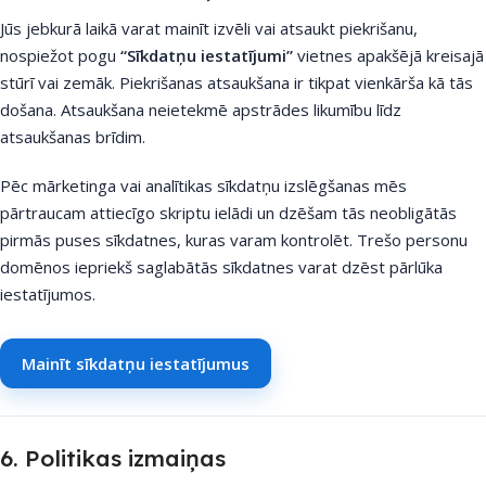
Jūs jebkurā laikā varat mainīt izvēli vai atsaukt piekrišanu,
nospiežot pogu
“Sīkdatņu iestatījumi”
vietnes apakšējā kreisajā
stūrī vai zemāk. Piekrišanas atsaukšana ir tikpat vienkārša kā tās
došana. Atsaukšana neietekmē apstrādes likumību līdz
atsaukšanas brīdim.
Pēc mārketinga vai analītikas sīkdatņu izslēgšanas mēs
pārtraucam attiecīgo skriptu ielādi un dzēšam tās neobligātās
pirmās puses sīkdatnes, kuras varam kontrolēt. Trešo personu
domēnos iepriekš saglabātās sīkdatnes varat dzēst pārlūka
iestatījumos.
Mainīt sīkdatņu iestatījumus
6. Politikas izmaiņas