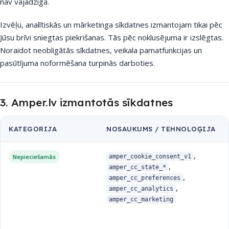
nav vajadzīga.
Izvēļu, analītiskās un mārketinga sīkdatnes izmantojam tikai pēc
Jūsu brīvi sniegtas piekrišanas. Tās pēc noklusējuma ir izslēgtas.
Noraidot neobligātās sīkdatnes, veikala pamatfunkcijas un
pasūtījuma noformēšana turpinās darboties.
3. Amper.lv izmantotās sīkdatnes
KATEGORIJA
NOSAUKUMS / TEHNOLOĢIJA
,
Nepieciešamās
amper_cookie_consent_v1
,
amper_cc_state_*
,
amper_cc_preferences
,
amper_cc_analytics
amper_cc_marketing