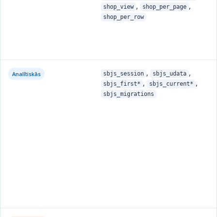
,
,
shop_view
shop_per_page
shop_per_row
,
,
Analītiskās
sbjs_session
sbjs_udata
,
,
sbjs_first*
sbjs_current*
sbjs_migrations