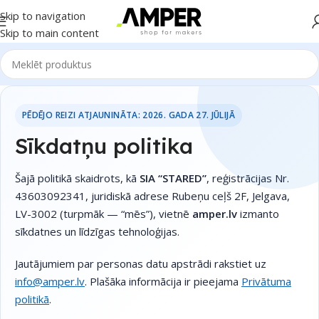
Skip to navigation
Skip to main content
PĒDĒJO REIZI ATJAUNINĀTA: 2026. GADA 27. JŪLIJĀ
Sīkdatņu politika
Šajā politikā skaidrots, kā
SIA “STARED”
, reģistrācijas Nr.
43603092341, juridiskā adrese Rubeņu ceļš 2F, Jelgava,
LV-3002 (turpmāk — “mēs”), vietnē
amper.lv
izmanto
sīkdatnes un līdzīgas tehnoloģijas.
Jautājumiem par personas datu apstrādi rakstiet uz
info@amper.lv
. Plašāka informācija ir pieejama
Privātuma
politikā
.