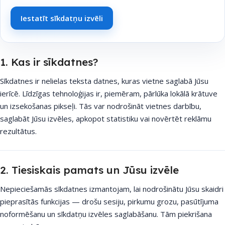
Iestatīt sīkdatņu izvēli
1. Kas ir sīkdatnes?
Sīkdatnes ir nelielas teksta datnes, kuras vietne saglabā Jūsu
ierīcē. Līdzīgas tehnoloģijas ir, piemēram, pārlūka lokālā krātuve
un izsekošanas pikseļi. Tās var nodrošināt vietnes darbību,
saglabāt Jūsu izvēles, apkopot statistiku vai novērtēt reklāmu
rezultātus.
2. Tiesiskais pamats un Jūsu izvēle
Nepieciešamās sīkdatnes izmantojam, lai nodrošinātu Jūsu skaidri
pieprasītās funkcijas — drošu sesiju, pirkumu grozu, pasūtījuma
noformēšanu un sīkdatņu izvēles saglabāšanu. Tām piekrišana