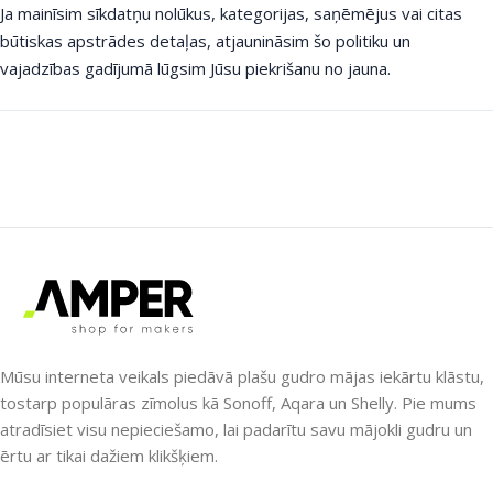
Ja mainīsim sīkdatņu nolūkus, kategorijas, saņēmējus vai citas
būtiskas apstrādes detaļas, atjaunināsim šo politiku un
vajadzības gadījumā lūgsim Jūsu piekrišanu no jauna.
Mūsu interneta veikals piedāvā plašu gudro mājas iekārtu klāstu,
tostarp populāras zīmolus kā Sonoff, Aqara un Shelly. Pie mums
atradīsiet visu nepieciešamo, lai padarītu savu mājokli gudru un
ērtu ar tikai dažiem klikšķiem.