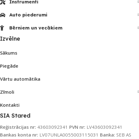
Instrumenti
Auto piederumi
Bērniem un vecākiem
Izvēlne
Sākums
Piegāde
Vārtu automātika
Zīmoli
Kontakti
SIA Stared
Reģistrācijas nr:
43603092341
PVN nr:
LV43603092341
Bankas konta nr:
LV07UNLA0055003115031
Banka:
SEB AS