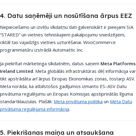
4. Datu saņēmēji un nosūtīšana ārpus EEZ
Nepieciešamo un izvēļu sīkdatņu dati galvenokārt ir pieejami SIA
“STARED” un vietnes tehniskajiem pakalpojumu sniedzējiem,
ciktāl tas vajadzīgs vietnes uzturēšanai. WooCommerce
programmatūru izstrādā Automattic Inc.
Ja piekrītat mārketinga sīkdatnēm, datus saņem
Meta Platforms
Ireland Limited
. Meta globālās infrastruktūras dēļ informācija var
tikt apstrādāta arī ārpus Eiropas Ekonomikas zonas, tostarp ASV.
Meta norāda, ka atbilstošos gadījumos izmanto ES–ASV Datu
privātuma regulējumu un Eiropas Komisijas apstiprinātās līguma
standartklauzulas. Plašāk:
Meta privātuma politika
un
Meta Datu
privātuma regulējuma informācija
.
5. Piekrišanas maiņa un atsaukšana