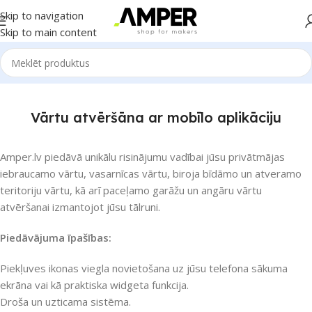
Skip to navigation
Skip to main content
Vārtu atvēršāna ar mobīlo aplikāciju
Amper.lv piedāvā unikālu risinājumu vadībai jūsu privātmājas
iebraucamo vārtu, vasarnīcas vārtu, biroja bīdāmo un atveramo
teritoriju vārtu, kā arī paceļamo garāžu un angāru vārtu
atvēršanai izmantojot jūsu tālruni.
Piedāvājuma īpašības:
Piekļuves ikonas viegla novietošana uz jūsu telefona sākuma
ekrāna vai kā praktiska widgeta funkcija.
Droša un uzticama sistēma.