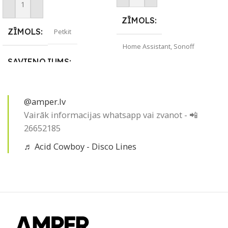
Pievienot Grozam
ZĪMOLS
ZĪMOLS
Petkit
Home Assistant
,
Sonoff
SAVIENOJUMS
SAVIENOJUMS
ZigBee
2,4GHz
,
Wi-Fi
@amper.lv
APLIKĀCIJA
Vairāk informacijas whatsapp vai zvanot - 📲
PIEEJAMS UZREIZ
26652185
Amazon Alexa
,
eWeLink
,
Google Home
,
Home Assistant
,
Nē
♬ Acid Cowboy - Disco Lines
Samsung SmartThings
UZREIZ PIEEJAMAIS
PIEEJAMS UZREIZ
Jā
SKAITS
UZREIZ PIEEJAMAIS
SKAITS