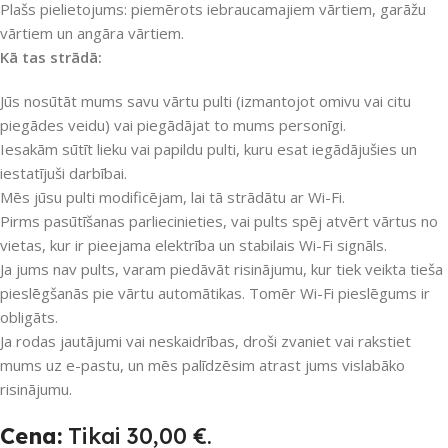
Plašs pielietojums: piemērots iebraucamajiem vārtiem, garāžu
vārtiem un angāra vārtiem.
Kā tas strādā:
Jūs nosūtāt mums savu vārtu pulti (izmantojot omivu vai citu
piegādes veidu) vai piegādājat to mums personīgi.
Iesakām sūtīt lieku vai papildu pulti, kuru esat iegādājušies un
iestatījuši darbībai.
Mēs jūsu pulti modificējam, lai tā strādātu ar Wi-Fi.
Pirms pasūtīšanas parliecinieties, vai pults spēj atvērt vārtus no
vietas, kur ir pieejama elektrība un stabilais Wi-Fi signāls.
Ja jums nav pults, varam piedāvāt risinājumu, kur tiek veikta tieša
pieslēgšanās pie vārtu automātikas. Tomēr Wi-Fi pieslēgums ir
obligāts.
Ja rodas jautājumi vai neskaidrības, droši zvaniet vai rakstiet
mums uz e-pastu, un mēs palīdzēsim atrast jums vislabāko
risinājumu.
Cena:
Tikai 30,00 €.