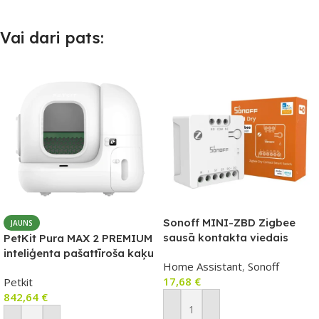
Vai dari pats:
Sonoff MINI-ZBD Zigbee
JAUNS
sausā kontakta viedais
PetKit Pura MAX 2 PREMIUM
relejs (NO/NC) – mini
inteliģenta pašattīroša kaķu
Home Assistant
,
Sonoff
modulis garāžas vārtiem,
tualete
17,68
€
Petkit
katlam u.c.
842,64
€
Pievienot Grozam