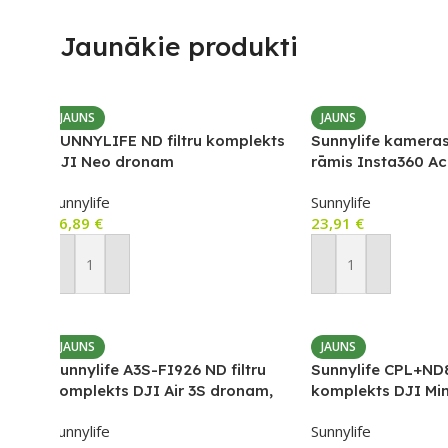
Jaunākie produkti
JAUNS
JAUNS
SUNNYLIFE ND filtru komplekts
Sunnylife kameras
DJI Neo dronam
rāmis Insta360 Ac
(ND8/ND16/ND32/ND64)
Pro
Sunnylife
Sunnylife
16,89
€
23,91
€
Pievienot Grozam
Pievienot Grozam
JAUNS
JAUNS
Sunnylife A3S-FI926 ND filtru
Sunnylife CPL+ND8
komplekts DJI Air 3S dronam,
komplekts DJI Min
ND8/ND16/ND32/ND64, 4 gab.
(MM3-FI415)
Sunnylife
Sunnylife