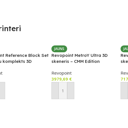
Home Assistant
,
Shelly
Amazon Alexa
,
Google
Cloud
Home
,
Home
Assistant
,
Samsung
PIEEJAMS UZREIZ
SmartThings
interi
Nē
PIEEJAMS UZREIZ
JAUNS
JA
nt Reference Block Set
Revopoint MetroY Ultra 3D
Rev
UZREIZ
Nē
u komplekts 3D
skeneris – CMM Edition
ske
PIEEJAMAIS
em
SKAITS
UZREIZ
nt
Revopoint
Rev
PIEEJAMAIS
3979,69
€
71
SKAITS
ot Grozam
Pievienot Grozam
P