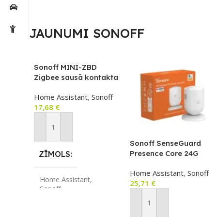
JAUNUMI SONOFF
Sonoff MINI-ZBD
Zigbee sausā kontakta
viedais relejs (NO/NC)
Home Assistant
,
Sonoff
– mini modulis garāžas
17,68
€
vārtiem, katlam u.c.
Pievienot Grozam
Sonoff SenseGuard
Presence Core 24G
ZĪMOLS
(SNZB-06P24) – 24GHz
Home Assistant
,
Sonoff
klātbūtnes sensors ar
Home Assistant
,
25,71
€
gaismas sensoru,
Sonoff
Zigbee, Bluetooth,
balts
Pievienot Grozam
SAVIENOJUMS