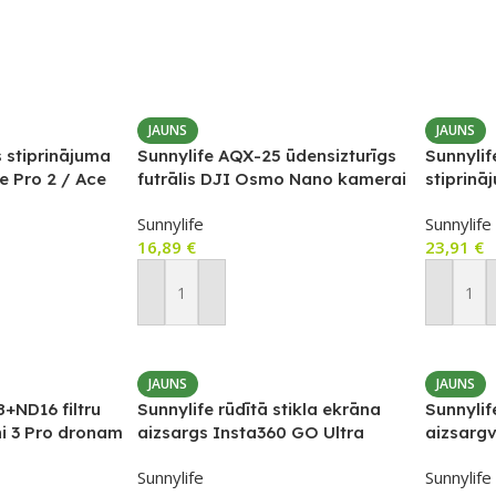
JAUNS
JAUNS
 stiprinājuma
Sunnylife AQX-25 ūdensizturīgs
Sunnyli
e Pro 2 / Ace
futrālis DJI Osmo Nano kamerai
stiprinā
DJI Os
Sunnylife
Sunnylife
16,89
€
23,91
€
Pievienot Grozam
Pievien
JAUNS
JAUNS
+ND16 filtru
Sunnylife rūdītā stikla ekrāna
Sunnylif
i 3 Pro dronam
aizsargs Insta360 GO Ultra
aizsarg
kamerai, 2 gab.
kamerai
Sunnylife
Sunnylife