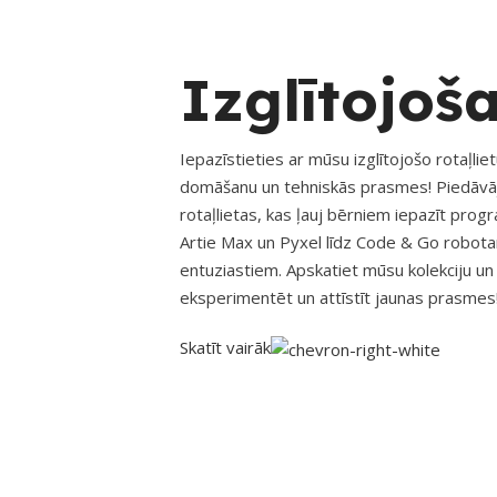
Izglītojoša
Iepazīstieties ar mūsu izglītojošo rotaļliet
domāšanu un tehniskās prasmes! Piedāvāj
rotaļlietas, kas ļauj bērniem iepazīt pro
Artie Max un Pyxel līdz Code & Go robotam 
entuziastiem. Apskatiet mūsu kolekciju un 
eksperimentēt un attīstīt jaunas prasmes
Skatīt vairāk