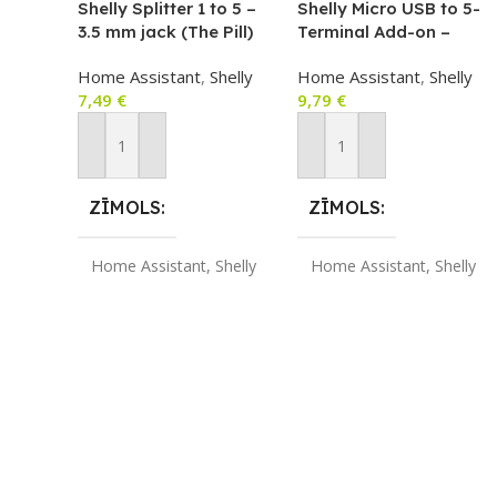
Shelly Splitter 1 to 5 –
Shelly Micro USB to 5-
3.5 mm jack (The Pill)
Terminal Add-on –
UZREIZ
sensoru sadalītājs
paplašinājuma
Home Assistant
,
Shelly
Home Assistant
,
Shelly
PIEEJAMAIS
savienotājs The Pill by
7,49
€
9,79
€
Shelly sensoru
SKAITS
pieslēgšanai
Pievienot Grozam
Pievienot Grozam
ZĪMOLS
ZĪMOLS
Home Assistant
,
Shelly
Home Assistant
,
Shelly
APLIKĀCIJA
APLIKĀCIJA
Domoticz
,
Home
Domoticz
,
Home
Assistant
,
NODE-RED
,
Assistant
,
NODE-RED
,
OpenHAB
,
Shelly
OpenHAB
,
Shelly
Cloud
Cloud