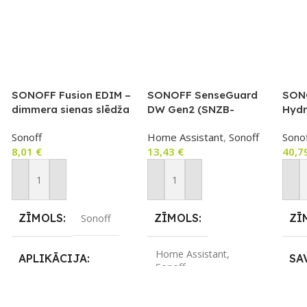
SONOFF Fusion EDIM –
SONOFF SenseGuard
SONO
dimmera sienas slēdža
DW Gen2 (SNZB-
Hydr
korpuss Sonoff MINI-
04PR2) – Zigbee
apūd
Sonoff
Home Assistant
,
Sonoff
Sono
DIM / MINI-ZBDIM
durvju/logu
ar p
8,01
€
13,43
€
40,7
moduļiem
atvēršanas sensors,
Zigb
balts
(SW
Pievienot Grozam
Pievienot Grozam
Pie
ZĪMOLS
ZĪMOLS
ZĪ
Sonoff
Home Assistant
,
APLIKĀCIJA
SA
Sonoff
eWeLink
Blu
SAVIENOJUMS