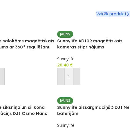
Vairāk produkti
JAUNS
fe salokāms magnētiskais
Sunnylife AD109 magnētiskais
jums ar 360° regulēšanu
kameras stiprinājums
mo Nano
Sunnylife
20,40
€
ot Grozam
Pievienot Grozam
JAUNS
e siksniņa un silikona
Sunnylife aizsargmaciņš 3 DJI N
vāciņš DJI Osmo Nano
baterijām
Sunnylife