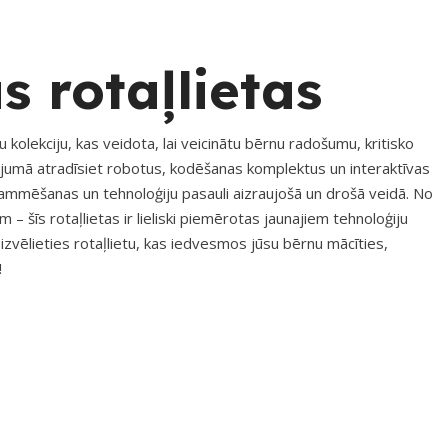
s rotaļlietas
u kolekciju, kas veidota, lai veicinātu bērnu radošumu, kritisko
umā atradīsiet robotus, kodēšanas komplektus un interaktīvas
grammēšanas un tehnoloģiju pasauli aizraujošā un drošā veidā. No
– šīs rotaļlietas ir lieliski piemērotas jaunajiem tehnoloģiju
izvēlieties rotaļlietu, kas iedvesmos jūsu bērnu mācīties,
!