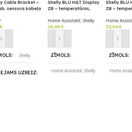
ly Cable Bracket –
Shelly BLU H&T Display
Shelly BLU 
ab. sensora kabeļa
ZB – temperatūras,
ZB – temper
Nē
nizators Shelly
mitruma un
mitruma un
Jā
y
Home Assistant
,
Shelly
Home Assist
d Gen4
apgaismojuma sensors
apgaismoju
UZREIZ
€
30,44
€
32,54
€
ar e‑paper displeju
ar e-paper 
REIZ
UZREIZ
PIEEJAMAIS
(Zigbee/Bluetooth),
(Zigbee + B
EEJAMAIS
PIEEJAM
SKAITS
melns
balts
vienot Grozam
Pievienot Grozam
Pievienot 
AITS
SKAITS
MOLS
ZĪMOLS
ZĪMOLS
Shelly
1
Home Assistant
,
Shelly
Home Assis
EEJAMS UZREIZ
SAVIENOJUMS
SAVIENO
Bluetooth
,
ZigBee
Bluetooth
,
REIZ
EEJAMAIS
AITS
APLIKĀCIJA
APLIKĀC