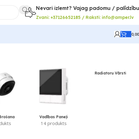
Nevari izlemt? Vajag padomu / palīdzīb
Zvani: +37126652185 / Raksti: info@amper.lv
0,0
Radiatoru Vārsti
ērošana
Vadības Paneļi
dukts
14 produkts