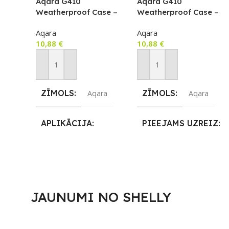
PIEEJAMS UZREIZ
Aqara G410
Aqara G410
Weatherproof Case –
Weatherproof Case –
black
transparent
9
Jā
Aqara
Aqara
10,88
€
10,88
€
UZREIZ
PIEEJAMAIS
Pievienot Grozam
Pievienot Grozam
SKAITS
ZĪMOLS
ZĪMOLS
Aqara
Aqara
3
APLIKĀCIJA
PIEEJAMS UZREIZ
Amazon Alexa
,
Apple
Nē
HomeKit
,
Aqara
Home
,
Google Home
UZREIZ
PIEEJAMAIS
JAUNUMI NO SHELLY
PIEEJAMS UZREIZ
SKAITS
Nē