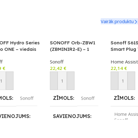
Vairāk produktu
FF Hydro Series
SONOFF Orb-ZBW1
Sonoff S61
o ONE – viedais
(ZBMINIR2-E) – 1
Smart Plug 
eņošanas vārsts
kanāla mini releja
enerģijas m
ff
Sonoff
Home Assist
lūsmas mērītāju,
modulis slēdžiem
Wi‑Fi, Matte
9
€
22,42
€
22,14
€
ee/Bluetooth
(fāze+neitrāls), Zigbee
16A) – S61
V-ZFE)
3.0, balts
vienot Grozam
Pievienot Grozam
Pievienot 
MOLS
ZĪMOLS
ZĪMOLS
Sonoff
Sonoff
Home Assis
VIENOJUMS
SAVIENOJUMS
Sonoff
etooth
,
ZigBee
ZigBee
SAVIENO