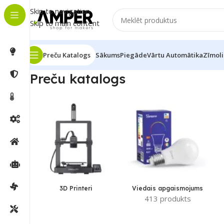
Skip to navigation
Skip to main content
Preču Katalogs
Sākums
Piegāde
Vārtu Automātika
Zīmoli
Preču katalogs
3D Printeri
Viedais apgaismojums
413 produkts