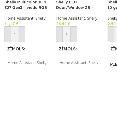
Shelly Multicolor Bulb
Shelly BLU
Shel
E27 Gen3 – viedā RGB
Door/Window ZB –
10 g
LED spuldze
durvju/logu
orga
Nē
Home Assistant
,
Shelly
Home Assistant
,
Shelly
Shell
(dimmējama, Wi‑Fi,
atvēršanas un slīpuma
Floo
11,47
€
26,92
€
2,50
Bluetooth, Matter)
sensors ar gaismas
UZ
sensoru (Bluetooth +
PI
Zigbee), balts
Pievienot Grozam
Pievienot Grozam
Pie
SK
ZĪMOLS
ZĪMOLS
ZĪ
Home Assistant
,
Shelly
Home Assistant
,
Shelly
PI
SAVIENOJUMS
SAVIENOJUMS
Nē
Bluetooth
,
Matter
,
Wi-
Bluetooth
,
ZigBee
UZ
Fi
PI
SK
APLIKĀCIJA
APLIKĀCIJA