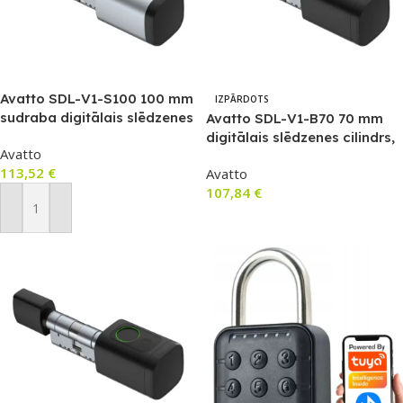
Avatto SDL-V1-S100 100 mm
IZPĀRDOTS
sudraba digitālais slēdzenes
Avatto SDL-V1-B70 70 mm
cilindrs
digitālais slēdzenes cilindrs,
Avatto
melns
113,52
€
Avatto
107,84
€
Pievienot Grozam
Lasīt Vairāk