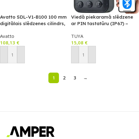
Avatto SDL-V1-B100 100 mm
Viedā piekaramā slēdzene
digitālais slēdzenes cilindrs,
ar PIN tastatūru (IP67) –
melns
Bluetooth, TUYA (LK108)
Avatto
TUYA
108,13
€
15,08
€
Pievienot Grozam
Pievienot Grozam
1
2
3
→