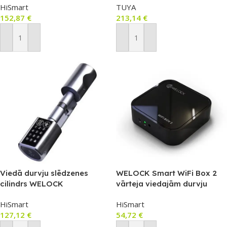
HiSmart
TUYA
RFID un skārienjutīgu
152,87
€
213,14
€
tastatūru (labā roka, IP65,
4585)
Pievienot Grozam
Pievienot Grozam
Viedā durvju slēdzenes
WELOCK Smart WiFi Box 2
cilindrs WELOCK
vārteja viedajām durvju
PBTY0EBL01
slēdzenēm
HiSmart
HiSmart
127,12
€
54,72
€