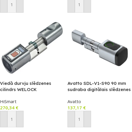
Pievienot Grozam
Pievienot Grozam
Viedā durvju slēdzenes
Avatto SDL-V1-S90 90 mm
cilindrs WELOCK
sudraba digitālais slēdzenes
SBR20EBL41
cilindrs
HiSmart
Avatto
270,34
€
137,17
€
Pievienot Grozam
Pievienot Grozam