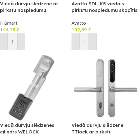
Viedā durvju slēdzene ar
Avatto SDL-K5 viedais
pirkstu nospiedumu
pirkstu nospiedumu skapītis
atpazīšanu (Wi‑Fi/Bluetooth,
HiSmart
Avatto
CLDBUS, Matter)
144,18
€
102,69
€
Pievienot Grozam
Pievienot Grozam
Viedā durvju slēdzenes
Viedā durvju slēdzene
cilindrs WELOCK
TTlock ar pirkstu
PCB10EBL41
nospiedumu sensoru, Mifare