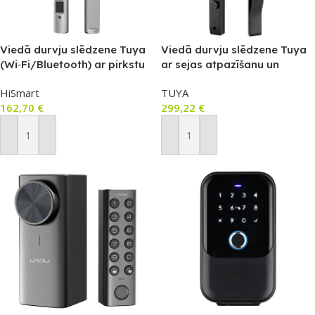
Viedā durvju slēdzene Tuya
Viedā durvju slēdzene Tuya
(Wi‑Fi/Bluetooth) ar pirkstu
ar sejas atpazīšanu un
nospiedumu, RFID un kodu –
pirkstu nospiedumu (labā
HiSmart
TUYA
reversa, labā/kreisā roka,
roka, Mortise 4585)
162,70
€
299,22
€
IP66, 3585 Mortise (22×240)
Pievienot Grozam
Pievienot Grozam