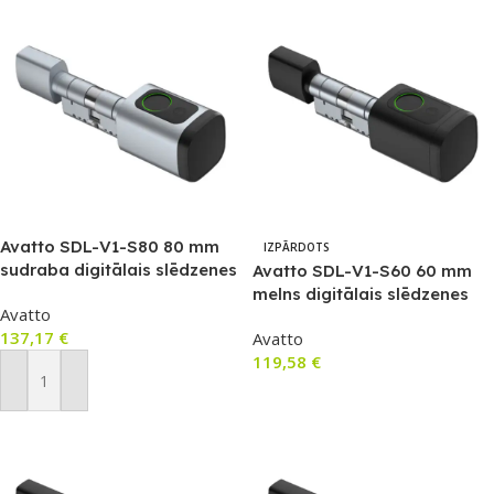
Avatto SDL-V1-S80 80 mm
IZPĀRDOTS
sudraba digitālais slēdzenes
Avatto SDL-V1-S60 60 mm
cilindrs
melns digitālais slēdzenes
Avatto
cilindrs (EURO profils)
137,17
€
Avatto
119,58
€
Pievienot Grozam
Lasīt Vairāk