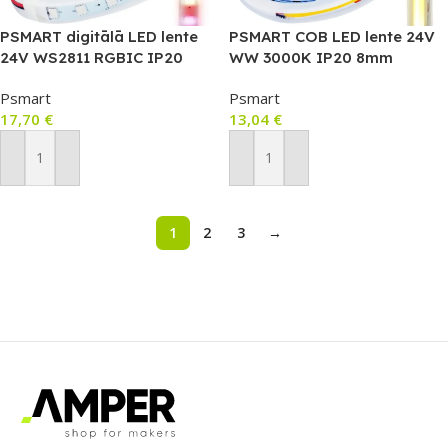
PSMART digitālā LED lente
PSMART COB LED lente 24V
24V WS2811 RGBIC IP20
WW 3000K IP20 8mm
10mm 60 LED/m 5m
480LED/m 5m
Psmart
Psmart
17,70
€
13,04
€
Pievienot Grozam
Pievienot Grozam
1
2
3
→