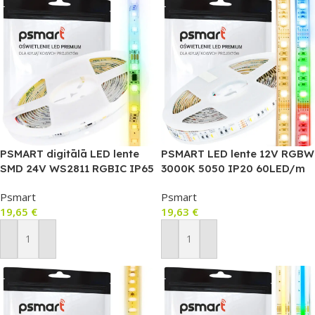
PSMART digitālā LED lente
PSMART LED lente 12V RGBW
SMD 24V WS2811 RGBIC IP65
3000K 5050 IP20 60LED/m
10mm 60LED/m 5m
5m
Psmart
Psmart
19,65
€
19,63
€
Pievienot Grozam
Pievienot Grozam