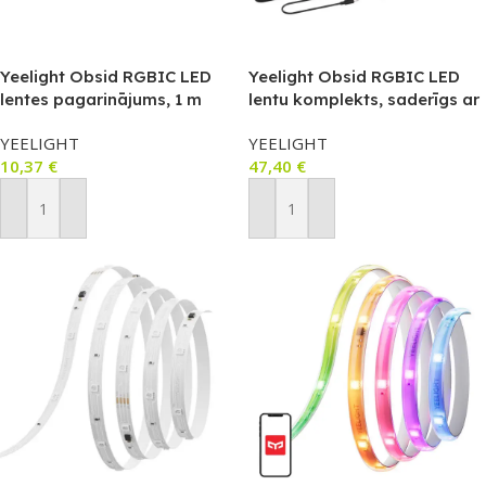
Yeelight Obsid RGBIC LED
Yeelight Obsid RGBIC LED
lentes pagarinājums, 1 m
lentu komplekts, saderīgs ar
(YLFWD-0026)
Matter (YLFWD-0025)
YEELIGHT
YEELIGHT
10,37
€
47,40
€
Pievienot Grozam
Pievienot Grozam