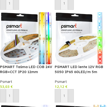
Pievienot Grozam
Pievienot Grozam
PSMART Taśma LED COB 24V
PSMART LED lente 12V RGB
RGB+CCT IP20 12mm
5050 IP65 60LED/m 5m
840LED/m 5m
(10mm)
Psmart
Psmart
53,03
€
12,12
€
Pievienot Grozam
Pievienot Grozam