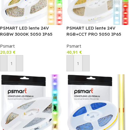
PSMART LED lente 24V
PSMART LED lente 24V
RGBW 3000K 5050 IP65
RGB+CCT PRO 5050 IP65
60LED/m 5m
60LED/m 5m (12mm, CRI≥90,
Psmart
Psmart
24W/m)
20,03
€
40,91
€
Pievienot Grozam
Pievienot Grozam