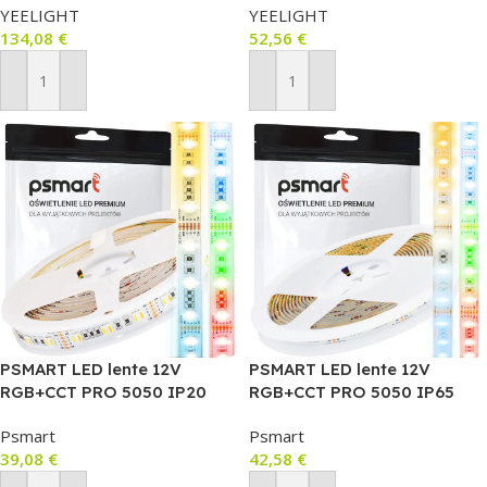
YEELIGHT
YEELIGHT
134,08
€
52,56
€
Pievienot Grozam
Pievienot Grozam
PSMART LED lente 12V
PSMART LED lente 12V
RGB+CCT PRO 5050 IP20
RGB+CCT PRO 5050 IP65
12mm 60LED/m 5m
60LED/m 5m (12mm, CRI≥90,
Psmart
Psmart
2300K–6500K)
39,08
€
42,58
€