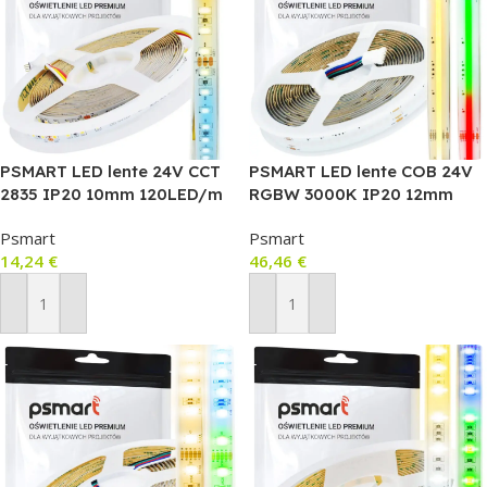
PSMART LED lente 24V CCT
PSMART LED lente COB 24V
2835 IP20 10mm 120LED/m
RGBW 3000K IP20 12mm
5m (CRI≥90)
784LED/m 5m
Psmart
Psmart
14,24
€
46,46
€
Pievienot Grozam
Pievienot Grozam