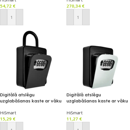
54,72
€
270,34
€
Pievienot Grozam
Pievienot Grozam
Digitālā atslēgu
Digitālā atslēgu
uzglabāšanas kaste ar vāku
uzglabāšanas kaste ar vāku
120×90×40 mm (4 ciparu
120×90×40 mm (4 ciparu
HiSmart
HiSmart
kods)
kods)
15,29
€
11,27
€