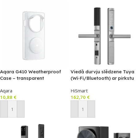
Aqara G410 Weatherproof
Viedā durvju slēdzene Tuya
Case – transparent
(Wi‑Fi/Bluetooth) ar pirkstu
nospiedumu, RFID un kodu –
Aqara
HiSmart
reversa, labā/kreisā roka,
10,88
€
162,70
€
IP66, 3585 Mortise (22×240)
Pievienot Grozam
Pievienot Grozam