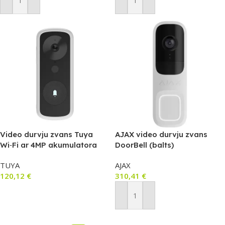
Pievienot Grozam
Pievienot Grozam
Video durvju zvans Tuya
AJAX video durvju zvans
Wi‑Fi ar 4MP akumulatora
DoorBell (balts)
kameru (5200mAh) +
TUYA
AJAX
iekštelpu zvans
120,12
€
310,41
€
Pievienot Grozam
Pievienot Grozam