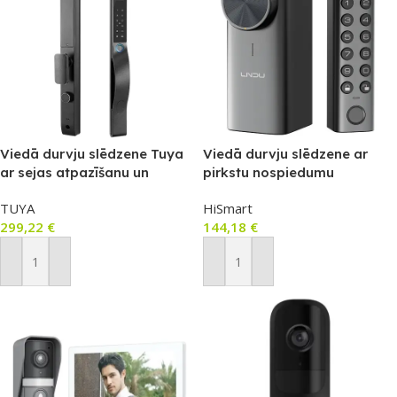
Viedā durvju slēdzene Tuya
Viedā durvju slēdzene ar
ar sejas atpazīšanu un
pirkstu nospiedumu
pirkstu nospiedumu (labā
atpazīšanu (Wi‑Fi/Bluetooth,
TUYA
HiSmart
roka, Mortise 4585)
CLDBUS, Matter)
299,22
€
144,18
€
Pievienot Grozam
Pievienot Grozam