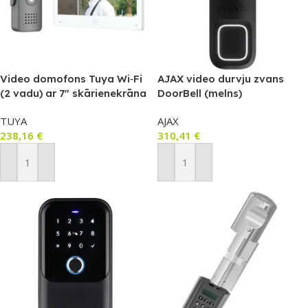
Video domofons Tuya Wi‑Fi
AJAX video durvju zvans
(2 vadu) ar 7″ skārienekrāna
DoorBell (melns)
monitoru un 1080p kameru
TUYA
AJAX
238,16
€
310,41
€
Pievienot Grozam
Pievienot Grozam