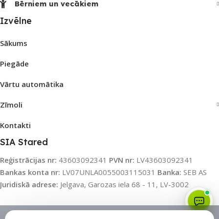
Bērniem un vecākiem
Izvēlne
Sākums
Piegāde
Vārtu automātika
Zīmoli
Kontakti
SIA Stared
Reģistrācijas nr:
43603092341
PVN nr:
LV43603092341
Bankas konta nr:
LV07UNLA0055003115031
Banka:
SEB AS
Juridiskā adrese:
Jelgava, Garozas iela 68 - 11, LV-3002
Sīkdatņu politika
•
Sīkdatņu iestatījumi
•
Privātuma politika