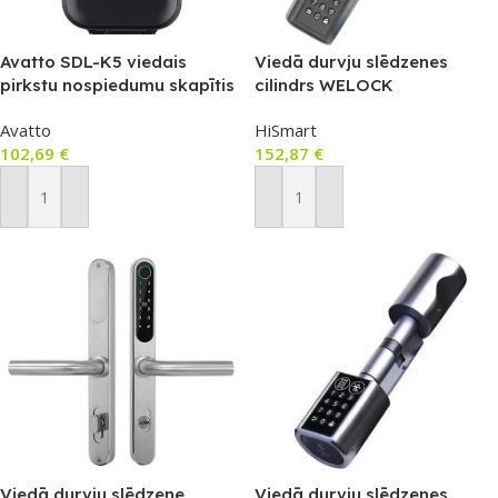
Avatto SDL-K5 viedais
Viedā durvju slēdzenes
pirkstu nospiedumu skapītis
cilindrs WELOCK
PCB10EBL41
Avatto
HiSmart
102,69
€
152,87
€
Pievienot Grozam
Pievienot Grozam
Viedā durvju slēdzene
Viedā durvju slēdzenes