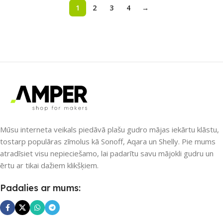
1
2
3
4
→
Mūsu interneta veikals piedāvā plašu gudro mājas iekārtu klāstu,
tostarp populāras zīmolus kā Sonoff, Aqara un Shelly. Pie mums
atradīsiet visu nepieciešamo, lai padarītu savu mājokli gudru un
ērtu ar tikai dažiem klikšķiem.
Padalies ar mums: