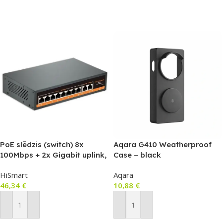
PoE slēdzis (switch) 8x
Aqara G410 Weatherproof
100Mbps + 2x Gigabit uplink,
Case – black
120W
HiSmart
Aqara
46,34
€
10,88
€
Pievienot Grozam
Pievienot Grozam