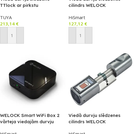
TTlock ar pirkstu
cilindrs WELOCK
nospiedumu sensoru, Mifare
PBTY0EBL01
TUYA
HiSmart
RFID un skārienjutīgu
213,14
€
127,12
€
tastatūru (labā roka, IP65,
4585)
Pievienot Grozam
Pievienot Grozam
WELOCK Smart WiFi Box 2
Viedā durvju slēdzenes
vārteja viedajām durvju
cilindrs WELOCK
slēdzenēm
SBR20EBL41
HiSmart
HiSmart