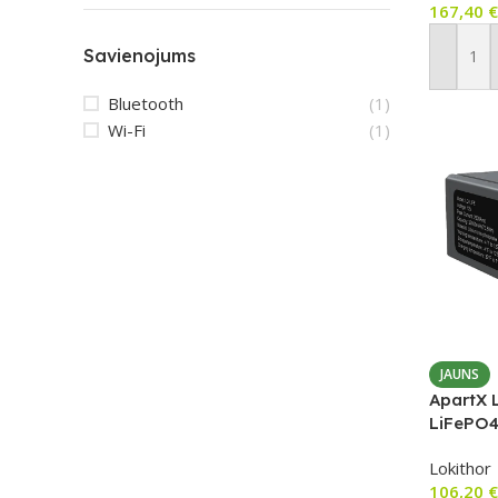
167,40
€
Savienojums
Pievien
Bluetooth
(1)
Wi-Fi
(1)
JAUNS
ApartX 
LiFePO4
(73.6Wh)
Lokithor
106,20
€