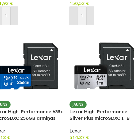
1,92
€
150,52
€
ievienot Grozam
Pievienot Grozam
AUNS
JAUNS
xar High-Performance 633x
Lexar High-Performance
croSDXC 256GB atmiņas
Silver Plus microSDXC 1TB
rte + SD adapteris
atmiņas karte + SD adapteris
xar
Lexar
,18
€
514,87
€