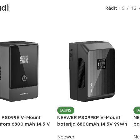
di
Rādīt
9
12
JAUNS
J
 PS099E V-Mount
NEEWER PS099EP V-Mount
NE
tors 6800 mAh 14.5 V
baterija 6800mAh 14.5V 99Wh
ba
 ar OLED un PD 65W
(PD 100W)
Wh
Neewer
Ne