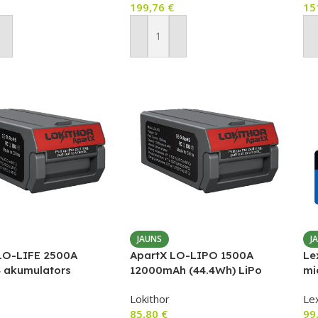
199,76
€
15
ot Grozam
Pievienot Grozam
P
JAUNS
J
LO-LIFE 2500A
ApartX LO-LIPO 1500A
Le
 akumulators
12000mAh (44.4Wh) LiPo
mi
 – Lokithor
Battery
ka
Lokithor
Le
85,80
€
99