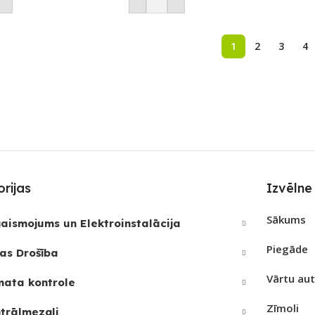
1
2
3
4
rijas
Izvēlne
Sākums
aismojums un Elektroinstalācija
Piegāde
as Drošība
Vārtu au
mata kontrole
Zīmoli
trālmezgli