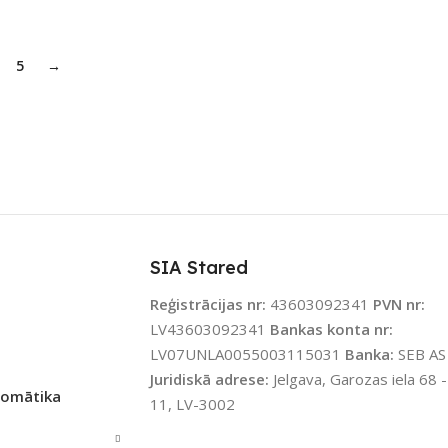
5
→
SIA Stared
Reģistrācijas nr:
43603092341
PVN nr:
LV43603092341
Bankas konta nr:
LV07UNLA0055003115031
Banka:
SEB AS
Juridiskā adrese:
Jelgava, Garozas iela 68 -
tomātika
11, LV-3002