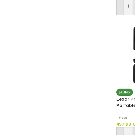
Pievien
JAUNS
Lexar P
Portabl
Lexar
497,98
€