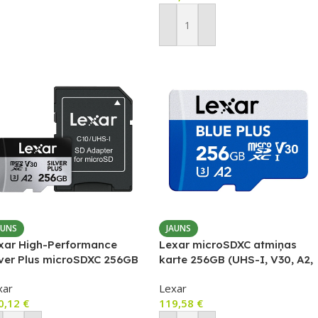
ievienot Grozam
Pievienot Grozam
AUNS
JAUNS
xar High-Performance
Lexar microSDXC atmiņas
lver Plus microSDXC 256GB
karte 256GB (UHS-I, V30, A2,
miņas karte + SD adapteris
līdz 170MB/s)
xar
Lexar
0,12
€
119,58
€