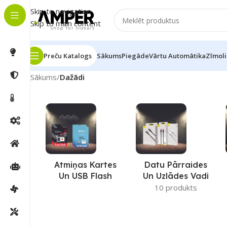
Skip to navigation
Skip to main content
Preču Katalogs
Sākums
Piegāde
Vārtu Automātika
Zīmoli
Sākums
/
Dažādi
Atmiņas Kartes
Datu Pārraides
Un USB Flash
Un Uzlādes Vadi
10 produkts