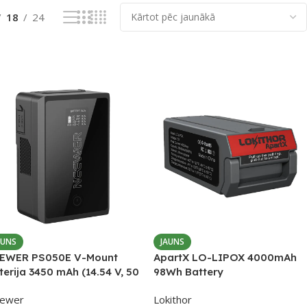
18
24
AUNS
JAUNS
EWER PS050E V-Mount
ApartX LO-LIPOX 4000mAh
terija 3450 mAh (14.54 V, 50
98Wh Battery
)
ewer
Lokithor