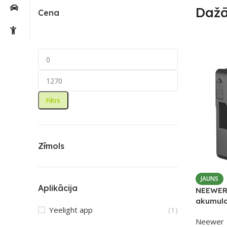
Dažā
Cena
Filtrs
Zīmols
JAUNS
Aplikācija
NEEWER
akumula
Yeelight app
(1)
(99 Wh)
Neewer