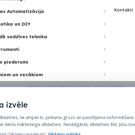
Kontakti
as Automatizācija
otika un DIY
dā sadzīves tehnika
trumenti
o piederumi
niem un vecākiem
Sīkdatņu politika
•
Sīkdatņu iestatījumi
•
Privātuma politika
 izvēle
datnes, lai amper.lv, pirkumu grozs un pasūtījuma noformēšana d
 un Meta mārketinga sīkdatnes. Neobligātās sīkdatnes līdz Jūsu izvē
daļā “Sīkdatņu iestatījumi”.
Sīkdatņu politika