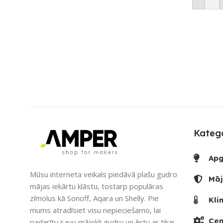
Katego
Apg
Mūsu interneta veikals piedāvā plašu gudro
Māj
mājas iekārtu klāstu, tostarp populāras
zīmolus kā Sonoff, Aqara un Shelly. Pie
Kli
mums atradīsiet visu nepieciešamo, lai
Cen
padarītu savu mājokli gudru un ērtu ar tikai