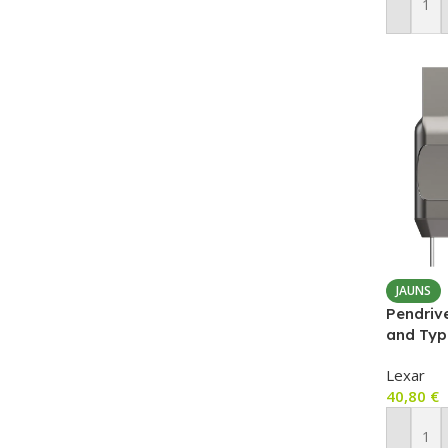
Pievien
JAUNS
Pendriv
and Typ
(JumpDr
Lexar
40,80
€
Pievien