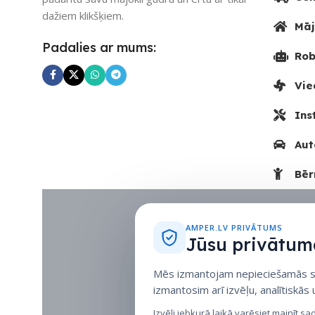
dažiem klikšķiem.
Māj
Padalies ar mums:
Rob
Vie
Ins
Aut
Bēr
AMPER.LV PRIVĀTUMS
Jūsu privātuma
Mēs izmantojam nepieciešamās sīk
izmantosim arī izvēļu, analītiskās
Izvēli jebkurā laikā varēsiet mainīt sa