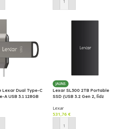
ot Grozam
Pievienot Grozam
JAUNS
e Lexar Dual Type-C
Lexar SL300 2TB Portable
e-A USB 3.1 128GB
SSD (USB 3.2 Gen 2, līdz
ive D400)
1050/1000 MB/s, AES-256)
Lexar
531,76
€
ot Grozam
Pievienot Grozam