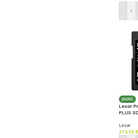
Pievien
JAUNS
Lexar P
PLUS SD
karte (U
Lexar
274,32
€