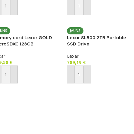
ievienot Grozam
Pievienot Grozam
AUNS
JAUNS
mory card Lexar GOLD
Lexar SL500 2TB Portable
croSDXC 128GB
SSD Drive
xar
Lexar
9,58
€
789,19
€
ievienot Grozam
Pievienot Grozam