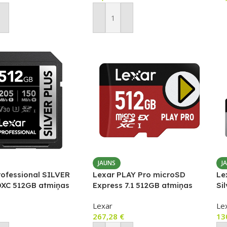
P
ot Grozam
Pievienot Grozam
JAUNS
J
rofessional SILVER
Lexar PLAY Pro microSD
Le
XC 512GB atmiņas
Express 7.1 512GB atmiņas
Si
HS-I, U3, V30)
karte
at
Lexar
Le
267,28
€
13