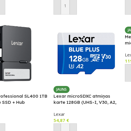
ot Grozam
Pievienot Grozam
P
J
Me
mi
Le
11
P
JAUNS
rofessional SL400 1TB
Lexar microSDXC atmiņas
e SSD + Hub
karte 128GB (UHS-I, V30, A2,
līdz 170MB/s)
Lexar
54,87
€