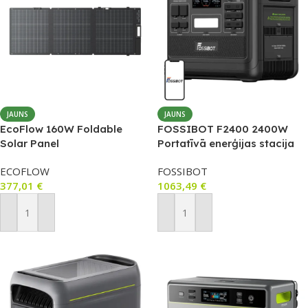
JAUNS
JAUNS
EcoFlow 160W Foldable
FOSSIBOT F2400 2400W
Solar Panel
Portatīvā enerģijas stacija
2048Wh (Melna)
ECOFLOW
FOSSIBOT
377,01
€
1063,49
€
Pievienot Grozam
Pievienot Grozam