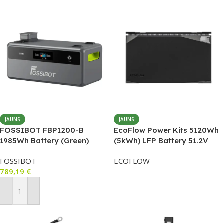
JAUNS
JAUNS
FOSSIBOT FBP1200-B
EcoFlow Power Kits 5120Wh
1985Wh Battery (Green)
(5kWh) LFP Battery 51.2V
FOSSIBOT
ECOFLOW
789,19
€
Lasīt Vairāk
Pievienot Grozam