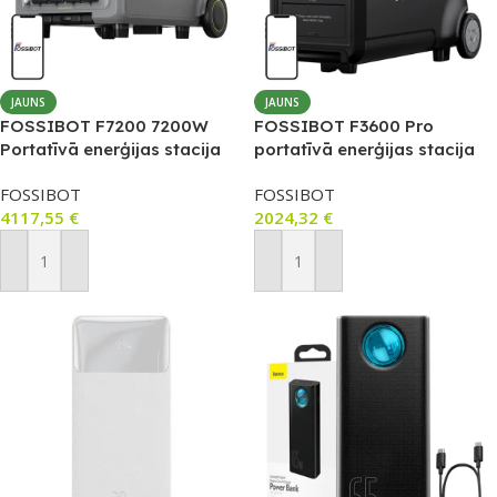
JAUNS
JAUNS
FOSSIBOT F7200 7200W
FOSSIBOT F3600 Pro
Portatīvā enerģijas stacija
portatīvā enerģijas stacija
5.2kWh (Green)
3600W 3840Wh (melna)
FOSSIBOT
FOSSIBOT
4117,55
€
2024,32
€
Pievienot Grozam
Pievienot Grozam