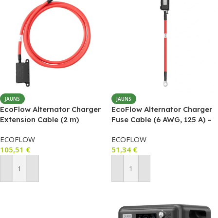
JAUNS
JAUNS
EcoFlow Alternator Charger
EcoFlow Alternator Charger
Extension Cable (2 m)
Fuse Cable (6 AWG, 125 A) –
drošinātāja kabelis 800W
ECOFLOW
ECOFLOW
alternatora lādētājam
105,51
€
51,34
€
Pievienot Grozam
Pievienot Grozam