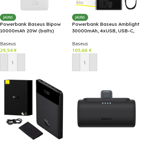
JAUNS
JAUNS
Powerbank Baseus Bipow
Powerbank Baseus Amblight
10000mAh 20W (balts)
30000mAh, 4xUSB, USB-C,
65W (black)
Baseus
Baseus
29,54
€
105,66
€
Pievienot Grozam
Pievienot Grozam