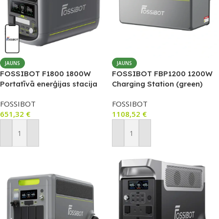
JAUNS
JAUNS
FOSSIBOT F1800 1800W
FOSSIBOT FBP1200 1200W
Portatīvā enerģijas stacija
Charging Station (green)
1024Wh (Pelēka)
FOSSIBOT
FOSSIBOT
651,32
€
1108,52
€
Pievienot Grozam
Pievienot Grozam