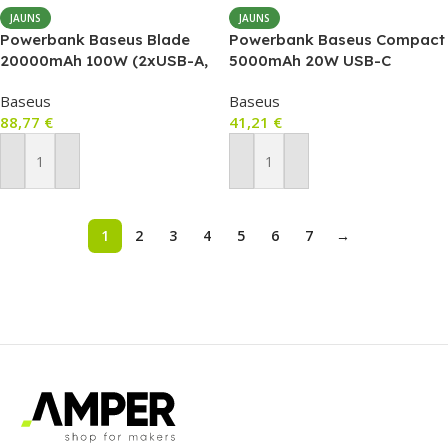
JAUNS
JAUNS
Powerbank Baseus Blade
Powerbank Baseus Compact
20000mAh 100W (2xUSB-A,
5000mAh 20W USB-C
2xUSB-C) ar USB-C–USB-C
(melns)
Baseus
Baseus
kabeli, melns
88,77
€
41,21
€
Pievienot Grozam
Pievienot Grozam
1
2
3
4
5
6
7
→