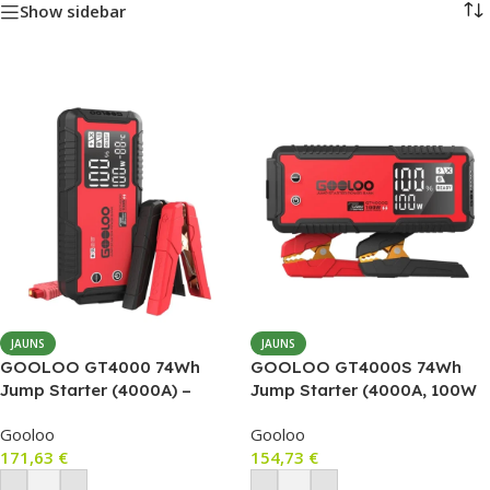
Show sidebar
JAUNS
JAUNS
GOOLOO GT4000 74Wh
GOOLOO GT4000S 74Wh
Jump Starter (4000A) –
Jump Starter (4000A, 100W
akumulatora būsteris un
USB-C PD, IP65)
Gooloo
Gooloo
powerbanka ar 100W USB‑C
171,63
€
154,73
€
PD