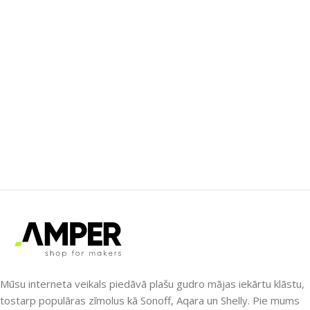
Mūsu interneta veikals piedāvā plašu gudro mājas iekārtu klāstu,
tostarp populāras zīmolus kā Sonoff, Aqara un Shelly. Pie mums