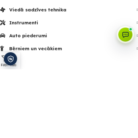
Viedā sadzīves tehnika
Instrumenti
Auto piederumi
Bērniem un vecākiem
Izvēlne
Filtri
Rati
Sākums
Piegāde
Vārtu automātika
Zīmoli
Kontakti
SIA Stared