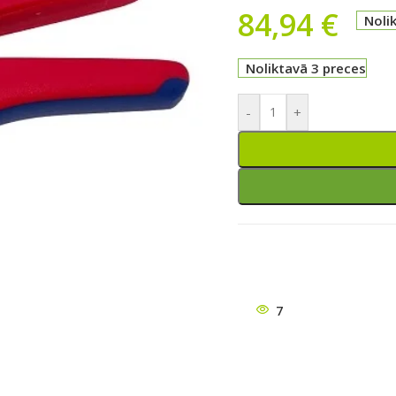
84,94
€
Noli
Noliktavā 3 preces
-
+
7