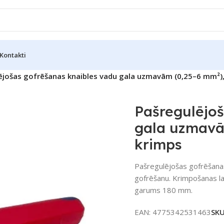
Kontakti
ējošas gofrēšanas knaibles vadu gala uzmavām (0,25–6 mm²),
Pašregulējoš
gala uzmavā
krimps
Pašregulējošas gofrēšanas
gofrēšanu. Krimpošanas l
garums 180 mm.
EAN:
4775342531463
SK