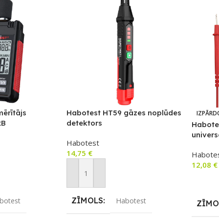
ērītājs
Habotest HT59 gāzes noplūdes
IZPĀRD
2B
detektors
Habotes
univers
Habotest
14,75
€
Habote
12,08
€
m
Pievienot Grozam
Lasīt V
ZĪMOLS
botest
Habotest
ZĪMO