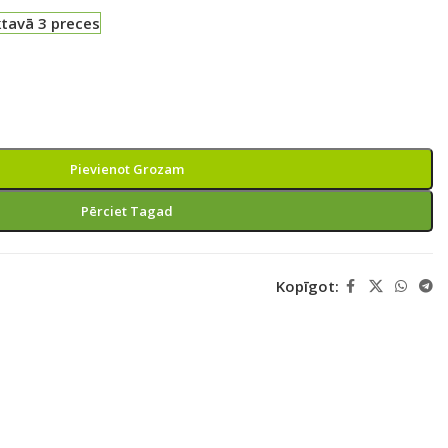
ktavā 3 preces
Pievienot Grozam
Pērciet Tagad
Kopīgot: