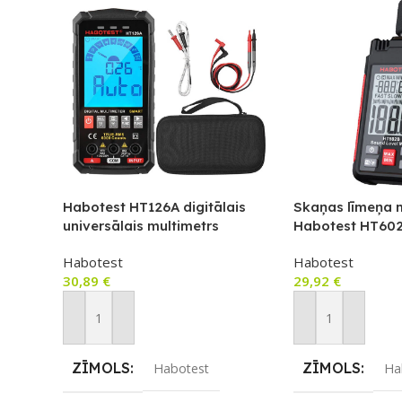
Habotest HT126A digitālais
Skaņas līmeņa m
universālais multimetrs
Habotest HT60
Habotest
Habotest
30,89
€
29,92
€
Pievienot Grozam
Pievienot Groza
ZĪMOLS
ZĪMOLS
Habotest
Ha