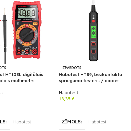
OTS
IZPĀRDOTS
t HT108L digitālais
Habotest HT89, bezkontakta
ālais multimetrs
sprieguma testeris / diodes
testeris,
st
Habotest
13,35
€
airāk
Lasīt Vairāk
LS
ZĪMOLS
Habotest
Habotest