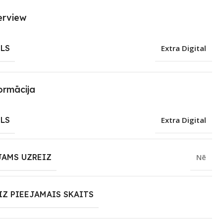
erview
LS
Extra Digital
ormācija
LS
Extra Digital
JAMS UZREIZ
Nē
IZ PIEEJAMAIS SKAITS