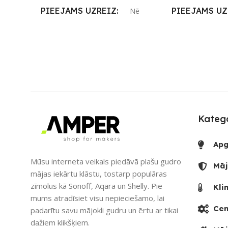
PIEEJAMS UZREIZ
PIEEJAMS UZ
Nē
UZREIZ PIEEJAMAIS
UZREIZ PIEE
SKAITS
SKAITS
Katego
Apg
Mūsu interneta veikals piedāvā plašu gudro
Māj
mājas iekārtu klāstu, tostarp populāras
zīmolus kā Sonoff, Aqara un Shelly. Pie
Kli
mums atradīsiet visu nepieciešamo, lai
Cen
padarītu savu mājokli gudru un ērtu ar tikai
dažiem klikšķiem.