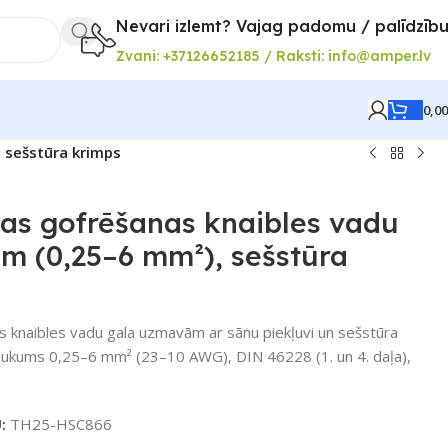
Nevari izlemt? Vajag padomu / palīdzīb
Zvani: +37126652185 / Raksti: info@amper.lv
0,0
 sešstūra krimps
as gofrēšanas knaibles vadu
m (0,25–6 mm²), sešstūra
 knaibles vadu gala uzmavām ar sānu piekļuvi un sešstūra
aukums 0,25–6 mm² (23–10 AWG), DIN 46228 (1. un 4. daļa),
U:
TH25-HSC866