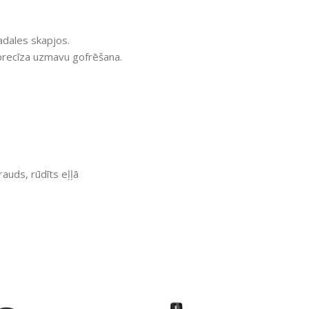
adales skapjos.
 precīza uzmavu gofrēšana.
auds, rūdīts eļļā