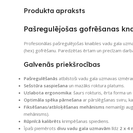
Produkta apraksts
Pašregulējošas gofrēšanas k
Profesionālas pašregulējošas knaibles vadu gala uzma
(hex) gofrēšanu. Paredzētas ērtam un precīzam darbam
Galvenās priekšrocības
Pašregulēšanās
atbilstoši vadu gala uzmavas izmēra
Sešstūra saspiešana
un mazāks roktura platums.
Uzlabota ergonomika
: šaurs rokturis, ērta forma u
Optimāla spēka pārnešana
ar pārslēgšanas sviru, 
Fiksēšanas/atbloķēšanas mehānisms
nemainīgi aug
mehānisms).
Rūpnīcā kalibrēts
krimpēšanas spiediens.
Īpaši piemērots
divu vadu gala uzmavām
līdz
2 x 4