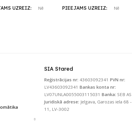
JAMS UZREIZ
PIEEJAMS UZREIZ
Nē
Nē
IZ PIEEJAMAIS
UZREIZ PIEEJAMAIS
TS
SKAITS
SIA Stared
Reģistrācijas nr:
43603092341
PVN nr:
LV43603092341
Bankas konta nr:
LV07UNLA0055003115031
Banka:
SEB AS
Juridiskā adrese:
Jelgava, Garozas iela 68 -
tomātika
11, LV-3002