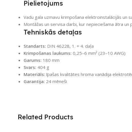
Pielietojums
Vadu gala uzmavu krimpošana elektroinstalācijās un s
Montāžas un servisa darbi, kur nepieciešama ātra un
Tehniskās detaļas
Standarts:
DIN 46228, 1. + 4. daļa
Krimpošanas laukums:
0,25–6 mm² (23–10 AWG)
Garums:
180 mm
Svars:
404 g
Materiāls:
īpašas kvalitātes hroma vanādija elektrotēr
Garantija:
24 mēneši
Related Products