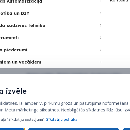
as Automatizācija
otika un DIY
dā sadzīves tehnika
trumenti
o piederumi
niem un vecākiem
Sīkdatņu politika
•
Sīkdatņu iestatījumi
•
Privātuma politika
 izvēle
datnes, lai amper.lv, pirkumu grozs un pasūtījuma noformēšana d
 un Meta mārketinga sīkdatnes. Neobligātās sīkdatnes līdz Jūsu izvē
daļā “Sīkdatņu iestatījumi”.
Sīkdatņu politika