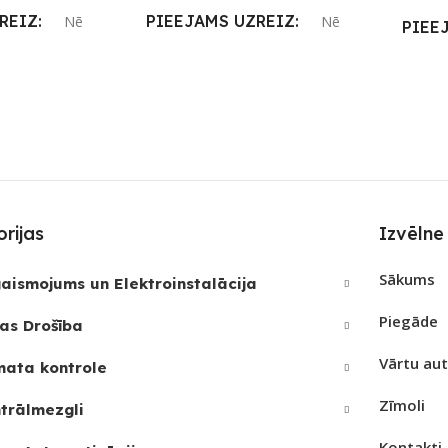
REIZ
PIEEJAMS UZREIZ
Nē
Nē
PIEE
JAMAIS
UZREIZ PIEEJAMAIS
UZRE
SKAITS
SKAI
rijas
Izvēlne
Sākums
aismojums un Elektroinstalācija
Piegāde
as Drošība
Vārtu au
mata kontrole
Zīmoli
trālmezgli
Kontakti