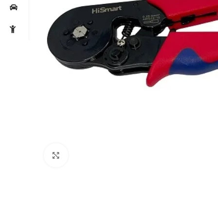
Noklikšķiniet, lai palielinātu