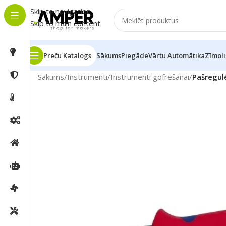
Skip to navigation
Skip to main content
Preču Katalogs
Sākums
Piegāde
Vārtu Automātika
Zīmoli
Sākums
/
Instrumenti
/
Instrumenti gofrēšanai
/
Pašregul