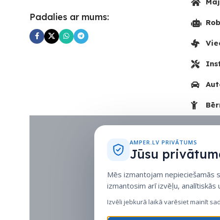
Māj
Padalies ar mums:
Rob
Vie
Ins
Aut
Bēr
AMPER.LV PRIVĀTUMS
Jūsu privātuma
Mēs izmantojam nepieciešamās sīk
izmantosim arī izvēļu, analītiskās
Izvēli jebkurā laikā varēsiet mainīt sa