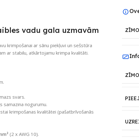
Ov
naibles vadu gala uzmavām
ZĪMO
vu krimpošanai ar sānu piekļuvi un sešstūra
 ar stabilu, atkārtojamu krimpa kvalitāti.
Inf
ZĪMO
m.
n mazs svars.
PIEE
kas samazina nogurumu.
stai krimpošanas kvalitātei (pašatbrīvošanās
UZRE
 mm²
(2 x AWG 10).