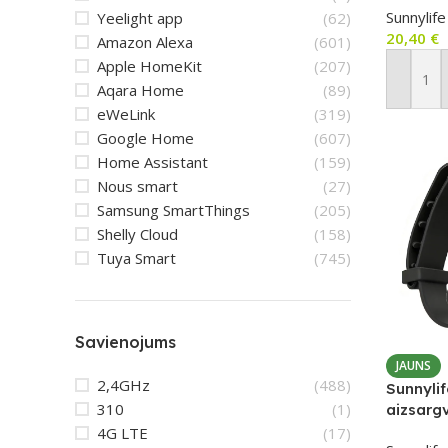
Sunnylife
Yeelight app
(62)
20,40
€
Amazon Alexa
(601)
Apple HomeKit
(207)
Pievien
Aqara Home
(89)
eWeLink
(319)
Google Home
(607)
Home Assistant
(159)
Nous smart
(27)
Samsung SmartThings
(205)
Shelly Cloud
(158)
Tuya Smart
(745)
Savienojums
JAUNS
2,4GHz
(488)
Sunnylif
310
(1)
aizsarg
Nano ka
4G LTE
(17)