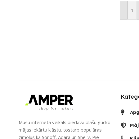
Pievien
Katego
Apg
Mūsu interneta veikals piedāvā plašu gudro
Māj
mājas iekārtu klāstu, tostarp populāras
zīmolus kā Sonoff, Aqara un Shelly. Pie
Kli