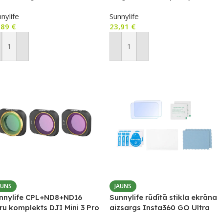
mo Nano kamerai
360° regulēšanu DJI Osmo
nylife
Sunnylife
Nano
,89
€
23,91
€
ievienot Grozam
Pievienot Grozam
AUNS
JAUNS
nnylife CPL+ND8+ND16
Sunnylife rūdītā stikla ekrāna
ltru komplekts DJI Mini 3 Pro
aizsargs Insta360 GO Ultra
onam (MM3-FI415)
kamerai, 2 gab.