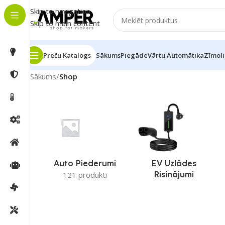
Skip to navigation
Skip to main content
Preču Katalogs
Sākums
Piegāde
Vārtu Automātika
Zīmoli
Sākums
/
Shop
Auto Piederumi
EV Uzlādes
Risinājumi
121 produkti