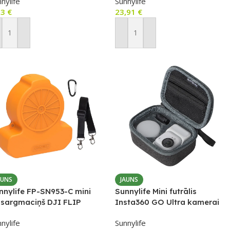
nylife
Sunnylife
73
€
23,91
€
ievienot Grozam
Pievienot Grozam
AUNS
JAUNS
nnylife FP-SN953-C mini
Sunnylife Mini futrālis
zsargmaciņš DJI FLIP
Insta360 GO Ultra kamerai
onam, oranžs
nylife
Sunnylife