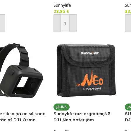
Sunnylife
Sun
gab.
28,85
€
33
ot Grozam
Pievienot Grozam
P
JAUNS
J
e siksniņa un silikona
Sunnylife aizsargmaciņš 3
SU
vāciņš DJI Osmo
DJI Neo baterijām
DJ
merai