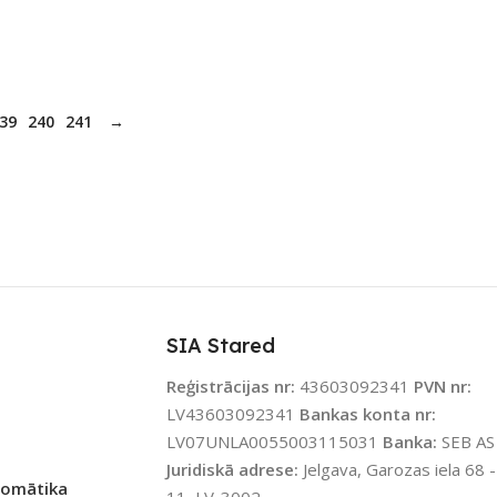
39
240
241
→
SIA Stared
Reģistrācijas nr:
43603092341
PVN nr:
LV43603092341
Bankas konta nr:
LV07UNLA0055003115031
Banka:
SEB AS
Juridiskā adrese:
Jelgava, Garozas iela 68 -
tomātika
11, LV-3002