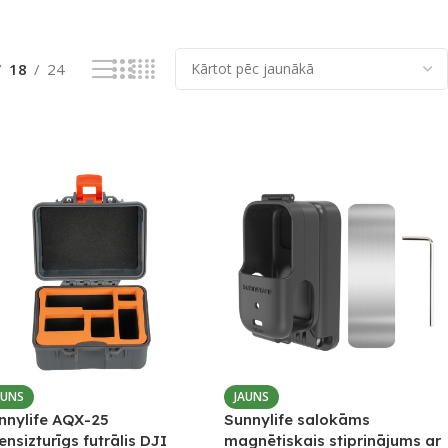
18
24
AUNS
JAUNS
nnylife AQX-25
Sunnylife salokāms
ensizturīgs futrālis DJI
magnētiskais stiprinājums ar