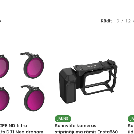
p
Rādīt
9
12
JAUNS
J
FE ND filtru
Sunnylife kameras
Su
ts DJI Neo dronam
stiprinājuma rāmis Insta360
ūd