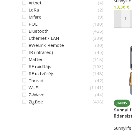
Sunnylife
Artnet
(4)
13,36
€
LoRa
(2)
Mifare
(9)
Pievien
POE
(180)
Bluetooth
(425)
Ethernet / LAN
(339)
eWeLink-Remote
(30)
IR (infrared)
(45)
Matter
(118)
RF raidītājs
(153)
RF uztvērējs
(148)
Thread
(42)
Wi-Fi
(1141)
Z-Wave
(44)
ZigBee
(498)
JAUNS
Sunnyli
ūdensizt
Insta36
Sunnylife