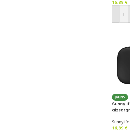
16,89
€
Pievien
JAUNS
Sunnylif
aizsarg
melns
Sunnylife
16,89
€