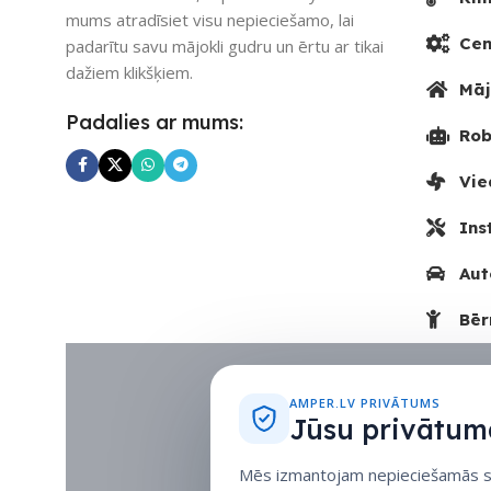
mums atradīsiet visu nepieciešamo, lai
Cen
padarītu savu mājokli gudru un ērtu ar tikai
dažiem klikšķiem.
Māj
Padalies ar mums:
Rob
Vie
Ins
Aut
Bēr
AMPER.LV PRIVĀTUMS
Jūsu privātuma
Mēs izmantojam nepieciešamās sīk