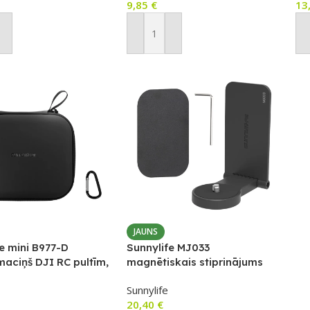
9,85
€
13
ot Grozam
Pievienot Grozam
P
JAUNS
e mini B977-D
Sunnylife MJ033
maciņš DJI RC pultīm,
magnētiskais stiprinājums
OSMO 360 un Insta360 GO
Sunnylife
Ultra kamerām
20,40
€