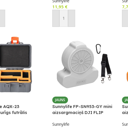
Sunnylife
Sun
11,95
€
7,
ot Grozam
Pievienot Grozam
P
JAUNS
J
fe AQX-23
Sunnylife FP-SN953-GY mini
Su
urīgs futrālis
aizsargmaciņš DJI FLIP
ai
0 GO Ultra kamerai
dronam, pelēks
dr
Sunnylife
Sun