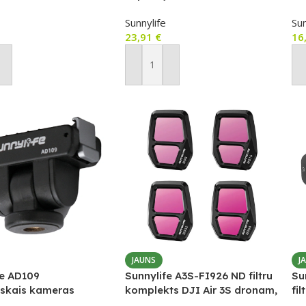
D16/ND32/ND64)
Ace Pro 2 / Ace Pro
Os
Sunnylife
Sun
23,91
€
16
ot Grozam
Pievienot Grozam
P
JAUNS
J
fe AD109
Sunnylife A3S-FI926 ND filtru
Su
skais kameras
komplekts DJI Air 3S dronam,
fi
jums
ND8/ND16/ND32/ND64, 4
dr