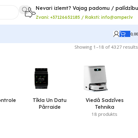
Nevari izlemt? Vajag padomu / palīdzīb
Zvani: +37126652185 / Raksti: info@amper.lv
0,0
Showing 1–18 of 4327 results
ontrole
Tīkla Un Datu
Viedā Sadzīves
Pārraide
Tehnika
18 produkts