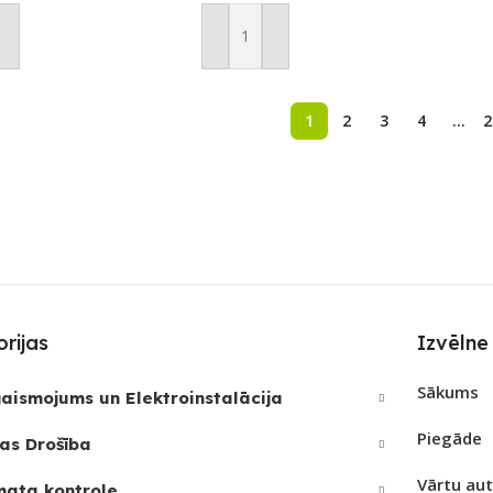
ot Grozam
Pievienot Grozam
1
2
3
4
…
2
rijas
Izvēlne
Sākums
aismojums un Elektroinstalācija
Piegāde
as Drošība
Vārtu au
mata kontrole