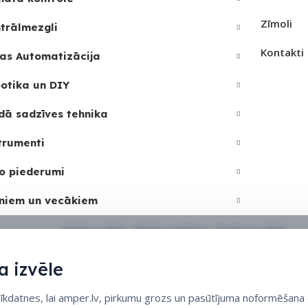
Zīmoli
trālmezgli
Kontakti
as Automatizācija
otika un DIY
dā sadzīves tehnika
trumenti
o piederumi
niem un vecākiem
Sīkdatņu politika
•
Sīkdatņu iestatījumi
•
Privātuma politika
 izvēle
datnes, lai amper.lv, pirkumu grozs un pasūtījuma noformēšana d