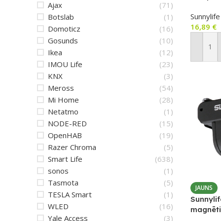
Ajax
(71)
(ND8/N
Sunnylife
Botslab
(1)
16,89
€
Domoticz
(16)
Gosunds
(10)
Pievien
Ikea
(12)
IMOU Life
(23)
KNX
(3)
Meross
(54)
Mi Home
(28)
Netatmo
(1)
NODE-RED
(15)
OpenHAB
(19)
Razer Chroma
(5)
Smart Life
(638)
sonos
(1)
Tasmota
(5)
JAUNS
TESLA Smart
(1)
Sunnyli
WLED
(16)
magnēti
Yale Access
(3)
stiprinā