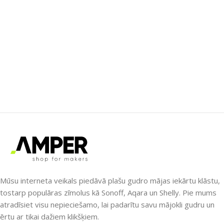
Mūsu interneta veikals piedāvā plašu gudro mājas iekārtu klāstu,
tostarp populāras zīmolus kā Sonoff, Aqara un Shelly. Pie mums
atradīsiet visu nepieciešamo, lai padarītu savu mājokli gudru un
ērtu ar tikai dažiem klikšķiem.