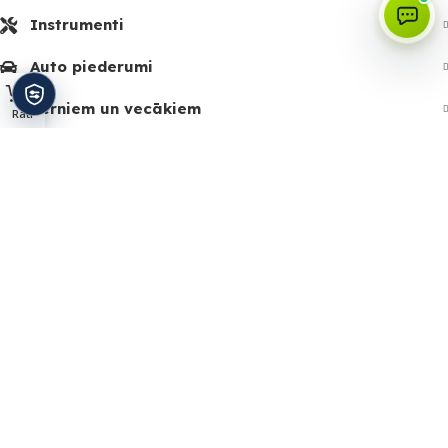
Instrumenti
Auto piederumi
Bērniem un vecākiem
Rati
Izvēlne
Sākums
Piegāde
Vārtu automātika
Zīmoli
Kontakti
SIA Stared
Reģistrācijas nr:
43603092341
PVN nr:
LV43603092341