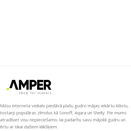
Mūsu interneta veikals piedāvā plašu gudro mājas iekārtu klāstu,
tostarp populāras zīmolus kā Sonoff, Aqara un Shelly. Pie mums
atradīsiet visu nepieciešamo, lai padarītu savu mājokli gudru un
ērtu ar tikai dažiem klikšķiem.