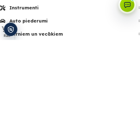
Instrumenti
Auto piederumi
Bērniem un vecākiem
Rati
Izvēlne
Sākums
Piegāde
Vārtu automātika
Zīmoli
Kontakti
SIA Stared
Reģistrācijas nr:
43603092341
PVN nr:
LV43603092341