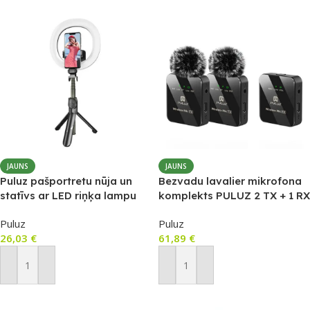
JAUNS
JAUNS
Puluz pašportretu nūja un
Bezvadu lavalier mikrofona
statīvs ar LED riņķa lampu
komplekts PULUZ 2 TX + 1 RX
Puluz
Puluz
26,03
€
61,89
€
Pievienot Grozam
Pievienot Grozam