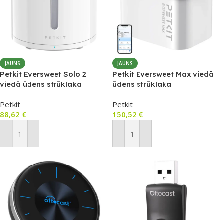
JAUNS
JAUNS
Petkit Eversweet Solo 2
Petkit Eversweet Max viedā
viedā ūdens strūklaka
ūdens strūklaka
mājdzīvniekiem
mājdzīvniekiem, 3 l
Petkit
Petkit
88,62
€
150,52
€
Pievienot Grozam
Pievienot Grozam