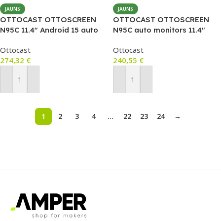
JAUNS
JAUNS
OTTOCAST OTTOSCREEN
OTTOCAST OTTOSCREEN
N95C 11.4″ Android 15 auto
N95C auto monitors 11.4″
monitors ar bezvadu
(Android 15, bezvadu
Ottocast
Ottocast
CarPlay/Android Auto +
CarPlay/Android Auto)
274,32
€
240,55
€
atpakaļskata kamera
Pievienot Grozam
Pievienot Grozam
1
2
3
4
…
22
23
24
→