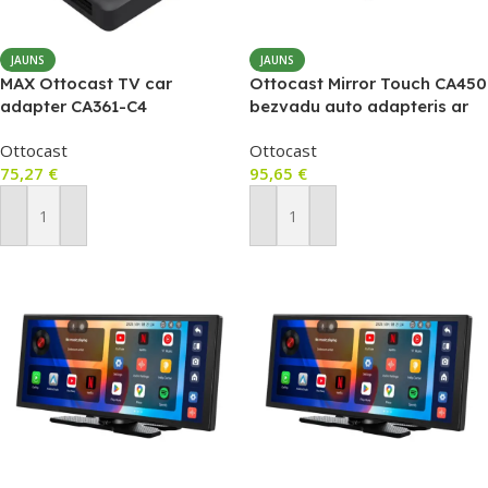
JAUNS
JAUNS
MAX Ottocast TV car
Ottocast Mirror Touch CA450
adapter CA361-C4
bezvadu auto adapteris ar
MirrorCast (CarPlay +
Ottocast
Ottocast
Android mirroring)
75,27
€
95,65
€
Pievienot Grozam
Pievienot Grozam