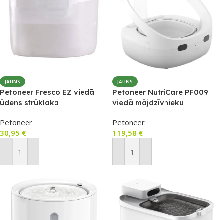
JAUNS
JAUNS
Petoneer Fresco EZ viedā
Petoneer NutriCare PF009
ūdens strūklaka
viedā mājdzīvnieku
mājdzīvniekiem, 2 L
barotava ar RFID
Petoneer
Petoneer
30,95
€
119,58
€
Pievienot Grozam
Pievienot Grozam