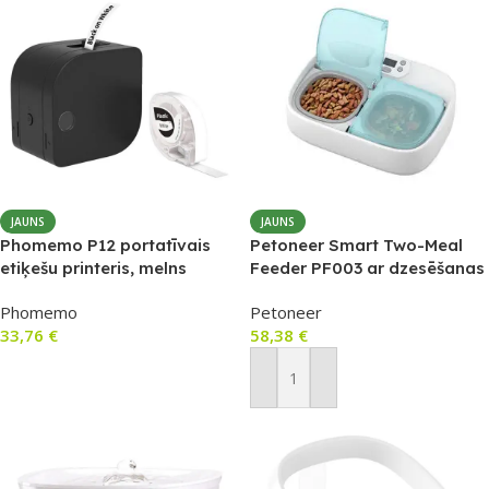
JAUNS
JAUNS
Phomemo P12 portatīvais
Petoneer Smart Two-Meal
etiķešu printeris, melns
Feeder PF003 ar dzesēšanas
ieliktņiem
Phomemo
Petoneer
33,76
€
58,38
€
Pievienot Grozam
Pievienot Grozam