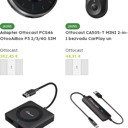
JAUNS
JAUNS
Adapter Ottocast PCS46
Ottocast CA505-T MINI 2-in-
OtooAiBox P3 2/3/4G SIM
1 bezvadu CarPlay un
Card HDMI Android (Black)
Android Auto adapteris
Ottocast
Ottocast
302,45
€
44,31
€
Pievienot Grozam
Pievienot Grozam