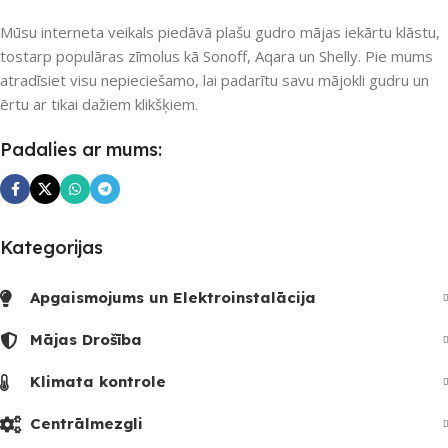
Mūsu interneta veikals piedāvā plašu gudro mājas iekārtu klāstu,
tostarp populāras zīmolus kā Sonoff, Aqara un Shelly. Pie mums
atradīsiet visu nepieciešamo, lai padarītu savu mājokli gudru un
ērtu ar tikai dažiem klikšķiem.
Padalies ar mums:
Kategorijas
Apgaismojums un Elektroinstalācija
Mājas Drošība
Klimata kontrole
Centrālmezgli