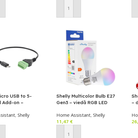
ot Grozam
Pievienot Grozam
P
icro USB to 5-
Shelly Multicolor Bulb E27
Sh
l Add-on –
Gen3 – viedā RGB LED
– 
nājuma savienotājs
spuldze (dimmējama, Wi‑Fi,
sl
sistant
,
Shelly
Home Assistant
,
Shelly
Ho
 by Shelly sensoru
Bluetooth, Matter)
se
11,47
€
26
šanai
ba
P
ot Grozam
Pievienot Grozam