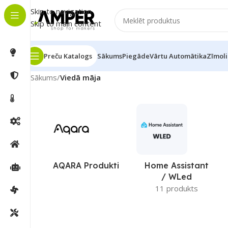
Skip to navigation
Skip to main content
Preču Katalogs
Sākums
Piegāde
Vārtu Automātika
Zīmoli
Sākums
/
Viedā māja
AQARA Produkti
Home Assistant
/ WLed
11 produkts