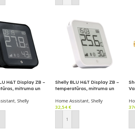
BLU H&T Display ZB –
Shelly BLU H&T Display ZB –
Sh
tūras, mitruma un
temperatūras, mitruma un
Va
ojuma sensors ar
apgaismojuma sensors ar e-
ūd
sistant
,
Shelly
Home Assistant
,
Shelly
Ho
displeju
paper displeju (Zigbee +
pl
32,54
€
37
/Bluetooth), melns
Bluetooth), balts
te
(W
ot Grozam
Pievienot Grozam
P