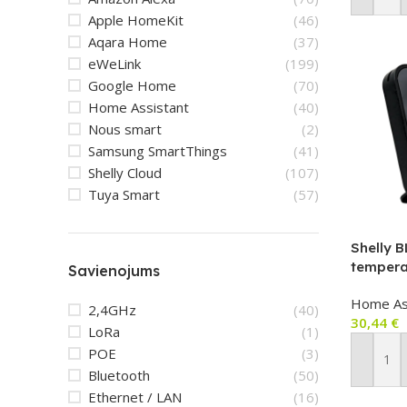
Apple HomeKit
(46)
Aqara Home
(37)
eWeLink
(199)
Google Home
(70)
Home Assistant
(40)
Nous smart
(2)
Samsung SmartThings
(41)
Shelly Cloud
(107)
Tuya Smart
(57)
Shelly 
tempera
Savienojums
apgaism
Home As
e‑paper 
2,4GHz
(40)
30,44
€
(Zigbee
LoRa
(1)
POE
(3)
Pievien
Bluetooth
(50)
Ethernet / LAN
(16)