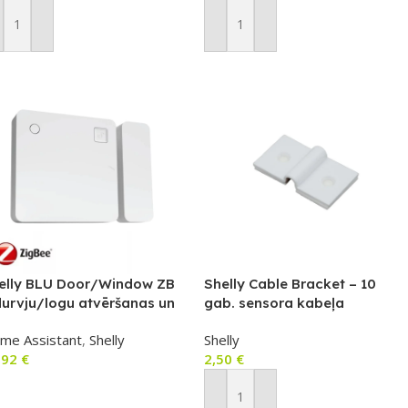
ievienot Grozam
Pievienot Grozam
elly BLU Door/Window ZB
Shelly Cable Bracket – 10
durvju/logu atvēršanas un
gab. sensora kabeļa
īpuma sensors ar gaismas
organizators Shelly Flood
me Assistant
,
Shelly
Shelly
nsoru (Bluetooth + Zigbee),
Gen4
,92
€
2,50
€
lts
ievienot Grozam
Pievienot Grozam