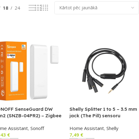
18
24
NOFF SenseGuard DW
Shelly Splitter 1 to 5 – 3.5 mm
n2 (SNZB-04PR2) – Zigbee
jack (The Pill) sensoru
rvju/logu atvēršanas
sadalītājs
me Assistant
,
Sonoff
Home Assistant
,
Shelly
nsors, balts
,43
€
7,49
€