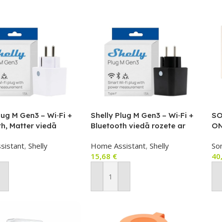
lug M Gen3 – Wi‑Fi +
Shelly Plug M Gen3 – Wi‑Fi +
SO
h, Matter viedā
Bluetooth viedā rozete ar
ON
r enerģijas
enerģijas monitoringu
vā
sistant
,
Shelly
Home Assistant
,
Shelly
So
ngu (balta)
(Matter), melna
Zi
15,68
€
40
ot Grozam
Pievienot Grozam
P