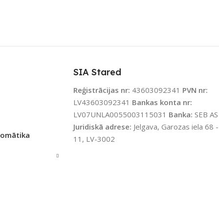
SIA Stared
Reģistrācijas nr:
43603092341
PVN nr:
LV43603092341
Bankas konta nr:
LV07UNLA0055003115031
Banka:
SEB AS
Juridiskā adrese:
Jelgava, Garozas iela 68 -
tomātika
11, LV-3002