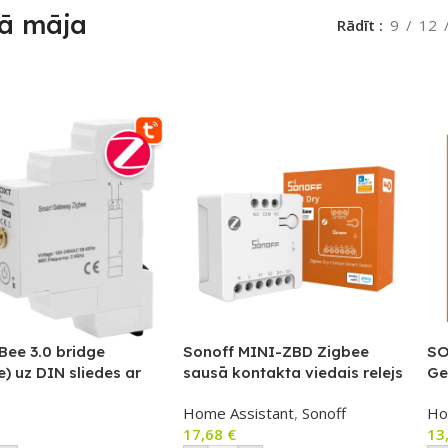
ā māja
Rādīt
9
12
Bee 3.0 bridge
Sonoff MINI-ZBD Zigbee
SO
e) uz DIN sliedes ar
sausā kontakta viedais relejs
Ge
tenu, Wi‑Fi TUYA /
(NO/NC) – mini modulis
du
Home Assistant
,
Sonoff
Ho
ife (T708A)
garāžas vārtiem, katlam u.c.
se
17,68
€
13