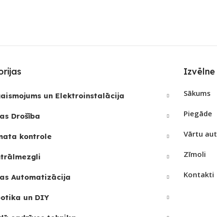
rijas
Izvēlne
Sākums
aismojums un Elektroinstalācija
Piegāde
as Drošība
Vārtu au
mata kontrole
Zīmoli
trālmezgli
Kontakti
as Automatizācija
otika un DIY