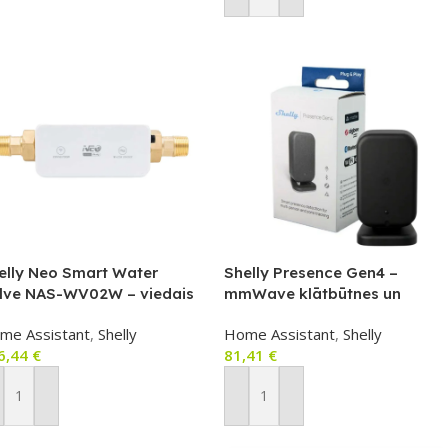
elly Neo Smart Water
Shelly Presence Gen4 –
lve NAS-WV02W – viedais
mmWave klātbūtnes un
ens vārsts DN25 ar
gaismas sensors (Zigbee,
me Assistant
,
Shelly
Home Assistant
,
Shelly
ūsmas, spiediena un
Wi‑Fi, Bluetooth, Matter),
6,44
€
81,41
€
mperatūras mērīšanu
melns
i‑Fi, Bluetooth)
ievienot Grozam
Pievienot Grozam