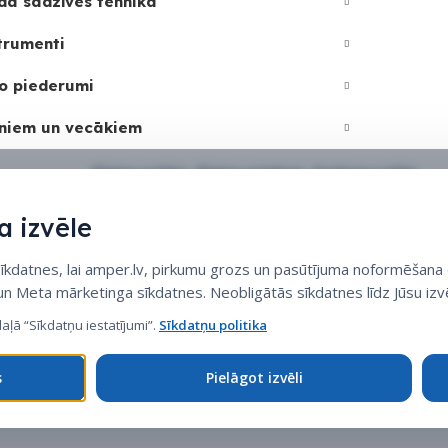
dā sadzīves tehnika
trumenti
o piederumi
niem un vecākiem
Sīkdatņu politika
•
Sīkdatņu iestatījumi
•
Privātuma politika
 izvēle
datnes, lai amper.lv, pirkumu grozs un pasūtījuma noformēšana d
 un Meta mārketinga sīkdatnes. Neobligātās sīkdatnes līdz Jūsu izvē
daļā “Sīkdatņu iestatījumi”.
Sīkdatņu politika
s
Pielāgot izvēli