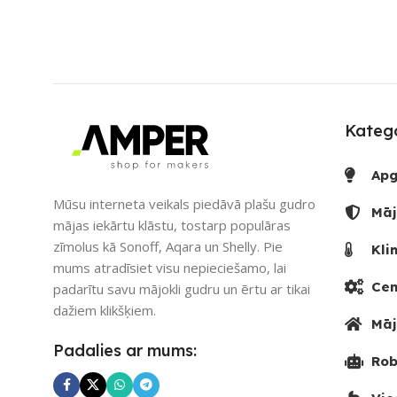
Katego
Apg
Mūsu interneta veikals piedāvā plašu gudro
Māj
mājas iekārtu klāstu, tostarp populāras
zīmolus kā Sonoff, Aqara un Shelly. Pie
Kli
mums atradīsiet visu nepieciešamo, lai
Cen
padarītu savu mājokli gudru un ērtu ar tikai
dažiem klikšķiem.
Māj
Padalies ar mums:
Rob