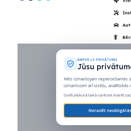
Vie
Ins
Aut
Bēr
AMPER.LV PRIVĀTUMS
Jūsu privātuma
Mēs izmantojam nepieciešamās sīk
izmantosim arī izvēļu, analītiskās
Izvēli jebkurā laikā varēsiet mainīt sa
Noraidīt neobligātā