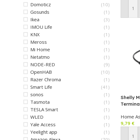
Domoticz
(10)
Pievien
Gosunds
(1)
Ikea
(3)
IMOU Life
(1)
KNX
(1)
Meross
(1)
Mi Home
(1)
Netatmo
(1)
NODE-RED
(9)
OpenHAB
(10)
Razer Chroma
(1)
Smart Life
(41)
sonos
(1)
Shelly M
Tasmota
(1)
Termina
TESLA Smart
(1)
paplaši
Home As
WLED
(1)
The Pill
9,79
€
pieslēg
Yale Access
(1)
Yeelight app
(1)
Pievien
Amazon Alexa
(70)