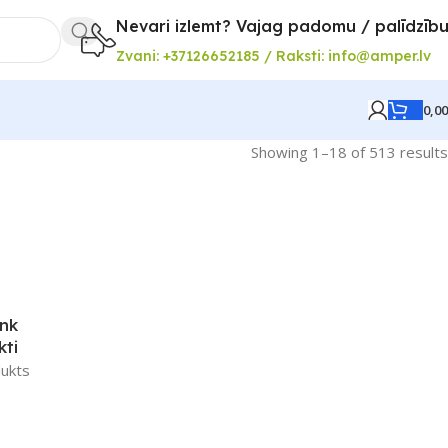
Nevari izlemt? Vajag padomu / palīdzīb
Zvani: +37126652185 / Raksti: info@amper.lv
0,0
Showing 1–18 of 513 results
nk
kti
ukts