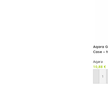
Aqara G
Case – 
Aqara
10,88
€
Pievien