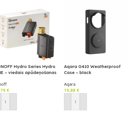
NOFF Hydro Series Hydro
Aqara G410 Weatherproof
E – viedais apūdeņošanas
Case – black
rsts ar plūsmas mērītāju,
noff
Aqara
gbee/Bluetooth (SWV-ZFE)
,79
€
10,88
€
ievienot Grozam
Pievienot Grozam