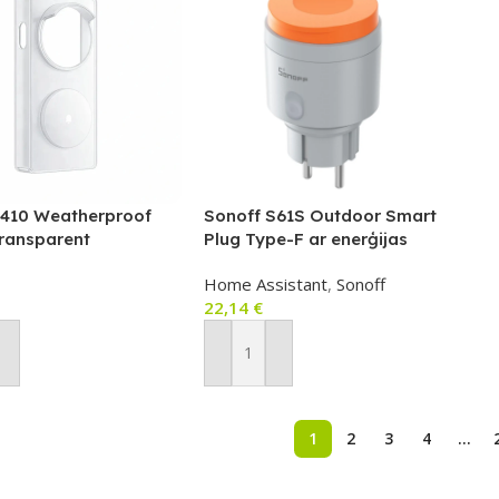
410 Weatherproof
Sonoff S61S Outdoor Smart
transparent
Plug Type-F ar enerģijas
monitoringu, Wi‑Fi, Matter
Home Assistant
,
Sonoff
(IP44, 16A) – S61STPF-PM-O
22,14
€
ot Grozam
Pievienot Grozam
1
2
3
4
…