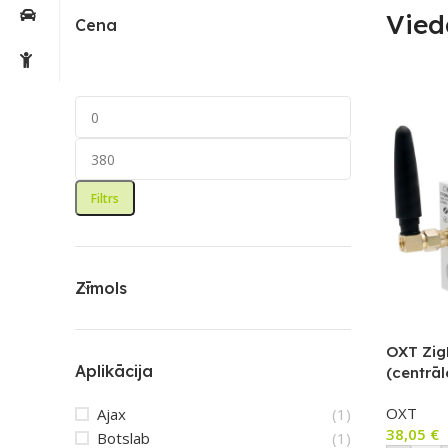
Vied
Cena
Filtrs
Zīmols
OXT Zig
Aplikācija
(centrāl
ārējo an
OXT
Ajax
(1)
Smart L
38,05
€
Botslab
(1)