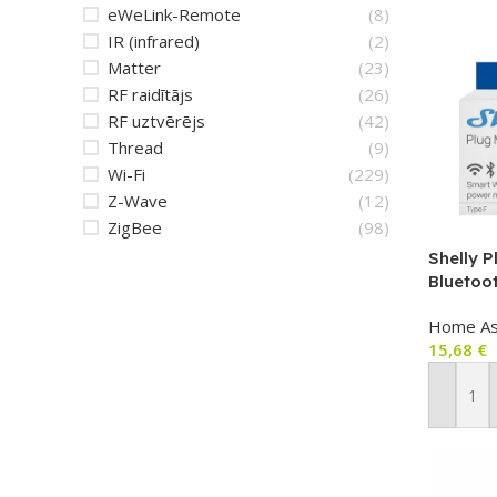
eWeLink-Remote
(8)
IR (infrared)
(2)
Matter
(23)
RF raidītājs
(26)
RF uztvērējs
(42)
Thread
(9)
Wi-Fi
(229)
Z-Wave
(12)
ZigBee
(98)
Shelly P
Bluetoot
rozete a
Home As
monitori
15,68
€
Pievien