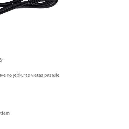
⭐
zīve no jebkuras vietas pasaulē
rtiem