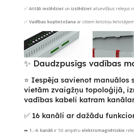
✅
Attāli
ieslēdziet
un
izslēdziet
atsevišķus relejus n
✅
Vadības
koplietošana
ar citiem lietotņu lietotājie
✨ Daudzpusīgs vadības mo
⭐ Iespēja savienot manuālos 
vietām zvaigžņu topoloģijā, i
vadības kabeli katram kanāla
✅ 16 kanāli ar dažādu funkcion
➡️
1.-4. kanāli
ir 50 ampēru
elektromagnētiskie
rele