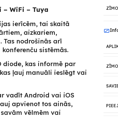
i – WiFi – Tuya
ZĪMO
jas ierīcēm, tai skaitā
Inf
rtiem, aizkariem,
. Tas nodrošinās arī
APLI
 konferenču sistēmās.
 diode, kas informē par
ZĪMO
kas ļauj manuāli ieslēgt vai
SAVI
ar vadīt Android vai iOS
ļauj apvienot tos ainās,
PIEE
ši savām vēlmēm vai