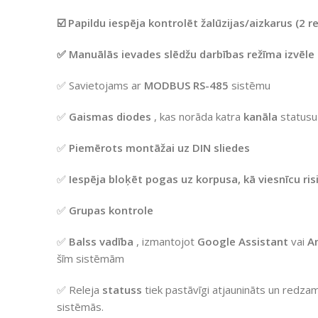
☑️ Papildu iespēja kontrolēt žalūzijas/aizkarus (2 re
✅ Manuālās ievades slēdžu darbības režīma izvēle 
✅ Savietojams ar
MODBUS RS-485
sistēmu
✅
Gaismas diodes
, kas norāda katra
kanāla
statusu
✅
Piemērots montāžai uz DIN sliedes
✅
Iespēja bloķēt pogas uz korpusa, kā viesnīcu ris
✅
Grupas kontrole
✅
Balss
vadība
, izmantojot
Google
Assistant
vai
A
šīm sistēmām
✅ Releja
statuss
tiek pastāvīgi atjaunināts un redzam
sistēmās.