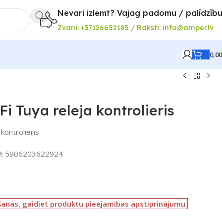
Nevari izlemt? Vajag padomu / palīdzīb
Zvani: +37126652185 / Raksti: info@amper.lv
0,0
i Tuya releja kontrolieris
kontrolieris
U:
5906203622924
šanas, gaidiet produktu pieejamības apstiprinājumu.