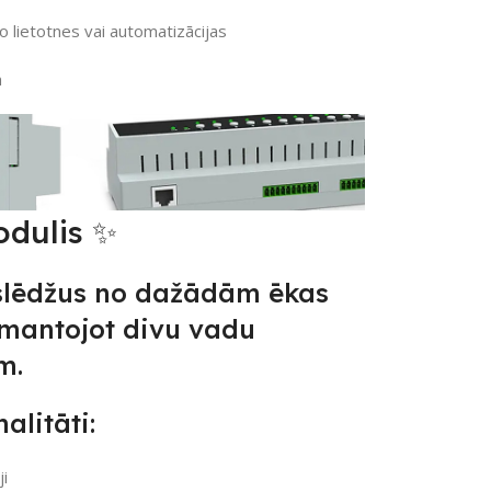
o lietotnes vai automatizācijas
m
dulis ✨
slēdžus no dažādām ēkas
zmantojot divu vadu
m.
alitāti:
ji