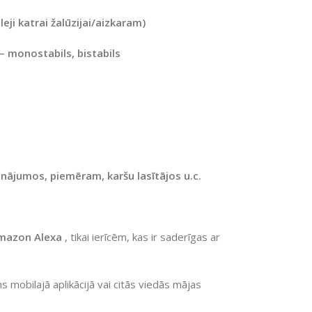
leji katrai žalūzijai/aizkaram)
– monostabils, bistabils
inājumos, piemēram, karšu lasītājos u.c.
mazon
Alexa
, tikai ierīcēm, kas ir saderīgas ar
s mobilajā aplikācijā vai citās viedās mājas