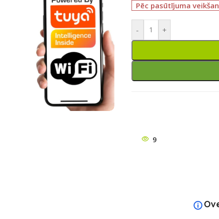
Pēc pasūtījuma veikšan
-
+
ātu
9
Ov