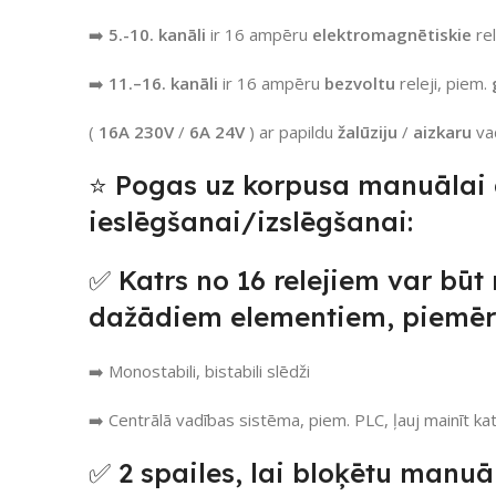
➡️
5.-10. kanāli
ir 16 ampēru
elektromagnētiskie
rel
➡️
11.–16. kanāli
ir 16 ampēru
bezvoltu
releji,
piem.
(
16A
230V
/
6A
24V
) ar papildu
žalūziju
/
aizkaru
vad
⭐ Pogas uz korpusa manuālai 
ieslēgšanai/izslēgšanai:
✅ Katrs no 16 relejiem var būt
dažādiem elementiem, piemē
➡️ Monostabili, bistabili slēdži
➡️ Centrālā vadības sistēma, piem. PLC, ļauj mainīt ka
✅ 2 spailes, lai bloķētu manuā