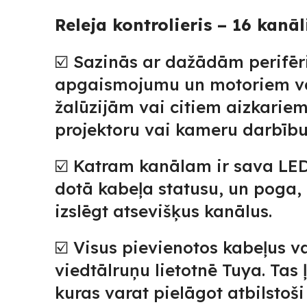
Releja kontrolieris – 16 kanāl
☑️ Sazinās ar dažādām perifēri
apgaismojumu un motoriem vā
žalūzijām vai citiem aizkariem
projektoru vai kameru darbību
☑️ Katram kanālam ir sava LED
dotā kabeļa statusu, un poga, 
izslēgt atsevišķus kanālus.
☑️ Visus pievienotos kabeļus v
viedtālruņu lietotnē Tuya. Tas 
kuras varat pielāgot atbilsto