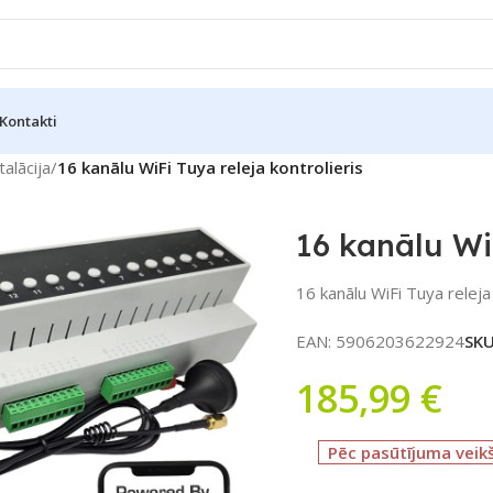
Kontakti
talācija
/
16 kanālu WiFi Tuya releja kontrolieris
16 kanālu WiF
16 kanālu WiFi Tuya releja 
EAN:
5906203622924
SK
185,99
€
Pēc pasūtījuma veik