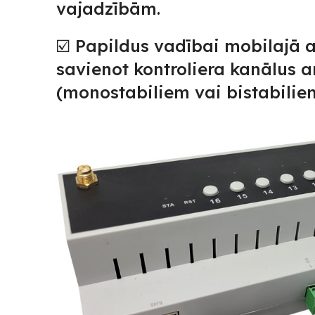
vajadzībām.
☑️ Papildus vadībai mobilajā ap
savienot kontroliera kanālus 
(monostabiliem vai bistabilie