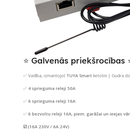
⭐ Galvenās priekšrocības 
✅ Vadība, izmantojot
TUYA
Smart
lietotni | Gudra d
✅
4 sprieguma releji 50A
✅
6 sprieguma releji 16A
✅
6 bezvoltu releji
16A,
piem. garāžai
un
ieejas
vā
☑️ (16A 230V / 6A 24V)