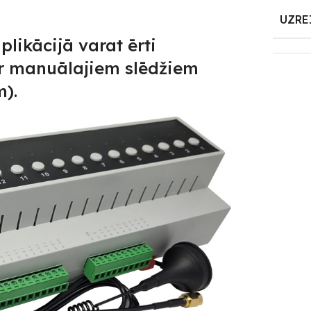
UZRE
likācijā varat ērti
ar manuālajiem slēdžiem
m).