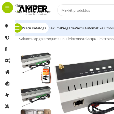
Skip to navigation
Skip to main content
Preču Katalogs
Sākums
Piegāde
Vārtu Automātika
Zīmoli
Sākums
/
Apgaismojums un Elektroinstalācija
/
Elektroins