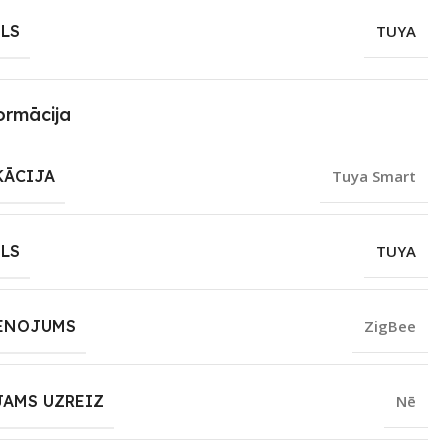
LS
TUYA
ormācija
KĀCIJA
Tuya Smart
LS
TUYA
ENOJUMS
ZigBee
JAMS UZREIZ
Nē