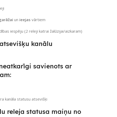
eji
garāžai
un
ieejas
vārtiem
ības iespēju (2 releji katrai žalūzijai/aizkaram)
atsevišķu kanālu
 neatkarīgi savienots ar
ram:
tra kanāla statusu atsevišķi
lu releja statusa maiņu no