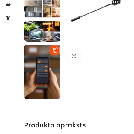
Noklikšķiniet, lai palielin
Produkta apraksts