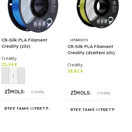
CR-Silk PLA Filament
IZPĀRDOTS
Creality (zils)
CR-Silk PLA Filament
Creality (dzelteni zils)
Creality
25,34
€
Creality
28,82
€
Pievienot Grozam
Lasīt Vairāk
ZĪMOLS
Creality
ZĪMOLS
Creality
PIEEJAMS UZREIZ
PIEEJAMS UZREIZ
Nē
Nē