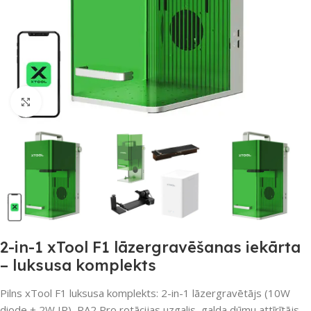
Noklikšķiniet, lai palielinātu
2-in-1 xTool F1 lāzergravēšanas iekārta
– luksusa komplekts
Pilns xTool F1 luksusa komplekts: 2-in-1 lāzergravētājs (10W
diode + 2W IR), RA2 Pro rotācijas uzgalis, galda dūmu attīrītājs