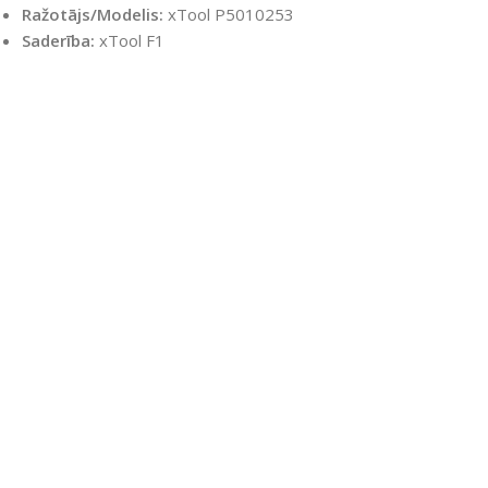
Ražotājs/Modelis:
xTool P5010253
Saderība:
xTool F1