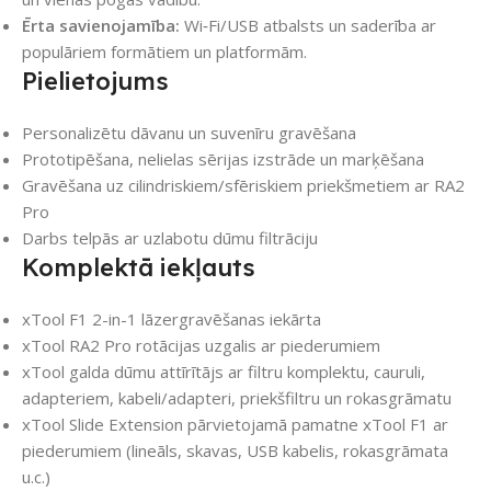
Ērta savienojamība:
Wi‑Fi/USB atbalsts un saderība ar
populāriem formātiem un platformām.
Pielietojums
Personalizētu dāvanu un suvenīru gravēšana
Prototipēšana, nelielas sērijas izstrāde un marķēšana
Gravēšana uz cilindriskiem/sfēriskiem priekšmetiem ar RA2
Pro
Darbs telpās ar uzlabotu dūmu filtrāciju
Komplektā iekļauts
xTool F1 2-in-1 lāzergravēšanas iekārta
xTool RA2 Pro rotācijas uzgalis ar piederumiem
xTool galda dūmu attīrītājs ar filtru komplektu, cauruli,
adapteriem, kabeli/adapteri, priekšfiltru un rokasgrāmatu
xTool Slide Extension pārvietojamā pamatne xTool F1 ar
piederumiem (lineāls, skavas, USB kabelis, rokasgrāmata
u.c.)