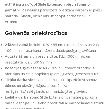
attīrītāju
un
xTool Slide Extension pārvietojamo
pamatni
. Risinājums paredzēts precīzam darbam ar plašu
materiālu klāstu, vienlaikus uzlabojot darba tīrību un
ērtumu.
Galvenās priekšrocības
2 lāzeri vienā ierīcē:
10 W 455 nm diodes lāzers un 2 W
1064 nm infrasarkanais lāzers daudzpusīgai gravēšanai.
Augsts ātrums un precizitāte:
līdz 4000 mm/s un
precizitāte līdz 0,00199 mm.
Rotācijas gravēšana:
RA2 Pro ļauj gravēt cilindriskus,
sfēriskus un citus objektus (piem., glāzes, gredzenus u.c.).
Tīrāka darba vide:
galda dūmu attīrītājs efektīvi samazina
dūmus un piesārņotājus; automātiska
ieslēgšanās/izslēgšanās sinhronizācijā ar gravieri.
Lielāka darba zona:
Slide Extension pamatne paplašina
darba iespējas un uzlabo precizitāti ar kalibrēšanas sistēmu
un vienas pogas vadību.