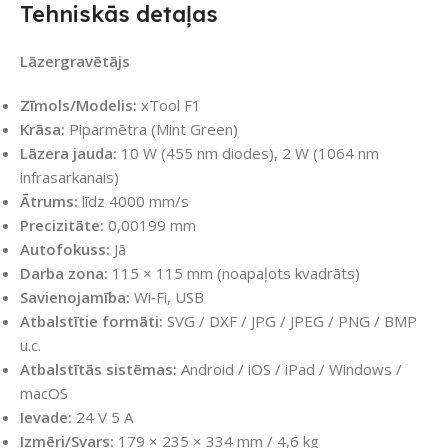
Tehniskās detaļas
Lāzergravētājs
Zīmols/Modelis:
xTool F1
Krāsa:
Piparmētra (Mint Green)
Lāzera jauda:
10 W (455 nm diodes), 2 W (1064 nm
infrasarkanais)
Ātrums:
līdz 4000 mm/s
Precizitāte:
0,00199 mm
Autofokuss:
Jā
Darba zona:
115 × 115 mm (noapaļots kvadrāts)
Savienojamība:
Wi‑Fi, USB
Atbalstītie formāti:
SVG / DXF / JPG / JPEG / PNG / BMP
u.c.
Atbalstītās sistēmas:
Android / iOS / iPad / Windows /
macOS
Ievade:
24 V 5 A
Izmēri/Svars:
179 × 235 × 334 mm / 4,6 kg