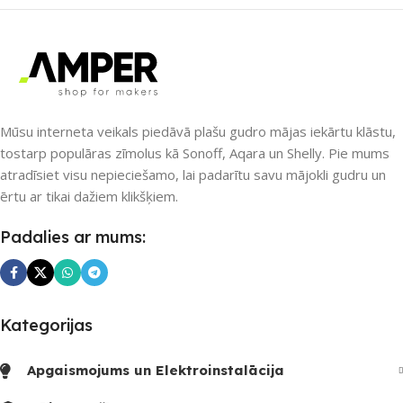
UZREIZ PIEEJAMAIS
UZREIZ PIEEJAMAIS
SKAITS
SKAITS
Mūsu interneta veikals piedāvā plašu gudro mājas iekārtu klāstu,
tostarp populāras zīmolus kā Sonoff, Aqara un Shelly. Pie mums
atradīsiet visu nepieciešamo, lai padarītu savu mājokli gudru un
ērtu ar tikai dažiem klikšķiem.
Padalies ar mums:
Kategorijas
Apgaismojums un Elektroinstalācija