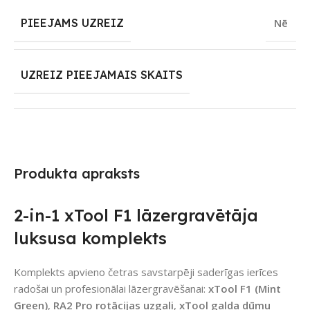
PIEEJAMS UZREIZ
Nē
UZREIZ PIEEJAMAIS SKAITS
Produkta apraksts
2-in-1 xTool F1 lāzergravētāja
luksusa komplekts
Komplekts apvieno četras savstarpēji saderīgas ierīces
radošai un profesionālai lāzergravēšanai:
xTool F1 (Mint
Green)
,
RA2 Pro rotācijas uzgali
,
xTool galda dūmu