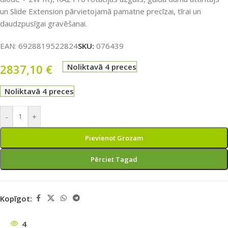
un Slide Extension pārvietojamā pamatne precīzai, tīrai un
daudzpusīgai gravēšanai.
EAN:
6928819522824
SKU:
076439
2837,10
€
Noliktavā 4 preces
Noliktavā 4 preces
-
+
Pievienot Grozam
Pērciet Tagad
Kopīgot:
4