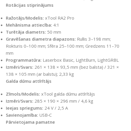
Rotācijas stiprinājums
Ražotājs/Modelis:
xTool RA2 Pro
Mehānisma attiecība:
4:1
Turētāja diametrs:
50 mm
Gravēšanas diametra diapazons:
Rullis 3–198 mm;
Rokturis 0–100 mm; Sfēra 25–100 mm; Gredzens 11–70
mm
Programmatūra:
Laserbox Basic, LightBurn, LightGRBL
Izmēri/Svars:
261 × 138 × 93,5 mm (bez balsta) / 321 ×
138 × 105 mm (ar balstu); 2,33 kg
Galda dūmu attīrītājs
Zīmols/Modelis:
xTool galda dūmu attīrītājs
Izmēri/Svars:
285 × 190 × 296 mm / 4,6 kg
Ieejas spriegums:
24 V / 2,5 A
Savienojamība:
USB‑C
Pārvietojama pamatne