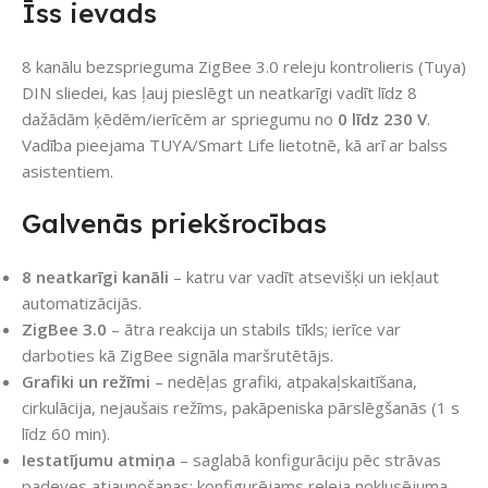
Īss ievads
8 kanālu bezsprieguma ZigBee 3.0 releju kontrolieris (Tuya)
DIN sliedei, kas ļauj pieslēgt un neatkarīgi vadīt līdz 8
dažādām ķēdēm/ierīcēm ar spriegumu no
0 līdz 230 V
.
Vadība pieejama TUYA/Smart Life lietotnē, kā arī ar balss
asistentiem.
Galvenās priekšrocības
8 neatkarīgi kanāli
– katru var vadīt atsevišķi un iekļaut
automatizācijās.
ZigBee 3.0
– ātra reakcija un stabils tīkls; ierīce var
darboties kā ZigBee signāla maršrutētājs.
Grafiki un režīmi
– nedēļas grafiki, atpakaļskaitīšana,
cirkulācija, nejaušais režīms, pakāpeniska pārslēgšanās (1 s
līdz 60 min).
Iestatījumu atmiņa
– saglabā konfigurāciju pēc strāvas
padeves atjaunošanas; konfigurējams releja noklusējuma