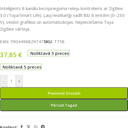
Inteliģents 8 kanālu bezsprieguma releju kontrolieris ar ZigBee
3.0 (Tuya/Smart Life). Ļauj neatkarīgi vadīt līdz 8 ierīcēm (0–230
V), veidot grafikus un automatizācijas. Nepieciešama Tuya
ZigBee vārteja.
EAN:
5904496829747
SKU:
T758
37,85
€
Noliktavā 5 preces
Noliktavā 5 preces
-
+
Pievienot Grozam
Pērciet Tagad
Kopīgot: