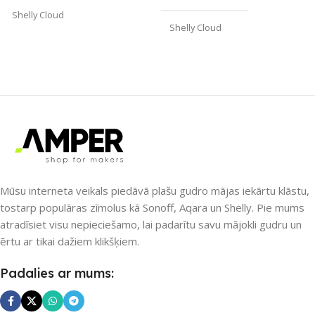
Shelly Cloud
Shelly Cloud
ZĪMOLS
Shelly
ZĪMOLS
Shelly
PIEEJAMS UZREIZ
Jā
PIEEJAMS UZREIZ
Jā
UZREIZ PIEEJAMAIS
UZREIZ PIEEJAMAIS
SKAITS
SKAITS
1
Mūsu interneta veikals piedāvā plašu gudro mājas iekārtu klāstu,
2
tostarp populāras zīmolus kā Sonoff, Aqara un Shelly. Pie mums
atradīsiet visu nepieciešamo, lai padarītu savu mājokli gudru un
ērtu ar tikai dažiem klikšķiem.
Padalies ar mums: