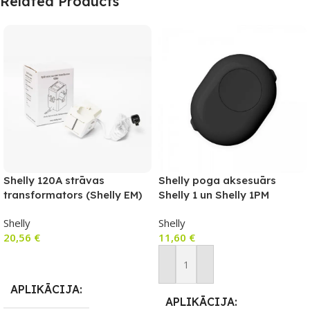
Related Products
Shelly 120A strāvas
Shelly poga aksesuārs
transformators (Shelly EM)
Shelly 1 un Shelly 1PM
(melns)
Shelly
Shelly
20,56
€
11,60
€
Pievienot Grozam
Pievienot Grozam
APLIKĀCIJA
APLIKĀCIJA