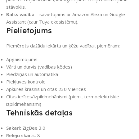
stāvoklis.
Balss vadība
– savietojams ar Amazon Alexa un Google
Assistant (caur Tuya ekosistēmu).
Pielietojums
Piemērots dažādu iekārtu un ķēžu vadībai, piemēram:
Apgaismojums
Vārti un durvis (vadības ķēdes)
Piedziņas un automātika
Piekļuves kontrole
Apkures krāsnis un citas 230 V ierīces
Citas ierīces/izpildmehānismi (piem., termoelektriskie
izpildmehānismi)
Tehniskās detaļas
Sakari:
ZigBee 3.0
Releju skaits:
8