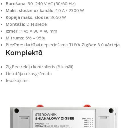
Barošana:
90–240 V AC (50/60 Hz)
Maks. slodze uz kanālu:
10 A / 2300 W
Kopējā maks. slodze:
3650 W
Montāža:
DIN sliede
Izmēri:
145 × 90 × 40 mm
Mitrums:
5% – 95%
Piezīme:
darbībai nepieciešama
TUYA ZigBee 3.0 vārteja
.
Komplektā
ZigBee releju kontrolieris (8 kanāli)
Lietotāja rokasgrāmata
Iepakojums