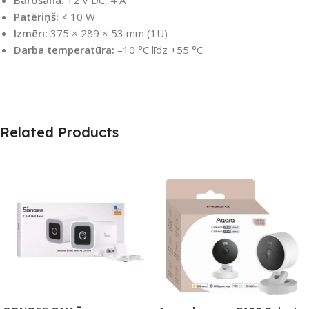
Barošana:
12 V DC, 4 A
Patēriņš:
< 10 W
Izmēri:
375 × 289 × 53 mm (1U)
Darba temperatūra:
–10 °C līdz +55 °C
Related Products