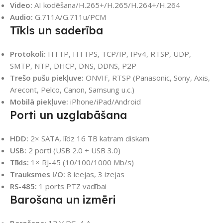
Video:
AI kodēšana/H.265+/H.265/H.264+/H.264
Audio:
G.711A/G.711u/PCM
Tīkls un saderība
Protokoli:
HTTP, HTTPS, TCP/IP, IPv4, RTSP, UDP,
SMTP, NTP, DHCP, DNS, DDNS, P2P
Trešo pušu piekļuve:
ONVIF, RTSP (Panasonic, Sony, Axis,
Arecont, Pelco, Canon, Samsung u.c.)
Mobilā piekļuve:
iPhone/iPad/Android
Porti un uzglabāšana
HDD:
2× SATA, līdz 16 TB katram diskam
USB:
2 porti (USB 2.0 + USB 3.0)
Tīkls:
1× RJ-45 (10/100/1000 Mb/s)
Trauksmes I/O:
8 ieejas, 3 izejas
RS-485:
1 ports PTZ vadībai
Barošana un izmēri