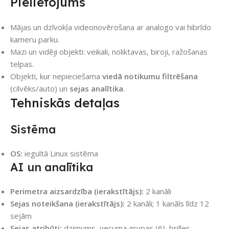
Pielietojums
Mājas un dzīvokļa videonovērošana ar analogo vai hibrīdo
kameru parku.
Mazi un vidēji objekti: veikali, noliktavas, biroji, ražošanas
telpas.
Objekti, kur nepieciešama
viedā notikumu filtrēšana
(cilvēks/auto) un
sejas analītika
.
Tehniskās detaļas
Sistēma
OS:
iegultā Linux sistēma
AI un analītika
Perimetra aizsardzība (ierakstītājs):
2 kanāli
Sejas noteikšana (ierakstītājs):
2 kanāli; 1 kanāls līdz 12
sejām
Sejas atribūti:
dzimums, vecuma grupas (6), brilles,