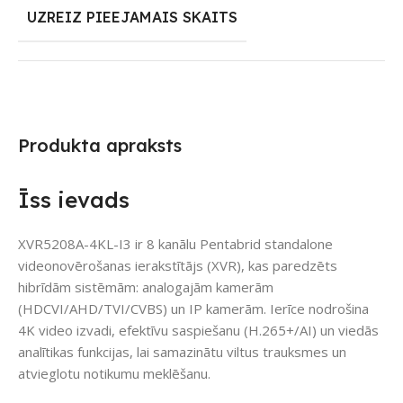
UZREIZ PIEEJAMAIS SKAITS
Produkta apraksts
Īss ievads
XVR5208A-4KL-I3 ir 8 kanālu Pentabrid standalone
videonovērošanas ierakstītājs (XVR), kas paredzēts
hibrīdām sistēmām: analogajām kamerām
(HDCVI/AHD/TVI/CVBS) un IP kamerām. Ierīce nodrošina
4K video izvadi, efektīvu saspiešanu (H.265+/AI) un viedās
analītikas funkcijas, lai samazinātu viltus trauksmes un
atvieglotu notikumu meklēšanu.