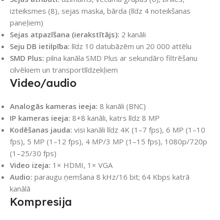
izteiksmes (8), sejas maska, bārda (līdz 4 noteikšanas
paneļiem)
Sejas atpazīšana (ierakstītājs):
2 kanāli
Seju DB ietilpība:
līdz 10 datubāzēm un 20 000 attēlu
SMD Plus:
pilna kanāla SMD Plus ar sekundāro filtrēšanu
cilvēkiem un transportlīdzekļiem
Video/audio
Analogās kameras ieeja:
8 kanāli (BNC)
IP kameras ieeja:
8+8 kanāli, katrs līdz 8 MP
Kodēšanas jauda:
visi kanāli līdz 4K (1–7 fps), 6 MP (1–10
fps), 5 MP (1–12 fps), 4 MP/3 MP (1–15 fps), 1080p/720p
(1–25/30 fps)
Video izeja:
1× HDMI, 1× VGA
Audio:
paraugu ņemšana 8 kHz/16 bit; 64 Kbps katrā
kanālā
Kompresija