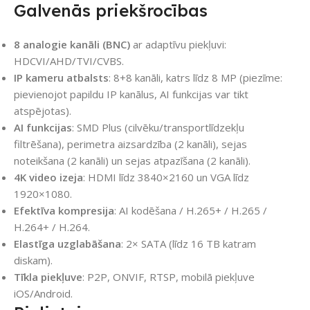
Galvenās priekšrocības
8 analogie kanāli (BNC)
ar adaptīvu piekļuvi:
HDCVI/AHD/TVI/CVBS.
IP kameru atbalsts
: 8+8 kanāli, katrs līdz 8 MP (piezīme:
pievienojot papildu IP kanālus, AI funkcijas var tikt
atspējotas).
AI funkcijas
: SMD Plus (cilvēku/transportlīdzekļu
filtrēšana), perimetra aizsardzība (2 kanāli), sejas
noteikšana (2 kanāli) un sejas atpazīšana (2 kanāli).
4K video izeja
: HDMI līdz 3840×2160 un VGA līdz
1920×1080.
Efektīva kompresija
: AI kodēšana / H.265+ / H.265 /
H.264+ / H.264.
Elastīga uzglabāšana
: 2× SATA (līdz 16 TB katram
diskam).
Tīkla piekļuve
: P2P, ONVIF, RTSP, mobilā piekļuve
iOS/Android.