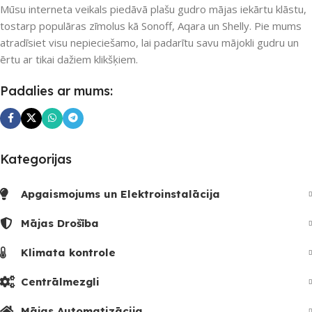
Mūsu interneta veikals piedāvā plašu gudro mājas iekārtu klāstu,
UZREIZ PIEEJAMAIS
UZREIZ PIEEJAMAIS
SKAITS
SKAITS
tostarp populāras zīmolus kā Sonoff, Aqara un Shelly. Pie mums
atradīsiet visu nepieciešamo, lai padarītu savu mājokli gudru un
ērtu ar tikai dažiem klikšķiem.
1
Padalies ar mums:
Kategorijas
Apgaismojums un Elektroinstalācija
Mājas Drošība
Klimata kontrole
Centrālmezgli
Mājas Automatizācija