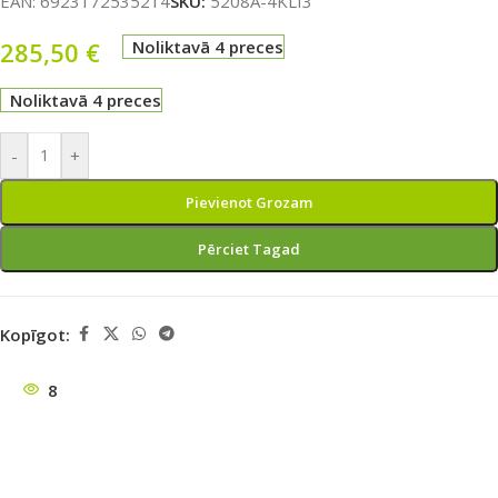
EAN:
6923172535214
SKU:
5208A-4KLI3
285,50
€
Noliktavā 4 preces
Noliktavā 4 preces
-
+
Pievienot Grozam
Pērciet Tagad
Kopīgot:
8