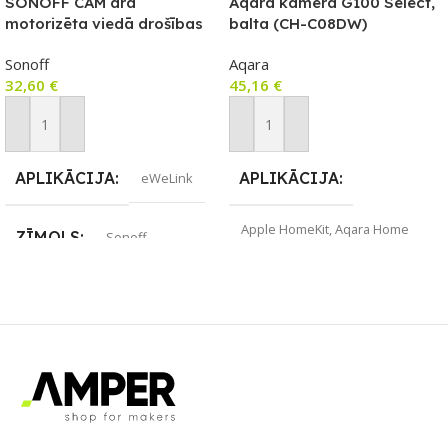
SONOFF CAM āra
Aqara kamera G100 Select,
motorizēta viedā drošības
balta (CH-C08DW)
kamera (CAM-B1P)
Sonoff
Aqara
32,60
€
45,16
€
Pievienot Grozam
Pievienot Grozam
APLIKĀCIJA
APLIKĀCIJA
eWeLink
Apple HomeKit
,
Aqara Home
ZĪMOLS
Sonoff
ZĪMOLS
Aqara
SAVIENOJUMS
Wi-Fi
SAVIENOJUMS
Wi-Fi
PIEEJAMS UZREIZ
PIEEJAMS UZREIZ
Jā
Nē