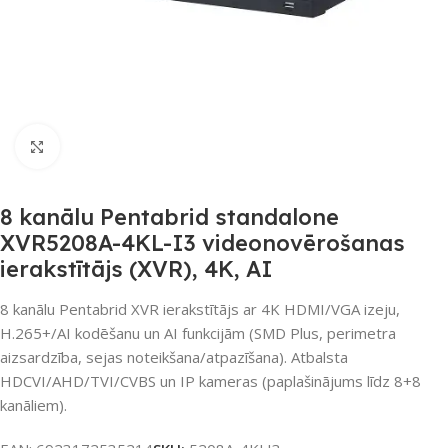
Noklikšķiniet, lai palielinātu
8 kanālu Pentabrid standalone
XVR5208A-4KL-I3 videonovērošanas
ierakstītājs (XVR), 4K, AI
8 kanālu Pentabrid XVR ierakstītājs ar 4K HDMI/VGA izeju,
H.265+/AI kodēšanu un AI funkcijām (SMD Plus, perimetra
aizsardzība, sejas noteikšana/atpazīšana). Atbalsta
HDCVI/AHD/TVI/CVBS un IP kameras (paplašinājums līdz 8+8
kanāliem).