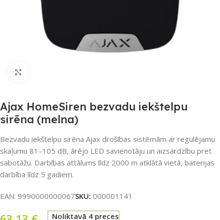
Noklikšķiniet, lai palielinātu
Ajax HomeSiren bezvadu iekštelpu
sirēna (melna)
Bezvadu iekštelpu sirēna Ajax drošības sistēmām ar regulējamu
skaļumu 81–105 dB, ārējo LED savienotāju un aizsardzību pret
sabotāžu. Darbības attālums līdz 2000 m atklātā vietā, baterijas
darbība līdz 5 gadiem.
EAN:
9990000000067
SKU:
000001141
63,13
€
Noliktavā 4 preces