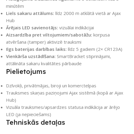
minūtēm
Liels sakaru attālums:
līdz 2000 m atklātā vietā ar Ajax
Hub
Ārējais LED savienotājs:
vizuālai indikācijai
Aizsardzība pret viltojumiem/sabotāžu:
korpusa
atvēršana (tamper) aktivizē trauksmi
Ilgs baterijas darbības laiks:
līdz 5 gadiem (2× CR123A)
Vienkārša uzstādīšana:
SmartBracket stiprinājumi,
attālināta sakaru kvalitātes pārbaude
Pielietojums
Dzīvokļi, privātmājas, biroji un komerctelpas
Trauksmes skaņas paziņojumi Ajax sistēmā (kopā ar Ajax
Hub)
Vizuāla trauksmes/apsardzes statusa indikācija ar ārējo
LED (ja nepieciešams)
Tehniskās detaļas