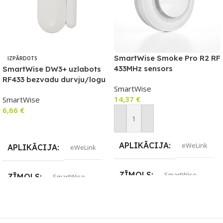
SmartWise Smoke Pro R2 RF
IZPĀRDOTS
433MHz sensors
SmartWise DW3+ uzlabots
RF433 bezvadu durvju/logu
SmartWise
sensors (saderīgs ar
14,37
€
SmartWise
eWeLink)
6,66
€
Pievienot Grozam
Lasīt Vairāk
APLIKĀCIJA
eWeLink
APLIKĀCIJA
eWeLink
ZĪMOLS
SmartWise
ZĪMOLS
SmartWise
SAVIENOJUMS
SAVIENOJUMS