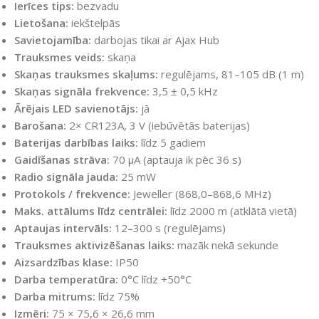
Ierīces tips:
bezvadu
Lietošana:
iekštelpās
Savietojamība:
darbojas tikai ar Ajax Hub
Trauksmes veids:
skaņa
Skaņas trauksmes skaļums:
regulējams, 81–105 dB (1 m)
Skaņas signāla frekvence:
3,5 ± 0,5 kHz
Ārējais LED savienotājs:
jā
Barošana:
2× CR123A, 3 V (iebūvētās baterijas)
Baterijas darbības laiks:
līdz 5 gadiem
Gaidīšanas strāva:
70 µA (aptauja ik pēc 36 s)
Radio signāla jauda:
25 mW
Protokols / frekvence:
Jeweller (868,0–868,6 MHz)
Maks. attālums līdz centrālei:
līdz 2000 m (atklātā vietā)
Aptaujas intervāls:
12–300 s (regulējams)
Trauksmes aktivizēšanas laiks:
mazāk nekā sekunde
Aizsardzības klase:
IP50
Darba temperatūra:
0°C līdz +50°C
Darba mitrums:
līdz 75%
Izmēri:
75 × 75,6 × 26,6 mm