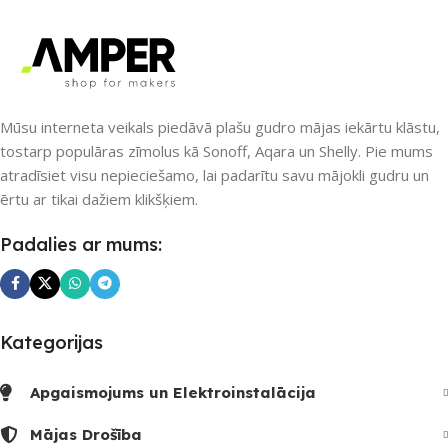
RF raidītājs
RF raidītājs
PIEEJAMS UZREIZ
Jā
PIEEJAMS UZREIZ
Nē
Mūsu interneta veikals piedāvā plašu gudro mājas iekārtu klāstu,
UZREIZ PIEEJAMAIS
SKAITS
tostarp populāras zīmolus kā Sonoff, Aqara un Shelly. Pie mums
atradīsiet visu nepieciešamo, lai padarītu savu mājokli gudru un
UZREIZ PIEEJAMAIS
ērtu ar tikai dažiem klikšķiem.
SKAITS
8
Padalies ar mums:
Kategorijas
Apgaismojums un Elektroinstalācija
Mājas Drošība