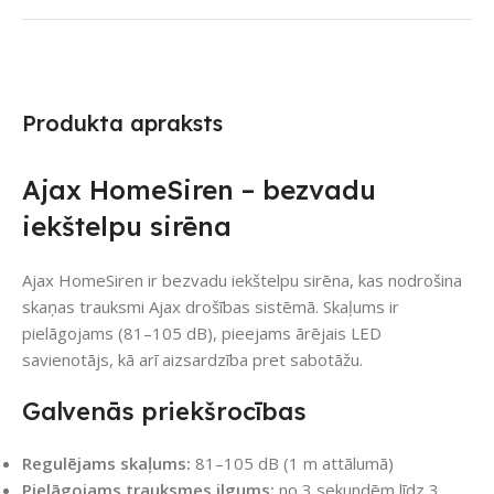
Produkta apraksts
Ajax HomeSiren – bezvadu
iekštelpu sirēna
Ajax HomeSiren ir bezvadu iekštelpu sirēna, kas nodrošina
skaņas trauksmi Ajax drošības sistēmā. Skaļums ir
pielāgojams (81–105 dB), pieejams ārējais LED
savienotājs, kā arī aizsardzība pret sabotāžu.
Galvenās priekšrocības
Regulējams skaļums:
81–105 dB (1 m attālumā)
Pielāgojams trauksmes ilgums:
no 3 sekundēm līdz 3