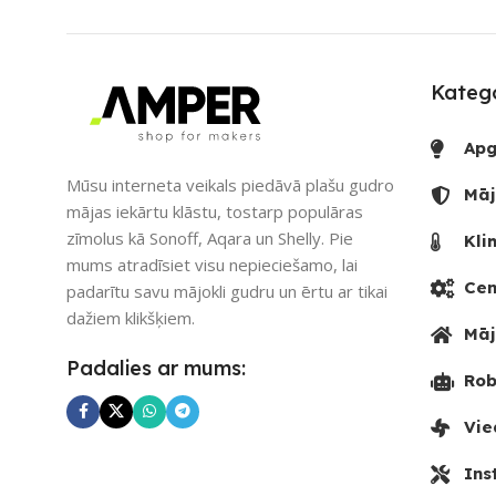
Katego
Apg
Mūsu interneta veikals piedāvā plašu gudro
Māj
mājas iekārtu klāstu, tostarp populāras
zīmolus kā Sonoff, Aqara un Shelly. Pie
Kli
mums atradīsiet visu nepieciešamo, lai
Cen
padarītu savu mājokli gudru un ērtu ar tikai
dažiem klikšķiem.
Māj
Padalies ar mums:
Rob
Vie
Ins