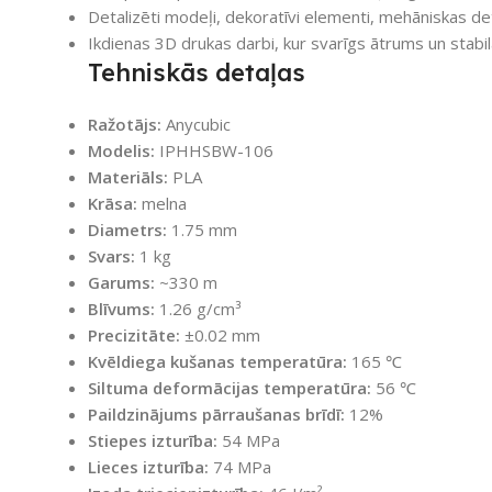
Detalizēti modeļi, dekoratīvi elementi, mehāniskas deta
Ikdienas 3D drukas darbi, kur svarīgs ātrums un stabila
Tehniskās detaļas
Ražotājs:
Anycubic
Modelis:
IPHHSBW-106
Materiāls:
PLA
Krāsa:
melna
Diametrs:
1.75 mm
Svars:
1 kg
Garums:
~330 m
Blīvums:
1.26 g/cm³
Precizitāte:
±0.02 mm
Kvēldiega kušanas temperatūra:
165 ℃
Siltuma deformācijas temperatūra:
56 ℃
Paildzinājums pārraušanas brīdī:
12%
Stiepes izturība:
54 MPa
Lieces izturība:
74 MPa