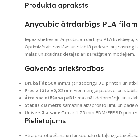
Produkta apraksts
Anycubic ātrdarbīgs PLA filam
Iepazīstieties ar Anycubic ātrdarbīgo PLA kvēldiegu, k
Optimizētais sastāvs un stabilā padeve ļauj sasniegt
malas un skaidras detaļas arī sarežģītiem modeļiem.
Galvenās priekšrocības
Druka līdz 500 mm/s
(ar saderīgu 3D printeri un atbi
Precizitāte ±0,02 mm
vienmērīgai padevei un stabil
Ātra sacietēšana
palīdz mazināt deformāciju un uzlabo
Stabils diametrs
samazina aizsprostojumu un padeve
Universāla saderība
ar 1.75 mm FDM/FFF 3D printer
Pielietojums
Ātra prototipēšana un funkcionālu detaļu izgatavošan