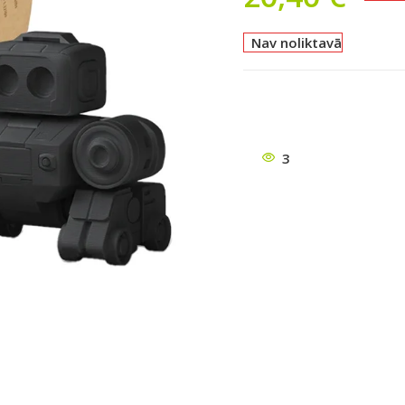
Nav noliktavā
3