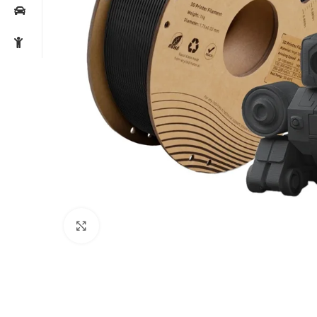
Noklikšķiniet, lai palielinātu