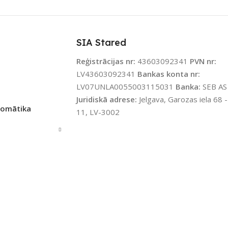
SIA Stared
Reģistrācijas nr:
43603092341
PVN nr:
LV43603092341
Bankas konta nr:
LV07UNLA0055003115031
Banka:
SEB AS
Juridiskā adrese:
Jelgava, Garozas iela 68 -
tomātika
11, LV-3002