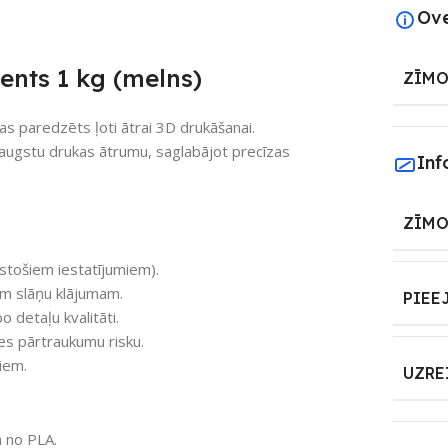
Ov
ents 1 kg (melns)
ZĪMO
as paredzēts ļoti ātrai 3D drukāšanai.
 augstu drukas ātrumu, saglabājot precīzas
Inf
ZĪMO
lstošiem iestatījumiem).
am slāņu klājumam.
PIEE
 detaļu kvalitāti.
s pārtraukumu risku.
iem.
UZRE
a no PLA.