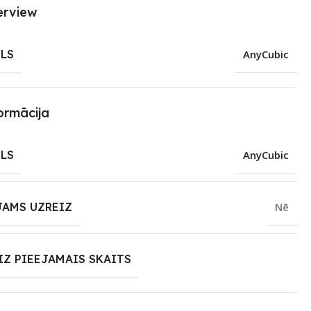
erview
LS
AnyCubic
ormācija
LS
AnyCubic
JAMS UZREIZ
Nē
IZ PIEEJAMAIS SKAITS