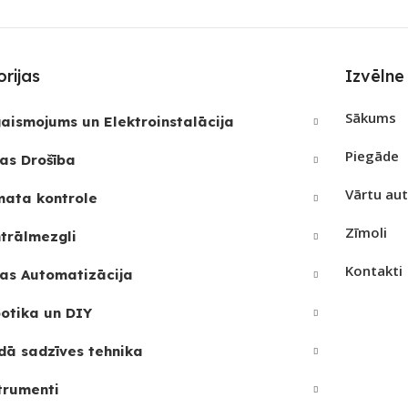
3
rijas
Izvēlne
Sākums
aismojums un Elektroinstalācija
Piegāde
as Drošība
Vārtu au
mata kontrole
Zīmoli
trālmezgli
Kontakti
as Automatizācija
otika un DIY
dā sadzīves tehnika
trumenti