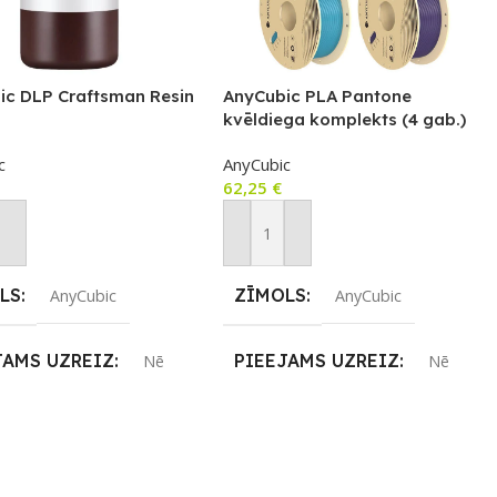
ic DLP Craftsman Resin
AnyCubic PLA Pantone
kvēldiega komplekts (4 gab.)
c
AnyCubic
62,25
€
not Grozam
Pievienot Grozam
LS
ZĪMOLS
AnyCubic
AnyCubic
JAMS UZREIZ
PIEEJAMS UZREIZ
Nē
Nē
IZ PIEEJAMAIS
UZREIZ PIEEJAMAIS
TS
SKAITS