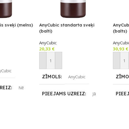
is sveķi (melns)
AnyCubic standarta sveķi
AnyCub
(balti)
(balts)
AnyCubic
AnyCubi
20,33
€
30,93
€
m
Pievienot Grozam
Pievie
yCubic
ZĪMOLS
ZĪMO
AnyCubic
REIZ
Nē
PIEEJAMS UZREIZ
PIEE
Jā
JAMAIS
UZREIZ PIEEJAMAIS
UZRE
SKAITS
SKAI