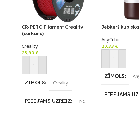
CR-PETG Filament Creality
Jebkurš kubiska
(sarkans)
AnyCubic
Creality
20,33
€
23,90
€
Pievienot Groza
Pievienot Grozam
ZĪMOLS
An
ZĪMOLS
Creality
PIEEJAMS UZ
PIEEJAMS UZREIZ
Nē
UZREIZ PIEE
UZREIZ PIEEJAMAIS
SKAITS
SKAITS