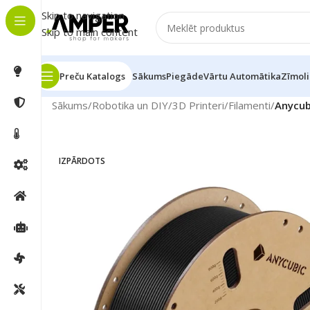
Skip to navigation
Skip to main content
Preču Katalogs
Sākums
Piegāde
Vārtu Automātika
Zīmoli
Sākums
/
Robotika un DIY
/
3D Printeri
/
Filamenti
/
Anycub
IZPĀRDOTS