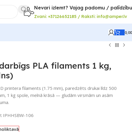
Nevari izlemt? Vajag padomu / palīdzīb
Zvani: +37126652185 / Raksti: info@amper.lv
0,0
darbīgs PLA filaments 1 kg,
lns)
D printera filaments (1.75 mm), paredzēts drukai līdz 500
mm, 1 kg spole, melnā krāsā — gludām virsmām un asām
ruma.
U:
IPHHSBW-106
noliktavā