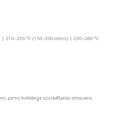
 | 210–230 °C (150–300 mm/s) | 230–260 °C
iem, pirms kvēldiega uzstādīšanas ieteicams