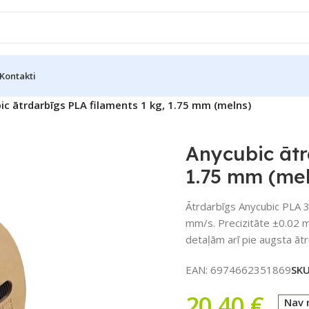
Kontakti
ic ātrdarbīgs PLA filaments 1 kg, 1.75 mm (melns)
Anycubic ātr
1.75 mm (me
Ātrdarbīgs Anycubic PLA 3
mm/s. Precizitāte ±0.02 
detaļām arī pie augsta āt
EAN:
6974662351869
SK
20,40
€
Nav 