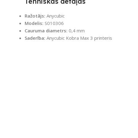
Tehniskās detaļas
Ražotājs:
Anycubic
Modelis:
S010306
Cauruma diametrs:
0,4 mm
Saderība:
Anycubic Kobra Max 3 printeris