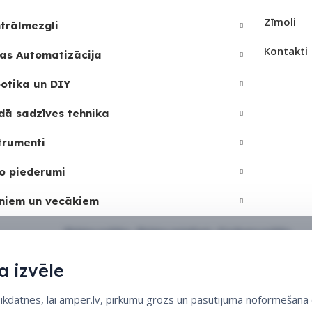
Zīmoli
trālmezgli
Kontakti
as Automatizācija
otika un DIY
dā sadzīves tehnika
trumenti
o piederumi
niem un vecākiem
Sīkdatņu politika
•
Sīkdatņu iestatījumi
•
Privātuma politika
 izvēle
datnes, lai amper.lv, pirkumu grozs un pasūtījuma noformēšana d