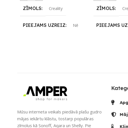
ZĪMOLS
ZĪMOLS
Creality
Cre
PIEEJAMS UZREIZ
PIEEJAMS UZ
Nē
UZREIZ PIEEJAMAIS
UZREIZ PIEE
SKAITS
SKAITS
Katego
Apg
Mūsu interneta veikals piedāvā plašu gudro
Māj
mājas iekārtu klāstu, tostarp populāras
zīmolus kā Sonoff, Aqara un Shelly. Pie
Kli