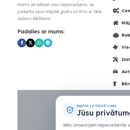
mums atradīsiet visu nepieciešamo, lai
Cen
padarītu savu mājokli gudru un ērtu ar tikai
dažiem klikšķiem.
Māj
Padalies ar mums:
Rob
Vie
Ins
Aut
Bēr
AMPER.LV PRIVĀTUMS
Jūsu privātuma
Mēs izmantojam nepieciešamās sīk