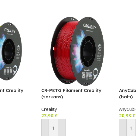
t Creality
CR-PETG Filament Creality
AnyCub
(sarkans)
(balti)
Creality
AnyCubi
23,90
€
20,33
€
m
Pievienot Grozam
Pievie