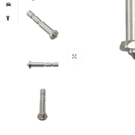
Noklikšķiniet, lai palielin