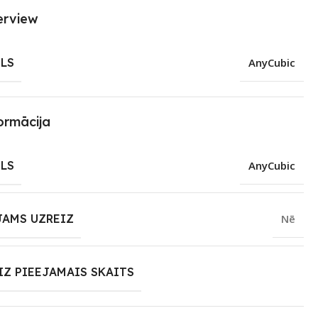
erview
LS
AnyCubic
ormācija
LS
AnyCubic
JAMS UZREIZ
Nē
IZ PIEEJAMAIS SKAITS