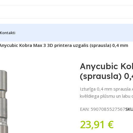
Kontakti
Anycubic Kobra Max 3 3D printera uzgalis (sprausla) 0,4 mm
Anycubic Kob
(sprausla) 0
Izturīga 0,4 mm sprausla 
kvēldiega plūsmu un labu dr
EAN:
5907085527567
SK
23,91
€