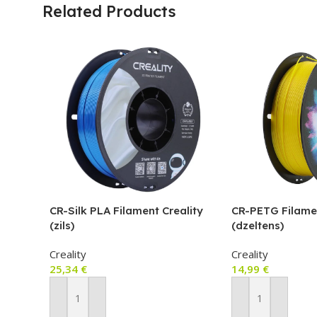
Related Products
CR-Silk PLA Filament Creality
CR-PETG Filamen
(zils)
(dzeltens)
Creality
Creality
25,34
€
14,99
€
Pievienot Grozam
Pievienot Groza