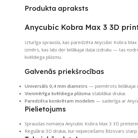
Produkta apraksts
Anycubic Kobra Max 3 3D print
Izturīga sprausla, kas paredzēta Anycubic Kobra Max 3
izmērs, kas labi der lielākajai daļai izdruku — tas nod
kvēldiega plūsmu.
Galvenās priekšrocības
Universāls 0,4 mm diametrs
— piemērots lielākajai d
Vienmērīga kvēldiega plūsma
stabilākai drukai.
Paredzēta konkrētam modelim
— saderīga ar Anyc
Pielietojums
Sprauslas nomaiņa Anycubic Kobra Max 3 3D printeri
Regulārai 3D drukai, kur nepieciešams līdzsvars starp k