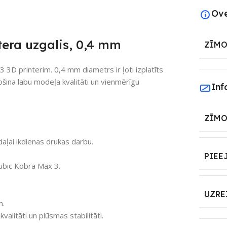
Ov
era uzgalis, 0,4 mm
ZĪMO
 3D printerim. 0,4 mm diametrs ir ļoti izplatīts
rošina labu modeļa kvalitāti un vienmērīgu
Inf
ZĪMO
aļai ikdienas drukas darbu.
PIEE
ubic Kobra Max 3.
UZRE
m.
valitāti un plūsmas stabilitāti.