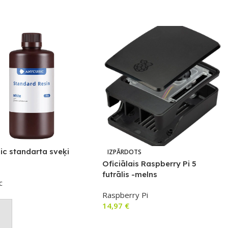
ic standarta sveķi
IZPĀRDOTS
Oficiālais Raspberry Pi 5
futrālis -melns
c
Raspberry Pi
14,97
€
not Grozam
Lasīt Vairāk