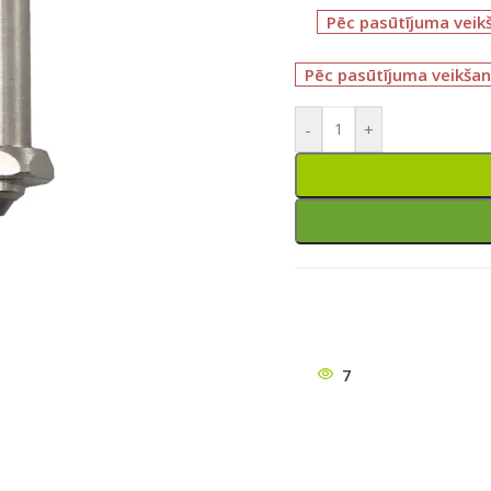
Pēc pasūtījuma veik
Pēc pasūtījuma veikšan
-
+
ātu
7