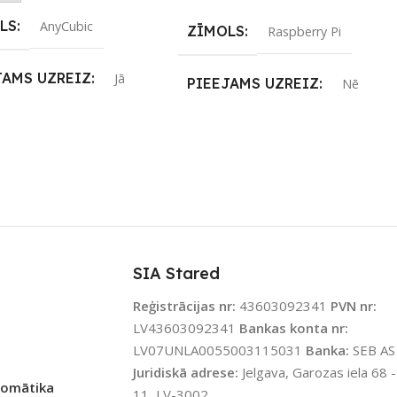
LS
AnyCubic
ZĪMOLS
Raspberry Pi
JAMS UZREIZ
Jā
PIEEJAMS UZREIZ
Nē
IZ PIEEJAMAIS
UZREIZ PIEEJAMAIS
TS
SKAITS
SIA Stared
Reģistrācijas nr:
43603092341
PVN nr:
LV43603092341
Bankas konta nr:
LV07UNLA0055003115031
Banka:
SEB AS
Juridiskā adrese:
Jelgava, Garozas iela 68 -
tomātika
11, LV-3002