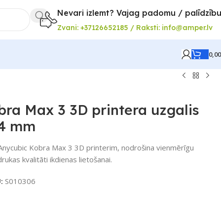
Nevari izlemt? Vajag padomu / palīdzīb
Zvani: +37126652185 / Raksti: info@amper.lv
0,0
ra Max 3 3D printera uzgalis
,4 mm
Anycubic Kobra Max 3 3D printerim, nodrošina vienmērīgu
ukas kvalitāti ikdienas lietošanai.
U:
S010306