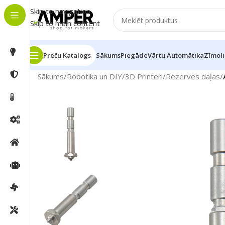
Skip to navigation
Skip to main content
Preču Katalogs
Sākums
Piegāde
Vārtu Automātika
Zīmoli
Sākums
/
Robotika un DIY
/
3D Printeri
/
Rezerves daļas
/