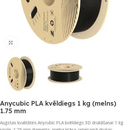
Noklikšķiniet, lai palielinātu
Anycubic PLA kvēldiegs 1 kg (melns)
1.75 mm
Augstas kvalitātes Anycubic PLA kvēldiegs 3D drukāšanai: 1 kg
spole, 1.75 mm diametrs, melna krāsa. Ieteicamā drukas