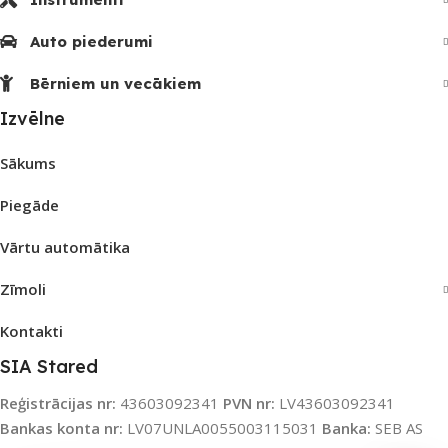
Auto piederumi
Bērniem un vecākiem
Izvēlne
Sākums
Piegāde
Vārtu automātika
Zīmoli
Kontakti
SIA Stared
Reģistrācijas nr:
43603092341
PVN nr:
LV43603092341
Bankas konta nr:
LV07UNLA0055003115031
Banka:
SEB AS