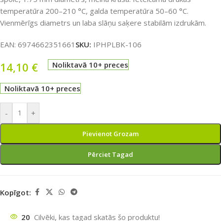
temperatūra 200–210 °C, galda temperatūra 50–60 °C.
Vienmērīgs diametrs un laba slāņu saķere stabilām izdrukām.
EAN:
6974662351661
SKU:
IPHPLBK-106
14,10
€
Noliktavā 10+ preces
Noliktavā 10+ preces
-
+
Pievienot Grozam
Pērciet Tagad
Kopīgot:
20
Cilvēki, kas tagad skatās šo produktu!