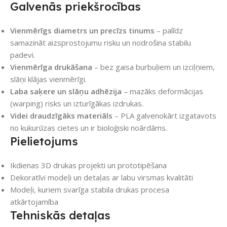
Galvenās priekšrocības
Vienmērīgs diametrs un precīzs tinums
– palīdz
samazināt aizsprostojumu risku un nodrošina stabilu
padevi.
Vienmērīga drukāšana
– bez gaisa burbuļiem un izciļņiem,
slāņi klājas vienmērīgi.
Laba saķere un slāņu adhēzija
– mazāks deformācijas
(warping) risks un izturīgākas izdrukas.
Videi draudzīgāks materiāls
– PLA galvenokārt izgatavots
no kukurūzas cietes un ir bioloģiski noārdāms.
Pielietojums
Ikdienas 3D drukas projekti un prototipēšana
Dekoratīvi modeļi un detaļas ar labu virsmas kvalitāti
Modeļi, kuriem svarīga stabila drukas procesa
atkārtojamība
Tehniskās detaļas