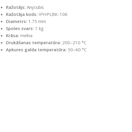
Ražotājs:
Anycubic
Ražotāja kods:
IPHPLBK-106
Diametrs:
1.75 mm
Spoles svars:
1 kg
Krāsa:
melna
Drukāšanas temperatūra:
200–210 °C
Apkures galda temperatūra:
50–60 °C