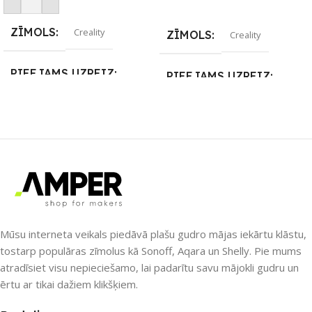
Pievienot Grozam
Lasīt Vairāk
ZĪMOLS
Creality
ZĪMOLS
Creality
PIEEJAMS UZREIZ
PIEEJAMS UZREIZ
Nē
Nē
UZREIZ PIEEJAMAIS
UZREIZ PIEEJAMAIS
SKAITS
SKAITS
Mūsu interneta veikals piedāvā plašu gudro mājas iekārtu klāstu,
tostarp populāras zīmolus kā Sonoff, Aqara un Shelly. Pie mums
atradīsiet visu nepieciešamo, lai padarītu savu mājokli gudru un
ērtu ar tikai dažiem klikšķiem.