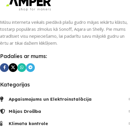
UZREIZ PIEEJAMAIS
SKAITS
UZREIZ PIEEJAMAIS
SKAITS
1
Mūsu interneta veikals piedāvā plašu gudro mājas iekārtu klāstu,
tostarp populāras zīmolus kā Sonoff, Aqara un Shelly. Pie mums
atradīsiet visu nepieciešamo, lai padarītu savu mājokli gudru un
ērtu ar tikai dažiem klikšķiem.
Padalies ar mums:
Kategorijas
Apgaismojums un Elektroinstalācija
Mājas Drošība
Klimata kontrole