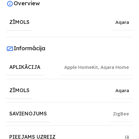
Overview
ZĪMOLS
Aqara
Informācija
APLIKĀCIJA
Apple HomeKit
,
Aqara Home
ZĪMOLS
Aqara
SAVIENOJUMS
ZigBee
PIEEJAMS UZREIZ
Jā