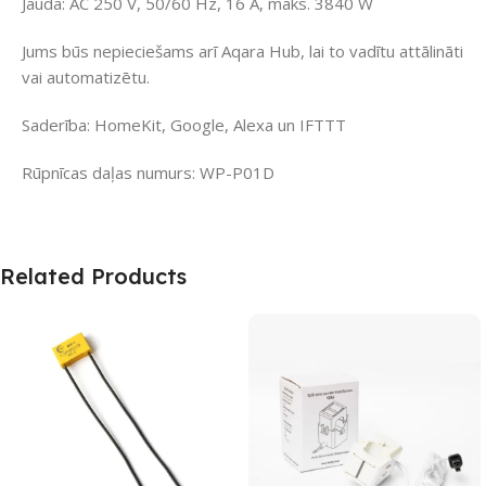
Jauda: AC 250 V, 50/60 Hz, 16 A, maks. 3840 W
Jums būs nepieciešams arī Aqara Hub, lai to vadītu attālināti
vai automatizētu.
Saderība: HomeKit, Google, Alexa un IFTTT
Rūpnīcas daļas numurs: WP-P01D
Related Products