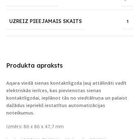
UZREIZ PIEEJAMAIS SKAITS
1
Produkta apraksts
Aqara viedā sienas kontaktligzda ļauj attālināti vadīt
elektriskās ierīces, kas pievienotas sienas
kontaktligzdai, ieplānot tās no viedtālruņa un palaist
dažādus iepriekš iestatītus automatizācijas
noteikumus.
Izmērs: 86 x 86 x 47,7 mm