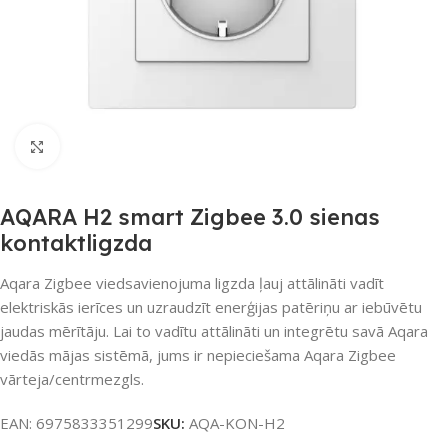
Noklikšķiniet, lai palielinātu
AQARA H2 smart Zigbee 3.0 sienas
kontaktligzda
Aqara Zigbee viedsavienojuma ligzda ļauj attālināti vadīt
elektriskās ierīces un uzraudzīt enerģijas patēriņu ar iebūvētu
jaudas mērītāju. Lai to vadītu attālināti un integrētu savā Aqara
viedās mājas sistēmā, jums ir nepieciešama Aqara Zigbee
vārteja/centrmezgls.
EAN:
6975833351299
SKU:
AQA-KON-H2