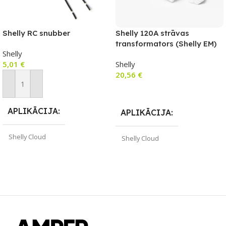
Shelly RC snubber
Shelly 120A strāvas
transformators (Shelly EM)
Shelly
5,01
€
Shelly
20,56
€
Pievienot Grozam
Pievienot Grozam
APLIKĀCIJA
APLIKĀCIJA
Shelly Cloud
Shelly Cloud
ZĪMOLS
Shelly
ZĪMOLS
Shelly
PIEEJAMS UZREIZ
PIEEJAMS UZREIZ
Jā
Nē