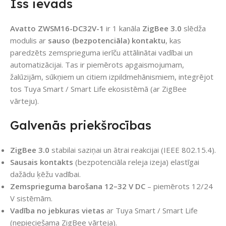
Īss ievads
Avatto ZWSM16-DC32V-1
ir 1 kanāla
ZigBee 3.0
slēdža
modulis ar
sauso (bezpotenciāla) kontaktu
, kas
paredzēts zemsprieguma ierīču attālinātai vadībai un
automatizācijai. Tas ir piemērots apgaismojumam,
žalūzijām, sūkņiem un citiem izpildmehānismiem, integrējot
tos Tuya Smart / Smart Life ekosistēmā (ar ZigBee
vārteju).
Galvenās priekšrocības
ZigBee 3.0
stabilai saziņai un ātrai reakcijai (IEEE 802.15.4).
Sausais kontakts
(bezpotenciāla releja izeja) elastīgai
dažādu ķēžu vadībai.
Zemsprieguma barošana 12–32 V DC
– piemērots 12/24
V sistēmām.
Vadība no jebkuras vietas
ar Tuya Smart / Smart Life
(nepieciešama ZigBee vārteja).