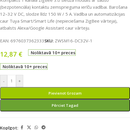
Kompakts 1 kanāla ZigBee 3.0 slēdža modulis ar sauso
(bezpotenciāla) kontaktu zemsprieguma ierīču vadībai. Barošana
12–32 V DC, slodze līdz 150 W / 5 A. Vadība un automatizācijas
caur Tuya Smart/Smart Life (nepieciešama ZigBee vārteja),
atbalsts Alexa/Google Assistant caur vārteju.
EAN:
6976037362333
SKU:
ZWSM16-DC32V-1
12,87
€
Noliktavā 10+ preces
Noliktavā 10+ preces
-
+
Pievienot Grozam
Pērciet Tagad
Kopīgot: