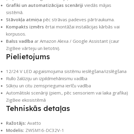
Grafiki un automatizācijas scenāriji
viedās mājas
sistēmā.
Stāvokļa atmiņa
pēc strāvas padeves pārtraukuma.
Kompakts izmērs
ērtai montāžai instalācijas kārbās vai
korpusos.
Balss vadība
ar Amazon Alexa / Google Assistant (caur
ZigBee vārteju un lietotni).
Pielietojums
12/24 V LED apgaismojuma sistēmu ieslēgšana/izslēgšana
Rullo žalūziju un izpildmehānismu vadība
Sūkņu un citu zemsprieguma ierīču vadība
Automātiski scenāriji (piem., pēc sensoriem vai laika grafika)
ZigBee ekosistēmā
Tehniskās detaļas
Ražotājs:
Avatto
Modelis:
ZWSM16-DC32V-1