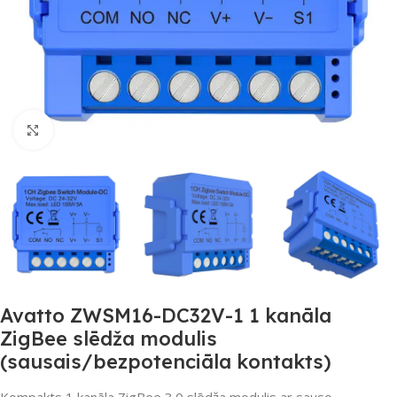
Noklikšķiniet, lai palielinātu
Avatto ZWSM16-DC32V-1 1 kanāla
ZigBee slēdža modulis
(sausais/bezpotenciāla kontakts)