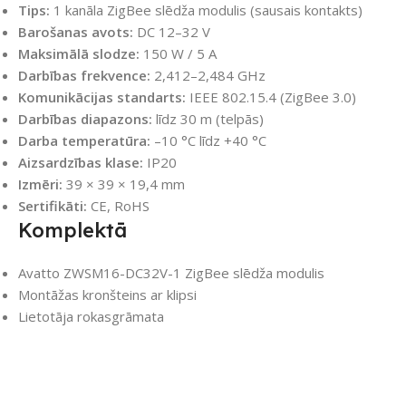
Tips:
1 kanāla ZigBee slēdža modulis (sausais kontakts)
Barošanas avots:
DC 12–32 V
Maksimālā slodze:
150 W / 5 A
Darbības frekvence:
2,412–2,484 GHz
Komunikācijas standarts:
IEEE 802.15.4 (ZigBee 3.0)
Darbības diapazons:
līdz 30 m (telpās)
Darba temperatūra:
–10 °C līdz +40 °C
Aizsardzības klase:
IP20
Izmēri:
39 × 39 × 19,4 mm
Sertifikāti:
CE, RoHS
Komplektā
Avatto ZWSM16-DC32V-1 ZigBee slēdža modulis
Montāžas kronšteins ar klipsi
Lietotāja rokasgrāmata