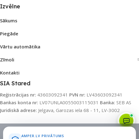
Izvēlne
Sākums
Piegāde
Vārtu automātika
Zīmoli
Kontakti
SIA Stared
Reģistrācijas nr:
43603092341
PVN nr:
LV43603092341
Bankas konta nr:
LV07UNLA0055003115031
Banka:
SEB AS
Juridiskā adrese:
Jelgava, Garozas iela 68 - 11, LV-3002
Sīkdatņu politika
•
Sīkdatņu iestatījumi
•
Privātuma politika
AMPER.LV PRIVĀTUMS