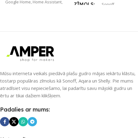
Google Home
,
Home Assistant
,
ZĪMOLS
Sonoff
Shelly Cloud
SAVIENOJUMS
ZĪMOLS
Shelly
RF uztvērējs
,
Wi-Fi
SAVIENOJUMS
PIEEJAMS UZREIZ
Bluetooth
,
Wi-Fi
Nē
Mūsu interneta veikals piedāvā plašu gudro mājas iekārtu klāstu,
PIEEJAMS UZREIZ
Jā
tostarp populāras zīmolus kā Sonoff, Aqara un Shelly. Pie mums
atradīsiet visu nepieciešamo, lai padarītu savu mājokli gudru un
UZREIZ PIEEJAMAIS
UZREIZ PIEEJAMAIS
SKAITS
ērtu ar tikai dažiem klikšķiem.
SKAITS
Padalies ar mums:
1