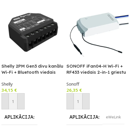
Shelly 2PM Gen3 divu kanālu
SONOFF iFan04-H Wi-Fi +
Wi-Fi + Bluetooth viedais
RF433 viedais 2-in-1 griestu
releja modulis ar rullo slēģu
ventilators + gaismas
Shelly
Sonoff
režīmu
kontrolieris
34,15
€
26,35
€
Pievienot Grozam
Pievienot Grozam
APLIKĀCIJA
APLIKĀCIJA
eWeLink