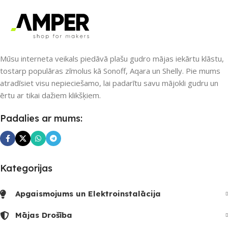
Amazon Alexa
,
Google Home
Amazon Alexa
,
Google Home
PIEEJAMS UZREIZ
PIEEJAMS UZREIZ
Nē
Nē
Mūsu interneta veikals piedāvā plašu gudro mājas iekārtu klāstu,
tostarp populāras zīmolus kā Sonoff, Aqara un Shelly. Pie mums
atradīsiet visu nepieciešamo, lai padarītu savu mājokli gudru un
UZREIZ PIEEJAMAIS
UZREIZ PIEEJAMAIS
ērtu ar tikai dažiem klikšķiem.
SKAITS
SKAITS
Padalies ar mums:
Kategorijas
Apgaismojums un Elektroinstalācija
Mājas Drošība