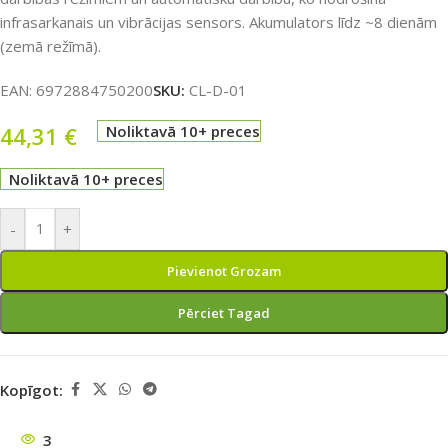
infrasarkanais un vibrācijas sensors. Akumulators līdz ~8 dienām
(zemā režīmā).
EAN:
6972884750200
SKU:
CL-D-01
44,31
€
Noliktavā 10+ preces
Noliktavā 10+ preces
-
+
Pievienot Grozam
Pērciet Tagad
Kopīgot:
3