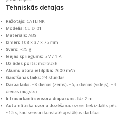
Tehniskās detaļas
Ražotājs:
CATLINK
Modelis:
CL-D-01
Materiāls:
ABS
Izmēri:
108 x 37 x 75 mm
Svars:
~25 g
Ieejas spriegums:
5 V / 1 A
Uzlādes ports:
microUSB
Akumulatora ietilpība:
2600 mAh
Gaidīšanas laiks:
24 stundas
Darba laiks:
~8 dienas (zems), ~5,5 dienas (vidējs), ~4
dienas (augsts)
Infrasarkanā sensora diapazons:
līdz 2 m
Automātiska ozona dozēšana:
ozons tiek izdalīts pēc
~15 s, kad sensori konstatē apstākļus darbībai