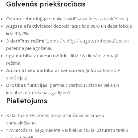
Galvenās priekšrocības
Ozona tehnoloģija
smaku likvidēšanai (nevis maskēšanai).
Augsta efektivitāte:
dezodorācija līdz 98% un dezinfekcija
līdz 99,7%.
3 darbības režīmi
(zems / vidējs / augsts) intensitātes un
patēriņa pielāgošanai.
Ilga darbība ar vienu uzlādi
– līdz ~8 dienām zemajā
režīmā.
Automātiska darbība ar sensoriem
(infrasarkanais +
vibrācijas).
Drošības funkcijas:
pārtrauc darbību uzlādes laikā un
kustības noteikšanas gadījumā.
Pielietojums
Kaķu tualetes zonas gaisa attīrīšanai un smaku
samazināšanai.
Novietošanai kaķu tualetē vai blakus tai, lai uzturētu tīrāku
gaisu mājoklī.