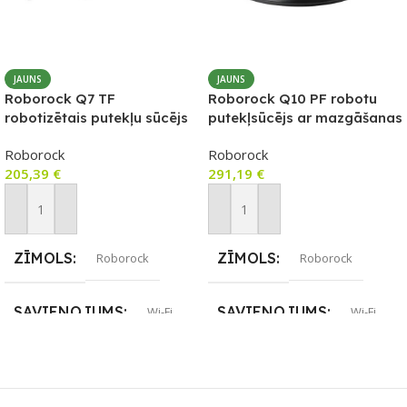
JAUNS
JAUNS
Roborock Q7 TF
Roborock Q10 PF robotu
robotizētais putekļu sūcējs
putekļsūcējs ar mazgāšanas
ar mazgāšanas funkciju,
funkciju, melns
Roborock
Roborock
balts
205,39
€
291,19
€
Pievienot Grozam
Pievienot Grozam
ZĪMOLS
ZĪMOLS
Roborock
Roborock
SAVIENOJUMS
SAVIENOJUMS
Wi-Fi
Wi-Fi
APLIKĀCIJA
APLIKĀCIJA