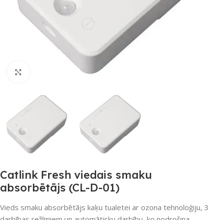
Noklikšķiniet, lai palielinātu
Catlink Fresh viedais smaku
absorbētājs (CL-D-01)
Vieds smaku absorbētājs kaķu tualetei ar ozona tehnoloģiju, 3
darbības režīmiem un automātisku darbību, ko nodrošina