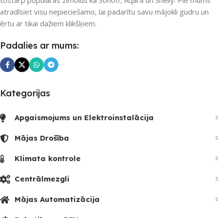
tostarp populāras zīmolus kā Sonoff, Aqara un Shelly. Pie mums
SKAITS
atradīsiet visu nepieciešamo, lai padarītu savu mājokli gudru un
UZREIZ PIEEJAMAIS
SKAITS
ērtu ar tikai dažiem klikšķiem.
Padalies ar mums:
Kategorijas
Apgaismojums un Elektroinstalācija
Mājas Drošība
Klimata kontrole
Centrālmezgli
Mājas Automatizācija