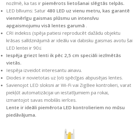
nozīmē, ka tas ir
piemērots lietošanai slēgtās telpās.
LED blīvums: Satur
480 LED uz vienu metru,
kas garantē
vienmērīgu gaismas plūsmu un intensīvu
apgaismojumu visā lentes garumā
.
CRI indekss (spēja patiesi reproducēt dažādu objektu
krāsas salīdzinājumā ar ideālu vai dabisku gaismas avotu šai
LED lentei ir 90≤
Iespēja griezt lenti ik pēc 2,5 cm speciāli iezīmētās
vietās.
Iespēja izveidot interesantu ainavu.
Diodes ir novietotas uz ļoti spēcīgas abpusējas lentes.
Savienojot LED sloksni ar Wi-Fi vai ZigBee kontrolieri, varat
piekļūt automatizācijai un iestatījumiem pa rokai,
izmantojot savas mobilās ierīces.
Lente ir ideāli piemērota LED kontrolieriem no mūsu
piedāvājuma.