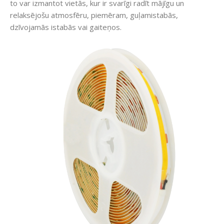
to var izmantot vietās, kur ir svarīgi radīt mājīgu un
relaksējošu atmosfēru, piemēram, guļamistabās,
dzīvojamās istabās vai gaiteņos.