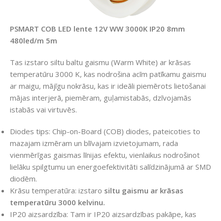
PSMART COB LED lente 12V WW 3000K IP20 8mm
480led/m 5m
Tas izstaro siltu baltu gaismu (Warm White) ar krāsas
temperatūru 3000 K, kas nodrošina acīm patīkamu gaismu
ar maigu, mājīgu nokrāsu, kas ir ideāli piemērots lietošanai
mājas interjerā, piemēram, guļamistabās, dzīvojamās
istabās vai virtuvēs.
Diodes tips: Chip-on-Board (COB) diodes, pateicoties to
mazajam izmēram un blīvajam izvietojumam, rada
vienmērīgas gaismas līnijas efektu, vienlaikus nodrošinot
lielāku spilgtumu un energoefektivitāti salīdzinājumā ar SMD
diodēm.
Krāsu temperatūra: izstaro
siltu gaismu ar krāsas
temperatūru 3000 kelvinu.
IP20 aizsardzība: Tam ir IP20 aizsardzības pakāpe, kas