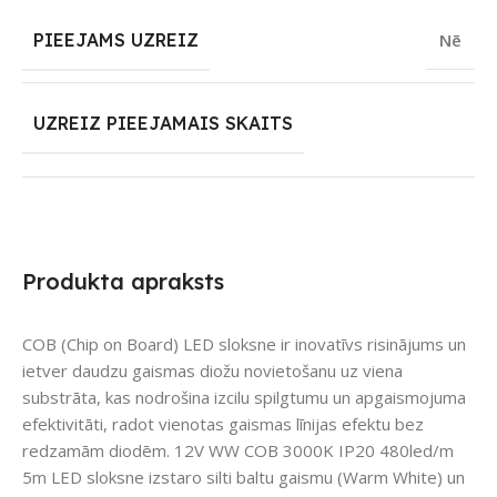
PIEEJAMS UZREIZ
Nē
UZREIZ PIEEJAMAIS SKAITS
Produkta apraksts
COB (Chip on Board) LED sloksne ir inovatīvs risinājums un
ietver daudzu gaismas diožu novietošanu uz viena
substrāta, kas nodrošina izcilu spilgtumu un apgaismojuma
efektivitāti, radot vienotas gaismas līnijas efektu bez
redzamām diodēm. 12V WW COB 3000K IP20 480led/m
5m LED sloksne izstaro silti baltu gaismu (Warm White) un