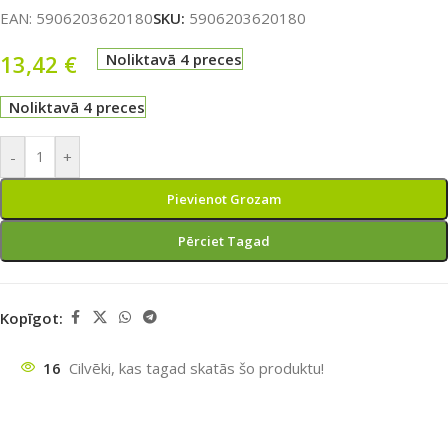
EAN:
5906203620180
SKU:
5906203620180
13,42
€
Noliktavā 4 preces
Noliktavā 4 preces
-
+
Pievienot Grozam
Pērciet Tagad
Kopīgot:
16
Cilvēki, kas tagad skatās šo produktu!