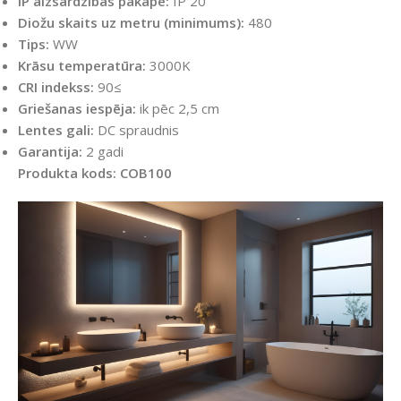
IP aizsardzības pakāpe:
IP 20
Diožu skaits uz metru (minimums):
480
Tips:
WW
Krāsu temperatūra:
3000K
CRI indekss:
90≤
Griešanas iespēja:
ik pēc 2,5 cm
Lentes gali:
DC spraudnis
Garantija:
2 gadi
Produkta kods: COB100