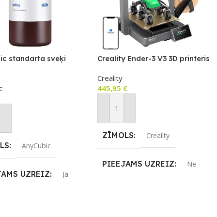
ic standarta sveķi
Creality Ender-3 V3 3D printeris
Creality
c
445,95
€
Pievienot Grozam
not Grozam
ZĪMOLS
Creality
LS
AnyCubic
PIEEJAMS UZREIZ
Nē
JAMS UZREIZ
Jā
UZREIZ PIEEJAMAIS
IZ PIEEJAMAIS
SKAITS
TS