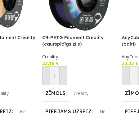
lament Creality
CR-PETG Filament Creality
AnyCub
(caurspīdīgs zils)
(balti)
Creality
AnyCubi
23,18
€
20,33
€
m
Pievienot Grozam
Pievie
ZĪMOLS
ZĪMO
ality
Creality
REIZ
PIEEJAMS UZREIZ
PIEE
Nē
Nē
JAMAIS
UZREIZ PIEEJAMAIS
UZRE
SKAITS
SKAI