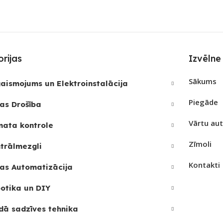
3
rijas
Izvēlne
Sākums
aismojums un Elektroinstalācija
Piegāde
as Drošība
Vārtu au
mata kontrole
Zīmoli
trālmezgli
Kontakti
as Automatizācija
otika un DIY
dā sadzīves tehnika