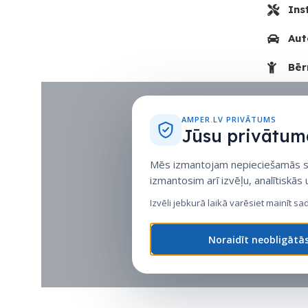
Ins
Aut
Bēr
AMPER.LV PRIVĀTUMS
Jūsu privātuma
Mēs izmantojam nepieciešamās sīk
izmantosim arī izvēļu, analītiskās
Izvēli jebkurā laikā varēsiet mainīt sa
Noraidīt neobligātā