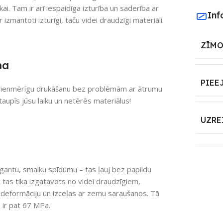
ai. Tam ir arī iespaidīga izturība un saderība ar
Inf
r izmantoti izturīgi, taču videi draudzīgi materiāli.
ZĪMO
na
PIEE
 vienmērīgu drukāšanu bez problēmām ar ātrumu
etaupīs jūsu laiku un netērēs materiālus!
UZRE
legantu, smalku spīdumu – tas ļauj bez papildu
 tas tika izgatavots no videi draudzīgiem,
t deformāciju un izceļas ar zemu saraušanos. Tā
a ir pat 67 MPa.