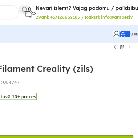
Nevari izlemt? Vajag padomu / palīdzīb
Zvani: +37126652185 / Raksti: info@amper.lv
0,0
ilament Creality (zils)
U:
064747
ktavā 10+ preces