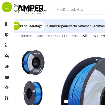
Skip to navigation
Skip to main content
Preču Katalogs
Sākums
Piegāde
Vārtu Automātika
Zīmoli
Sākums
/
Robotika un DIY
/
3D Printeri
/
CR-Silk PLA Filam