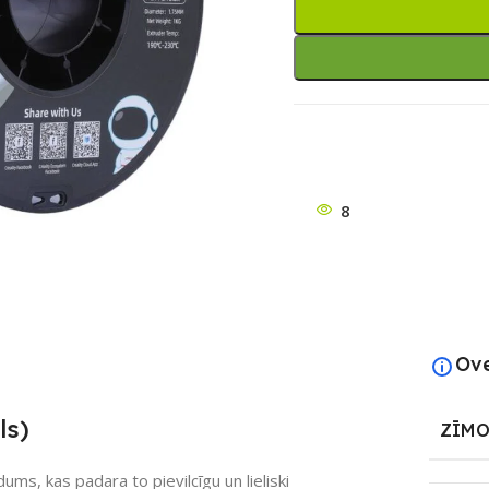
ātu
8
Ov
ls)
ZĪMO
ums, kas padara to pievilcīgu un lieliski