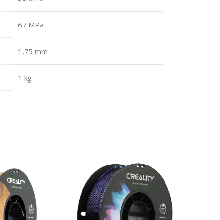
67 MPa
1,75 mm
1 kg