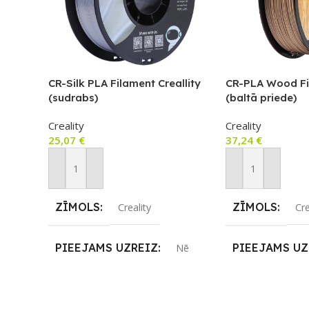
CR-Silk PLA Filament Creallity
CR-PLA Wood Fi
(sudrabs)
(baltā priede)
Creality
Creality
25,07
€
37,24
€
Pievienot Grozam
Pievienot Groza
ZĪMOLS
ZĪMOLS
Creality
Cre
PIEEJAMS UZREIZ
PIEEJAMS UZ
Nē
UZREIZ PIEEJAMAIS
UZREIZ PIEE
SKAITS
SKAITS