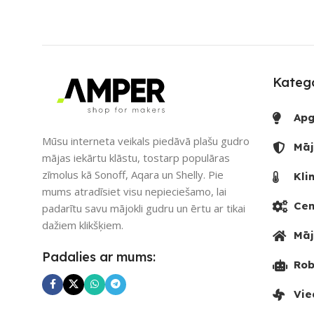
Katego
Apg
Mūsu interneta veikals piedāvā plašu gudro
Māj
mājas iekārtu klāstu, tostarp populāras
zīmolus kā Sonoff, Aqara un Shelly. Pie
Kli
mums atradīsiet visu nepieciešamo, lai
Cen
padarītu savu mājokli gudru un ērtu ar tikai
dažiem klikšķiem.
Māj
Padalies ar mums:
Rob
Vie