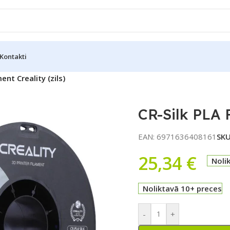
Kontakti
ent Creality (zils)
CR-Silk PLA F
EAN:
6971636408161
SK
25,34
€
Noli
Noliktavā 10+ preces
-
+