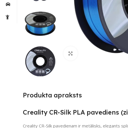
Noklikšķiniet, lai palielin
Produkta apraksts
Creality CR-Silk PLA pavediens (zi
Creality CR-Silk pavedienam ir metālisks, elegants spīd