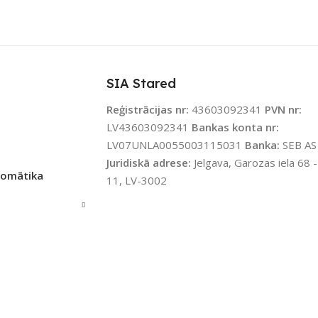
SIA Stared
Reģistrācijas nr:
43603092341
PVN nr:
LV43603092341
Bankas konta nr:
LV07UNLA0055003115031
Banka:
SEB AS
Juridiskā adrese:
Jelgava, Garozas iela 68 -
tomātika
11, LV-3002