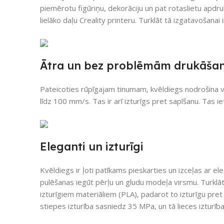
piemērotu figūriņu, dekorāciju un pat rotaslietu apdruk
lielāko daļu Creality printeru. Turklāt tā izgatavošanai i
Ātra un bez problēmām drukāša
Pateicoties rūpīgajam tinumam, kvēldiegs nodrošina
līdz 100 mm/s. Tas ir arī izturīgs pret sapīšanu. Tas i
Eleganti un izturīgi
Kvēldiegs ir ļoti patīkams pieskarties un izceļas ar e
pulēšanas iegūt pērļu un gludu modeļa virsmu. Turklāt
izturīgiem materiāliem (PLA), padarot to izturīgu pre
stiepes izturība sasniedz 35 MPa, un tā lieces izturīb