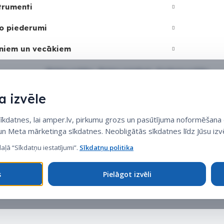
trumenti
o piederumi
niem un vecākiem
Sīkdatņu politika
•
Sīkdatņu iestatījumi
•
Privātuma politika
 izvēle
datnes, lai amper.lv, pirkumu grozs un pasūtījuma noformēšana d
 un Meta mārketinga sīkdatnes. Neobligātās sīkdatnes līdz Jūsu izvē
daļā “Sīkdatņu iestatījumi”.
Sīkdatņu politika
s
Pielāgot izvēli