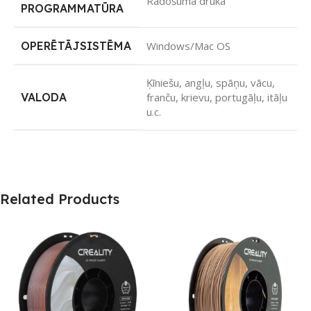
Radošuma druka
PROGRAMMATŪRA
OPERĒTĀJSISTĒMA
Windows/Mac OS
Ķīniešu, angļu, spāņu, vācu,
VALODA
franču, krievu, portugāļu, itāļu
u.c.
Related Products