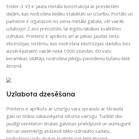
Ender-3 V3 ir jauna metāla konstrukcija ar preslietām
daļām, kas nodrošina lielāku stabilitāti un izturību. Portāls un
pamatne ir izgatavoti no viena metāla gabala, vēl vairāk
uzlabojot Z ass precizitāti, lai iegūtu labākas kvalitātes
izdrukas. Printeris ir aprīkots arī ar pilnas jaudas tiešo
ekstrūzijas sistēmu, kas nodrošina ekstrūzijas darbību bez
aizsērējumiem vairāk nekā 1000 stundas. 60 vatu
keramikas sildītājs nodrošina pilnīgu pavedienu kušanu lielā
ātrumā.
Uzlabota dzesēšana
Printeris ir aprīkots ar izturīgu vara sprauslu ar tērauda
galu un titāna sakausējuma siltuma vairogu. Turklāt divi
jaudīgi ventilatori drukas galviņas priekšpusē un aizmugurē
ātri un vienmērīgi atdzesē tikko izdrukāto sadaļu,
nodrošinot izcilu drukas kvalitāti pat lielā ātrumā.