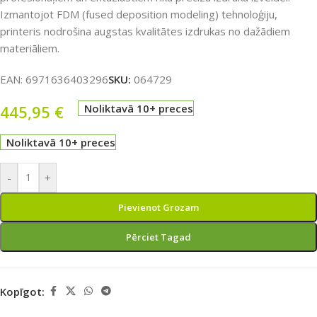
Izmantojot FDM (fused deposition modeling) tehnoloģiju,
printeris nodrošina augstas kvalitātes izdrukas no dažādiem
materiāliem.
EAN:
6971636403296
SKU:
064729
445,95
€
Noliktavā 10+ preces
Noliktavā 10+ preces
-
+
Pievienot Grozam
Pērciet Tagad
Kopīgot: