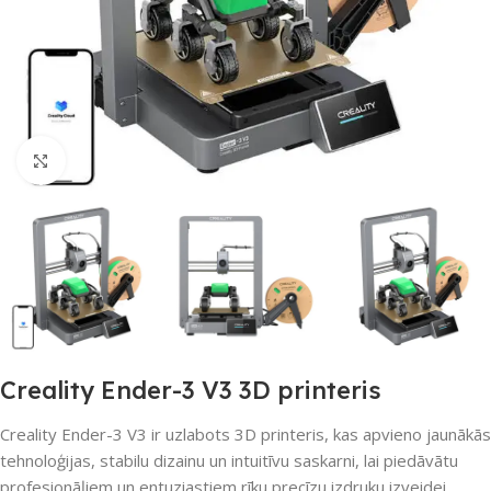
Noklikšķiniet, lai palielinātu
Creality Ender-3 V3 3D printeris
Creality Ender-3 V3 ir uzlabots 3D printeris, kas apvieno jaunākās
tehnoloģijas, stabilu dizainu un intuitīvu saskarni, lai piedāvātu
profesionāļiem un entuziastiem rīku precīzu izdruku izveidei.