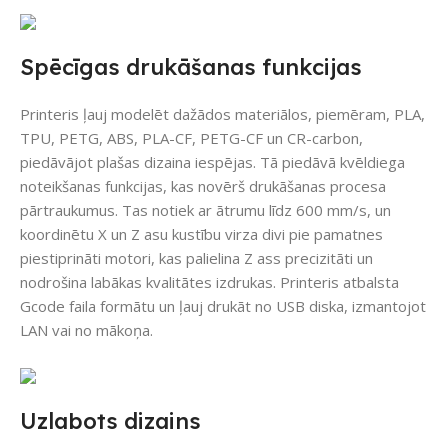
Spēcīgas drukāšanas funkcijas
Printeris ļauj modelēt dažādos materiālos, piemēram, PLA,
TPU, PETG, ABS, PLA-CF, PETG-CF un CR-carbon,
piedāvājot plašas dizaina iespējas. Tā piedāvā kvēldiega
noteikšanas funkcijas, kas novērš drukāšanas procesa
pārtraukumus. Tas notiek ar ātrumu līdz 600 mm/s, un
koordinētu X un Z asu kustību virza divi pie pamatnes
piestiprināti motori, kas palielina Z ass precizitāti un
nodrošina labākas kvalitātes izdrukas. Printeris atbalsta
Gcode faila formātu un ļauj drukāt no USB diska, izmantojot
LAN vai no mākoņa.
Uzlabots dizains