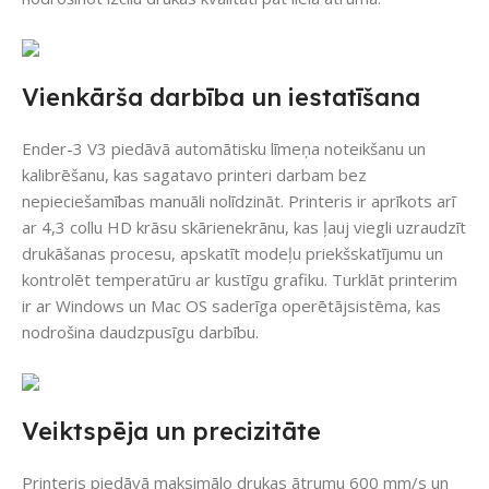
Vienkārša darbība un iestatīšana
Ender-3 V3 piedāvā automātisku līmeņa noteikšanu un
kalibrēšanu, kas sagatavo printeri darbam bez
nepieciešamības manuāli nolīdzināt. Printeris ir aprīkots arī
ar 4,3 collu HD krāsu skārienekrānu, kas ļauj viegli uzraudzīt
drukāšanas procesu, apskatīt modeļu priekšskatījumu un
kontrolēt temperatūru ar kustīgu grafiku. Turklāt printerim
ir ar Windows un Mac OS saderīga operētājsistēma, kas
nodrošina daudzpusīgu darbību.
Veiktspēja un precizitāte
Printeris piedāvā maksimālo drukas ātrumu 600 mm/s un