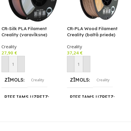
CR-Silk PLA Filament
CR-PLA Wood Filament
Creality (varavīksne)
Creality (baltā priede)
Creality
Creality
27,90
€
37,24
€
Pievienot Grozam
Pievienot Grozam
ZĪMOLS
ZĪMOLS
Creality
Creality
PIEEJAMS UZREIZ
PIEEJAMS UZREIZ
Nē
Nē
UZREIZ PIEEJAMAIS
UZREIZ PIEEJAMAIS