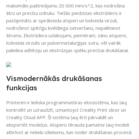
maksimālo paātrinājumu 20 000 mm/s^2, kas nodrošina
ātru un precīzu izdruku. Tiešās piedziņas ekstrūderis ir
pastiprināts ar spirālveida atsperi un lodveida virzuli,
nodrošinot spēcīgu kvēldiega satveršanu, nepalēninot
ātrumu. Ekstrūdera uzlabojumi, piemēram, sānu atspere,
lodveida virzulis un pulvermetalurģijas svira, vēl vairāk
palielina adhēziju un ekstrūzijas spēku precīzai drukāšanai.
Vismodernākās drukāšanas
funkcijas
Printerim ir lieliska programmatūras ekosistēma, kas ļauj
kontrolēt un uzraudzīt, izmantojot Creality Print slicer un
Creality Cloud APP. Šī sistēma ļauj ērti pārvaldīt un
eksportēt modeļus. Atsperu tērauda pamatne ļauj modeli
atbrīvot ar nelielu izliekumu, kas noder drukāšanas procesā.