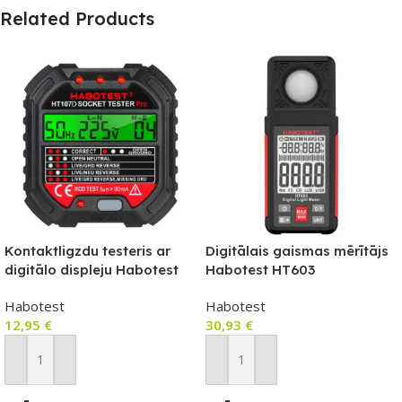
Related Products
Kontaktligzdu testeris ar
Digitālais gaismas mērītājs
digitālo displeju Habotest
Habotest HT603
HT107D
Habotest
Habotest
12,95
€
30,93
€
Pievienot Grozam
Pievienot Grozam