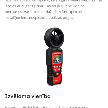
izceļas ar augstu jutību. Tas arī ļauj veikt vidējos
mērījumus. Varat piekļūt dažādām funkcijām un
iestatījumiem, nospiežot noteiktas pogas.
Izvēlama vienība
Habotest atbilst lietotāju vajadzībām visā pasaulē.