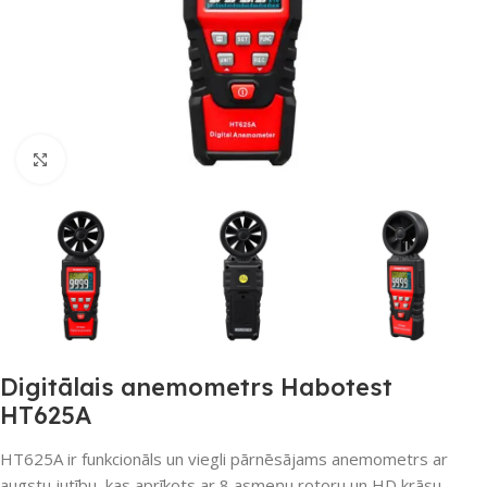
Noklikšķiniet, lai palielinātu
Digitālais anemometrs Habotest
HT625A
HT625A ir funkcionāls un viegli pārnēsājams anemometrs ar
augstu jutību, kas aprīkots ar 8 asmeņu rotoru un HD krāsu