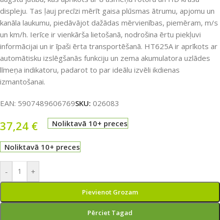
displeju. Tas ļauj precīzi mērīt gaisa plūsmas ātrumu, apjomu un
kanāla laukumu, piedāvājot dažādas mērvienības, piemēram, m/s
un km/h. Ierīce ir vienkārša lietošanā, nodrošina ērtu piekļuvi
informācijai un ir īpaši ērta transportēšanā. HT625A ir aprīkots ar
automātisku izslēgšanās funkciju un zema akumulatora uzlādes
līmeņa indikatoru, padarot to par ideālu izvēli ikdienas
izmantošanai.
EAN:
5907489606769
SKU:
026083
37,24
€
Noliktavā 10+ preces
Noliktavā 10+ preces
-
+
Pievienot Grozam
Pērciet Tagad