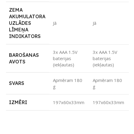
ZEMA
AKUMULATORA
UZLĀDES
Jā
Jā
LĪMEŅA
INDIKATORS
3x AAA 1.5V
3x AAA 1.5V
BAROŠANAS
baterijas
baterijas
AVOTS
(iekļautas)
(iekļautas)
Apmēram 180
Apmēram 180
SVARS
g
g
IZMĒRI
197x60x33mm
197x60x33mm