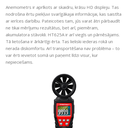
Anemometrs ir aprīkots ar skaidru, krāsu HD displeju. Tas
nodrošina ērtu piekļuvi svarīgākajai informācijai, kas saistīta
ar ierīces darbību. Pateicoties tam, jūs varat ātri pārbaudīt
ne tikai mērījumu rezultātus, bet arī, piemēram,
akumulatora stāvokli. HT625A ir arī viegls un pārnēsājams.
Tā lietošana ir ārkārtīgi ērta. Tas lieliski iederas rokā un
nerada diskomfortu. Arī transportēšana nav problēma – to
var ērti ievietot somā un paņemt līdzi visur, kur
nepieciešams.