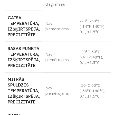
diagrammu
GAISA
-20°C-60°C
TEMPERATŪRA,
Nav
(-14°F-140°F),
piemērojams
IZŠĶIRTSPĒJA,
0,1, ±1,5°C
PRECIZITĀTE
RASAS PUNKTA
-20°C-60°C
TEMPERATŪRA,
Nav
(-4°F-140°F),
piemērojams
IZŠĶIRTSPĒJA,
0,1, ±1,5°C
PRECIZITĀTE
MITRĀS
SPULDZES
-50°C-60°C
Nav
TEMPERATŪRA,
(-58°F-140°F),
piemērojams
0,1, ±1,5°C
IZŠĶIRTSPĒJA,
PRECIZITĀTE