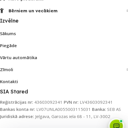
Bērniem un vecākiem
Izvēlne
Sākums
Piegāde
Vārtu automātika
Zīmoli
Kontakti
SIA Stared
Reģistrācijas nr:
43603092341
PVN nr:
LV43603092341
Bankas konta nr:
LV07UNLA0055003115031
Banka:
SEB AS
Juridiskā adrese:
Jelgava, Garozas iela 68 - 11, LV-3002