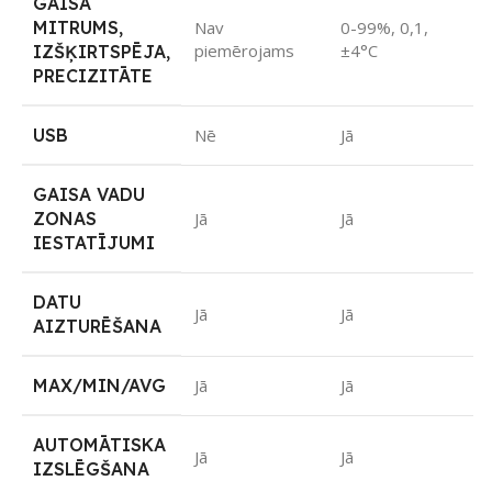
GAISA
MITRUMS,
Nav
0-99%, 0,1,
piemērojams
±4°C
IZŠĶIRTSPĒJA,
PRECIZITĀTE
USB
Nē
Jā
GAISA VADU
ZONAS
Jā
Jā
IESTATĪJUMI
DATU
Jā
Jā
AIZTURĒŠANA
MAX/MIN/AVG
Jā
Jā
AUTOMĀTISKA
Jā
Jā
IZSLĒGŠANA