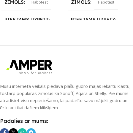
ZĪMOLS
ZĪMOLS
Habotest
Habotest
PIEEJAMS UZREIZ
PIEEJAMS UZREIZ
Nē
Nē
UZREIZ PIEEJAMAIS
UZREIZ PIEEJAMAIS
SKAITS
SKAITS
Mūsu interneta veikals piedāvā plašu gudro mājas iekārtu klāstu,
tostarp populāras zīmolus kā Sonoff, Aqara un Shelly. Pie mums
atradīsiet visu nepieciešamo, lai padarītu savu mājokli gudru un
ērtu ar tikai dažiem klikšķiem.
Padalies ar mums: