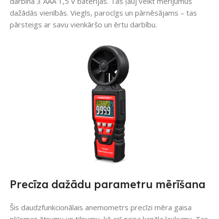
darbina 3 AAA 1,5 V baterijas. Tas ļauj veikt mērījumus
dažādās vienībās. Viegls, parocīgs un pārnēsājams – tas
pārsteigs ar savu vienkāršo un ērtu darbību.
Precīza dažādu parametru mērīšana
Šis daudzfunkcionālais anemometrs precīzi mēra gaisa
plūsmas ātrumu un tilpumu, kā arī gaisa kanāla laukumu. Tas