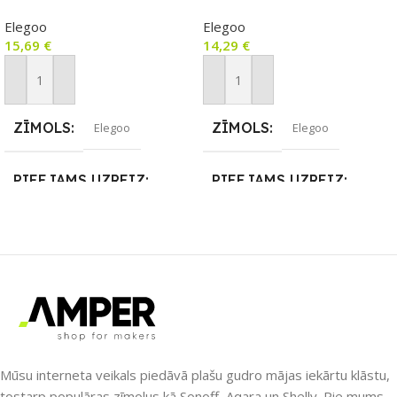
Elegoo
Elegoo
15,69
€
14,29
€
Pievienot Grozam
Pievienot Grozam
ZĪMOLS
ZĪMOLS
Elegoo
Elegoo
PIEEJAMS UZREIZ
PIEEJAMS UZREIZ
Nē
Nē
UZREIZ PIEEJAMAIS
UZREIZ PIEEJAMAIS
SKAITS
SKAITS
Mūsu interneta veikals piedāvā plašu gudro mājas iekārtu klāstu,
tostarp populāras zīmolus kā Sonoff, Aqara un Shelly. Pie mums