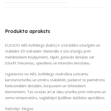
Produkta apraksts
ELEGOO ABS kvēldiegs (balts) ir izstrādāts izturīgām un
stabilām 3D izdrukām. Materiāls ir ļoti izturīgs pret
mehāniskiem bojājumiem, tāpēc gatavās detaļas var
izturēt triecienus, spiedienu un intensīvu lietošanu.
Izgatavots no ABS, kvēldiegs nodrošina uzticamu
karstumizturību un izmēru stabilitāti, padarot to piemērotu
funkcionālām detaļām, korpusiem un tehniskiem
elementiem. Tas izceļas arī ar labu izturību pret mitrumu un
zemu temperatūru, saglabājot īpašības dažādos apstākļos.
Ražotājs: Elegoo