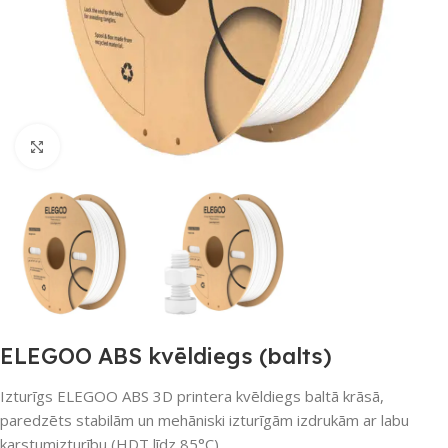
Noklikšķiniet, lai palielinātu
ELEGOO ABS kvēldiegs (balts)
Izturīgs ELEGOO ABS 3D printera kvēldiegs baltā krāsā,
paredzēts stabilām un mehāniski izturīgām izdrukām ar labu
karstumizturību (HDT līdz 85°C).