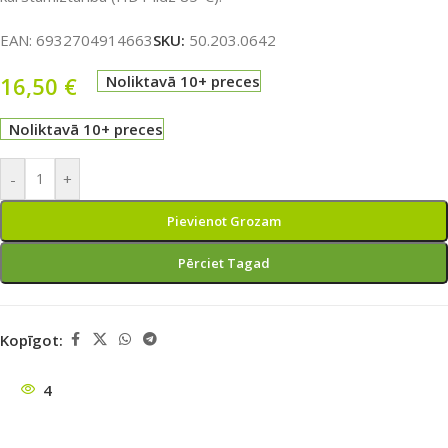
EAN:
6932704914663
SKU:
50.203.0642
16,50
€
Noliktavā 10+ preces
Noliktavā 10+ preces
-
+
Pievienot Grozam
Pērciet Tagad
Kopīgot:
4