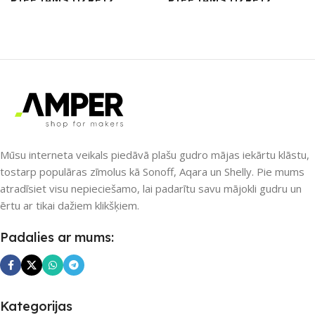
PIEEJAMS UZREIZ
PIEEJAMS UZREIZ
Nē
Nē
UZREIZ PIEEJAMAIS
UZREIZ PIEEJAMAIS
SKAITS
SKAITS
Mūsu interneta veikals piedāvā plašu gudro mājas iekārtu klāstu,
tostarp populāras zīmolus kā Sonoff, Aqara un Shelly. Pie mums
atradīsiet visu nepieciešamo, lai padarītu savu mājokli gudru un
ērtu ar tikai dažiem klikšķiem.
Padalies ar mums:
Kategorijas