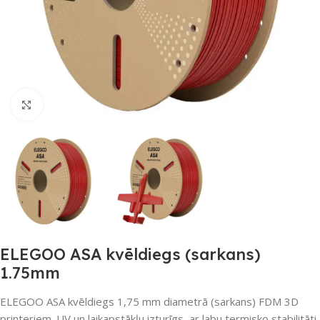
Noklikšķiniet, lai palielinātu
ELEGOO ASA kvēldiegs (sarkans)
1.75mm
ELEGOO ASA kvēldiegs 1,75 mm diametrā (sarkans) FDM 3D
printeriem. UV un laikapstākļu izturīgs, ar labu termisko stabilitāti