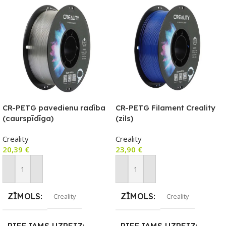
CR-PETG pavedienu radība
CR-PETG Filament Creality
(caurspīdīga)
(zils)
Creality
Creality
20,39
€
23,90
€
Pievienot Grozam
Pievienot Grozam
ZĪMOLS
ZĪMOLS
Creality
Creality