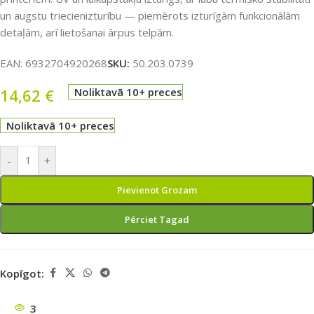
un augstu triecienizturību — piemērots izturīgām funkcionālām
detaļām, arī lietošanai ārpus telpām.
EAN:
6932704920268
SKU:
50.203.0739
14,62
€
Noliktavā 10+ preces
Noliktavā 10+ preces
-
+
Pievienot Grozam
Pērciet Tagad
Kopīgot:
3