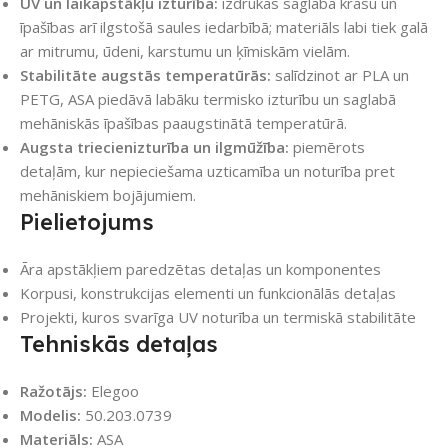
UV un laikapstākļu izturība:
izdrukas saglabā krāsu un
īpašības arī ilgstošā saules iedarbībā; materiāls labi tiek galā
ar mitrumu, ūdeni, karstumu un ķīmiskām vielām.
Stabilitāte augstās temperatūrās:
salīdzinot ar PLA un
PETG, ASA piedāvā labāku termisko izturību un saglabā
mehāniskās īpašības paaugstinātā temperatūrā.
Augsta triecienizturība un ilgmūžība:
piemērots
detaļām, kur nepieciešama uzticamība un noturība pret
mehāniskiem bojājumiem.
Pielietojums
Āra apstākļiem paredzētas detaļas un komponentes
Korpusi, konstrukcijas elementi un funkcionālās detaļas
Projekti, kuros svarīga UV noturība un termiskā stabilitāte
Tehniskās detaļas
Ražotājs:
Elegoo
Modelis:
50.203.0739
Materiāls:
ASA