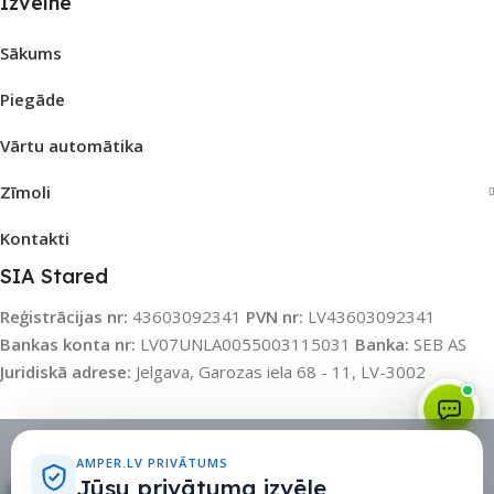
Izvēlne
Sākums
Piegāde
Vārtu automātika
Zīmoli
Kontakti
SIA Stared
Reģistrācijas nr:
43603092341
PVN nr:
LV43603092341
Bankas konta nr:
LV07UNLA0055003115031
Banka:
SEB AS
Juridiskā adrese:
Jelgava, Garozas iela 68 - 11, LV-3002
Sīkdatņu politika
•
Sīkdatņu iestatījumi
•
Privātuma politika
AMPER.LV PRIVĀTUMS
Jūsu privātuma izvēle