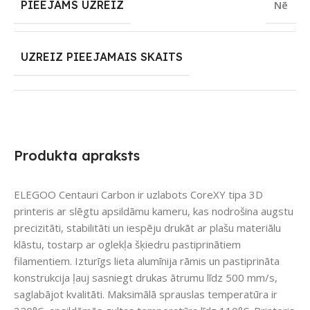
PIEEJAMS UZREIZ
Nē
UZREIZ PIEEJAMAIS SKAITS
Produkta apraksts
ELEGOO Centauri Carbon ir uzlabots CoreXY tipa 3D
printeris ar slēgtu apsildāmu kameru, kas nodrošina augstu
precizitāti, stabilitāti un iespēju drukāt ar plašu materiālu
klāstu, tostarp ar oglekļa šķiedru pastiprinātiem
filamentiem. Izturīgs lieta alumīnija rāmis un pastiprināta
konstrukcija ļauj sasniegt drukas ātrumu līdz 500 mm/s,
saglabājot kvalitāti. Maksimālā sprauslas temperatūra ir