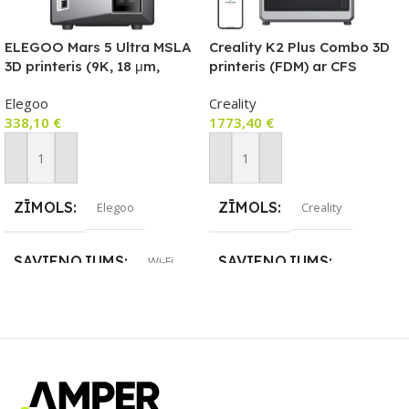
ELEGOO Mars 5 Ultra MSLA
Creality K2 Plus Combo 3D
3D printeris (9K, 18 μm,
printeris (FDM) ar CFS
Wi‑Fi, AI kamera)
daudzkrāsu sistēmu
Elegoo
Creality
338,10
€
1773,40
€
Pievienot Grozam
Pievienot Grozam
ZĪMOLS
ZĪMOLS
Elegoo
Creality
SAVIENOJUMS
SAVIENOJUMS
Wi-Fi
Ethernet / LAN
,
Wi-Fi
PIEEJAMS UZREIZ
PIEEJAMS UZREIZ
Nē
Nē