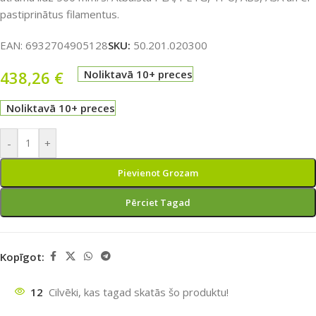
pastiprinātus filamentus.
EAN:
6932704905128
SKU:
50.201.020300
438,26
€
Noliktavā 10+ preces
Noliktavā 10+ preces
-
+
Pievienot Grozam
Pērciet Tagad
Kopīgot:
12
Cilvēki, kas tagad skatās šo produktu!