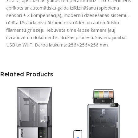
320°C, apsildāmās gultas temperatūra līdz 110°C. Printeris
aprīkots ar automātisku galda izlīdzināšanu (spiediena
sensori + Z kompensācija), modernu dzesēšanas sistēmu,
rūdīta tērauda divu ātrumu ekstrūderi un automātisku
filamentu griezēju. Iebūvēta time-lapse kamera ļauj
uzraudzīt un dokumentēt drukas procesu. Savienojamība:
USB un Wi‑Fi. Darba laukums: 256×256×256 mm.
Related Products