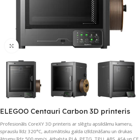
Noklikšķiniet, lai palielinātu
ELEGOO Centauri Carbon 3D printeris
Profesionāls CoreXY 3D printeris ar slēgtu apsildāmu kameru,
sprauslu līdz 320°C, automātisku galda izlīdzināšanu un drukas
ātrumu līdz 500 mm/s. Atbalsta PLA, PETG, TPU, ABS, ASA un CF