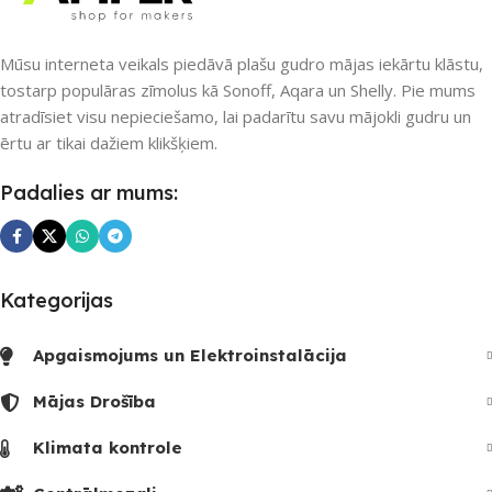
UZREIZ PIEEJAMAIS
SKAITS
UZREIZ PIEEJAMAIS
Mūsu interneta veikals piedāvā plašu gudro mājas iekārtu klāstu,
SKAITS
tostarp populāras zīmolus kā Sonoff, Aqara un Shelly. Pie mums
atradīsiet visu nepieciešamo, lai padarītu savu mājokli gudru un
ērtu ar tikai dažiem klikšķiem.
Padalies ar mums:
Kategorijas
Apgaismojums un Elektroinstalācija
Mājas Drošība
Klimata kontrole