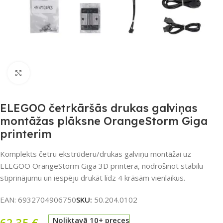
Noklikšķiniet, lai palielinātu
ELEGOO četrkāršās drukas galviņas
montāžas plāksne OrangeStorm Giga
printerim
Komplekts četru ekstrūderu/drukas galviņu montāžai uz
ELEGOO OrangeStorm Giga 3D printera, nodrošinot stabilu
stiprinājumu un iespēju drukāt līdz 4 krāsām vienlaikus.
EAN:
6932704906750
SKU:
50.204.0102
62,35
€
Noliktavā 10+ preces