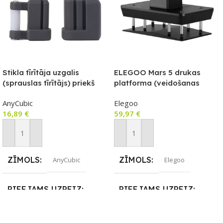
Stikla tīrītāja uzgalis
ELEGOO Mars 5 drukas
(sprauslas tīrītājs) priekš
platforma (veidošanas
Anycubic Kobra S1/S1
plāksne) 1 gab.
AnyCubic
Elegoo
Combo
16,89
€
59,97
€
Pievienot Grozam
Pievienot Grozam
ZĪMOLS
ZĪMOLS
AnyCubic
Elegoo
PIEEJAMS UZREIZ
PIEEJAMS UZREIZ
Nē
Nē