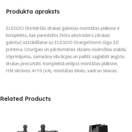
Produkta apraksts
ELEGOO četrkāršās drukas galviņas montāžas plāksne ir
komplekts, kas paredzēts četru ekstrūderu (drukas
galviņu) uzstādīšanai uz ELEGOO OrangeStorm Giga 3D
printera. Izturīgais un pārdomātais dizains nodrošina stabilu
stiprinājumu, samazina vibrācijas un palīdz saglabāt augstu
drukas precizitāti. Komplektā ietilpst montāžas plāksne,
HM skrūves 4×10 (x4), montāžas bloks, vadi un skavas.
Related Products