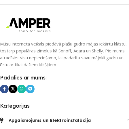
UZREIZ PIEEJAMAIS
UZREIZ PIEEJAMAIS
SKAITS
SKAITS
Mūsu interneta veikals piedāvā plašu gudro mājas iekārtu klāstu,
tostarp populāras zīmolus kā Sonoff, Aqara un Shelly. Pie mums
atradīsiet visu nepieciešamo, lai padarītu savu mājokli gudru un
ērtu ar tikai dažiem klikšķiem.
Padalies ar mums:
Kategorijas
Apgaismojums un Elektroinstalācija