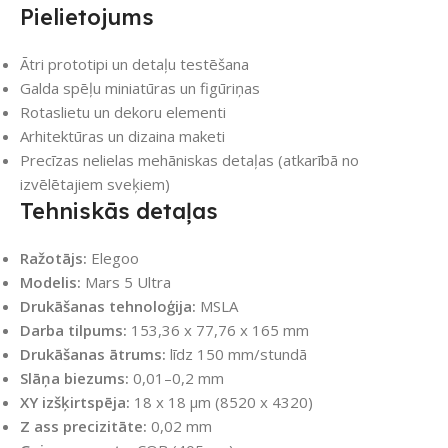
Pielietojums
Ātri prototipi un detaļu testēšana
Galda spēļu miniatūras un figūriņas
Rotaslietu un dekoru elementi
Arhitektūras un dizaina maketi
Precīzas nelielas mehāniskas detaļas (atkarībā no
izvēlētajiem sveķiem)
Tehniskās detaļas
Ražotājs:
Elegoo
Modelis:
Mars 5 Ultra
Drukāšanas tehnoloģija:
MSLA
Darba tilpums:
153,36 x 77,76 x 165 mm
Drukāšanas ātrums:
līdz 150 mm/stundā
Slāņa biezums:
0,01–0,2 mm
XY izšķirtspēja:
18 x 18 μm (8520 x 4320)
Z ass precizitāte:
0,02 mm