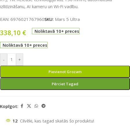
izlīdzināšanu, AI kameru un Wi‑Fi vadību.
EAN:
6976021767960
SKU:
Mars 5 Ultra
338,10
€
Noliktavā 10+ preces
Noliktavā 10+ preces
-
+
Pievienot Grozam
Pērciet Tagad
Kopīgot:
12
Cilvēki, kas tagad skatās šo produktu!