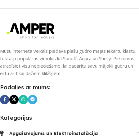
UZREIZ PIEEJAMAIS
UZREIZ PIEEJAMAIS
SKAITS
SKAITS
Mūsu interneta veikals piedāvā plašu gudro mājas iekārtu klāstu,
tostarp populāras zīmolus kā Sonoff, Aqara un Shelly. Pie mums
atradīsiet visu nepieciešamo, lai padarītu savu mājokli gudru un
ērtu ar tikai dažiem klikšķiem.
Padalies ar mums:
Kategorijas
Apgaismojums un Elektroinstalācija