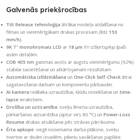
Galvenās priekšrocības
Tilt Release tehnoloģija
ātrākai modeļa atdalīšanai no
filmas un vienmērīgākam drukas procesam (līdz
150
mm/h
).
9K 7″ monohromais LCD
ar
18 μm
XY izšķirtspēju īpaši
asām detaļām.
COB 405 nm
gaismas avots ar augstu vienmērīgumu (92%)
stabilai sacietēšanai un atkārtojamam rezultātam.
Automātiska izlīdzināšana
un
One-Click Self-Check
ātrai
sagatavošanai darbam un komponentu pārbaudei.
AI kamera
reāllaika uzraudzībai, kļūdu noteikšanai un
time-
lapse
ierakstiem.
Drošība un uzticamība
: sveķu līmeņa uzraudzība,
pārkaršanas aizsardzība (aptur virs 80 °C) un
Power-Loss
Resume
drukas atsākšanai pēc strāvas pārrāvuma.
Ērta apkope
: viegli noņemama darba plāksne, sveķu
tvertne ar divām izvadēm, pilienu savākšanas paplāte.