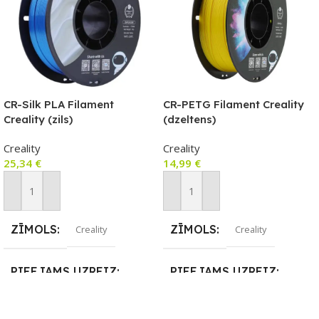
CR-Silk PLA Filament
CR-PETG Filament Creality
Creality (zils)
(dzeltens)
Creality
Creality
25,34
€
14,99
€
Pievienot Grozam
Pievienot Grozam
ZĪMOLS
ZĪMOLS
Creality
Creality
PIEEJAMS UZREIZ
PIEEJAMS UZREIZ
Nē
Nē