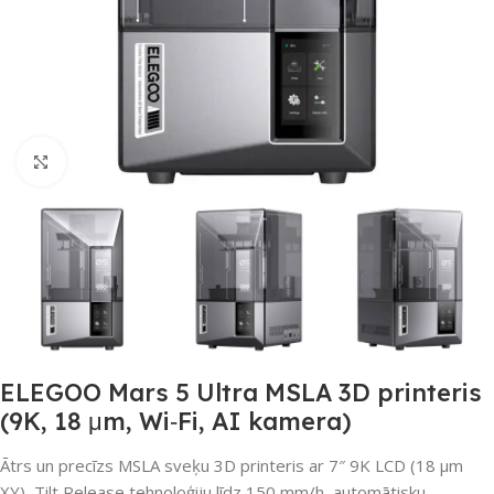
Noklikšķiniet, lai palielinātu
ELEGOO Mars 5 Ultra MSLA 3D printeris
(9K, 18 μm, Wi‑Fi, AI kamera)
Ātrs un precīzs MSLA sveķu 3D printeris ar 7″ 9K LCD (18 μm
XY), Tilt Release tehnoloģiju līdz 150 mm/h, automātisku