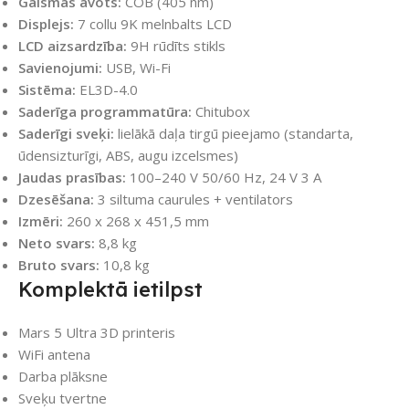
Gaismas avots:
COB (405 nm)
Displejs:
7 collu 9K melnbalts LCD
LCD aizsardzība:
9H rūdīts stikls
Savienojumi:
USB, Wi-Fi
Sistēma:
EL3D-4.0
Saderīga programmatūra:
Chitubox
Saderīgi sveķi:
lielākā daļa tirgū pieejamo (standarta,
ūdensizturīgi, ABS, augu izcelsmes)
Jaudas prasības:
100–240 V 50/60 Hz, 24 V 3 A
Dzesēšana:
3 siltuma caurules + ventilators
Izmēri:
260 x 268 x 451,5 mm
Neto svars:
8,8 kg
Bruto svars:
10,8 kg
Komplektā ietilpst
Mars 5 Ultra 3D printeris
WiFi antena
Darba plāksne
Sveķu tvertne