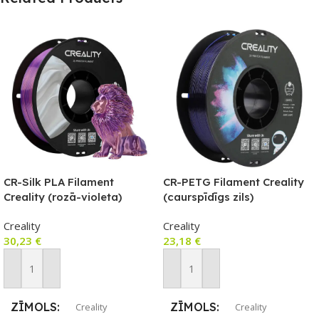
CR-Silk PLA Filament
CR-PETG Filament Creality
Creality (rozā-violeta)
(caurspīdīgs zils)
Creality
Creality
30,23
€
23,18
€
Pievienot Grozam
Pievienot Grozam
ZĪMOLS
ZĪMOLS
Creality
Creality