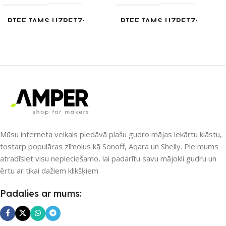
PIEEJAMS UZREIZ
PIEEJAMS UZREIZ
Nē
Nē
UZREIZ PIEEJAMAIS
UZREIZ PIEEJAMAIS
SKAITS
SKAITS
Mūsu interneta veikals piedāvā plašu gudro mājas iekārtu klāstu,
tostarp populāras zīmolus kā Sonoff, Aqara un Shelly. Pie mums
atradīsiet visu nepieciešamo, lai padarītu savu mājokli gudru un
ērtu ar tikai dažiem klikšķiem.
Padalies ar mums: