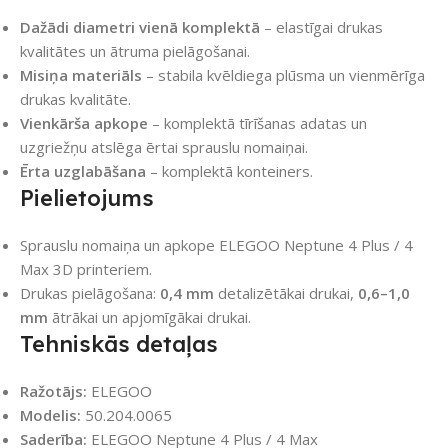
Dažādi diametri vienā komplektā
– elastīgai drukas
kvalitātes un ātruma pielāgošanai.
Misiņa materiāls
– stabila kvēldiega plūsma un vienmērīga
drukas kvalitāte.
Vienkārša apkope
– komplektā tīrīšanas adatas un
uzgriežņu atslēga ērtai sprauslu nomaiņai.
Ērta uzglabāšana
– komplektā konteiners.
Pielietojums
Sprauslu nomaiņa un apkope ELEGOO Neptune 4 Plus / 4
Max 3D printeriem.
Drukas pielāgošana:
0,4 mm
detalizētākai drukai,
0,6–1,0
mm
ātrākai un apjomīgākai drukai.
Tehniskās detaļas
Ražotājs:
ELEGOO
Modelis:
50.204.0065
Saderība:
ELEGOO Neptune 4 Plus / 4 Max