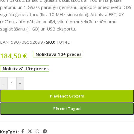
Kompakts 2 kanālu digitālais osciloskops ar 100 MHz joslas
platumu un 1 GSa/s paraugu ņemšanu, aprīkots ar iebūvētu DDS
signāla ģeneratoru (līdz 10 MHz sinusoīdai). Atbalsta FFT, XY
režīmu, automātisko analīzi, viļņu formu/ekrānuzņēmumu
saglabāšanu (1 GB) un USB eksportu.
EAN:
5907085526997
SKU:
1014D
184,50
€
Noliktavā 10+ preces
Noliktavā 10+ preces
-
+
Pievienot Grozam
Pērciet Tagad
Kopīgot: