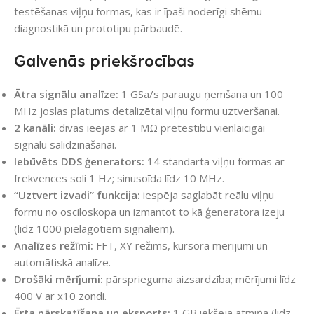
testēšanas viļņu formas, kas ir īpaši noderīgi shēmu
diagnostikā un prototipu pārbaudē.
Galvenās priekšrocības
Ātra signālu analīze:
1 GSa/s paraugu ņemšana un 100
MHz joslas platums detalizētai viļņu formu uztveršanai.
2 kanāli:
divas ieejas ar 1 MΩ pretestību vienlaicīgai
signālu salīdzināšanai.
Iebūvēts DDS ģenerators:
14 standarta viļņu formas ar
frekvences soli 1 Hz; sinusoīda līdz 10 MHz.
“Uztvert izvadi” funkcija:
iespēja saglabāt reālu viļņu
formu no osciloskopa un izmantot to kā ģeneratora izeju
(līdz 1000 pielāgotiem signāliem).
Analīzes režīmi:
FFT, XY režīms, kursora mērījumi un
automātiskā analīze.
Drošāki mērījumi:
pārsprieguma aizsardzība; mērījumi līdz
400 V ar x10 zondi.
Ērta pārskatīšana un eksports:
1 GB iekšējā atmiņa (līdz