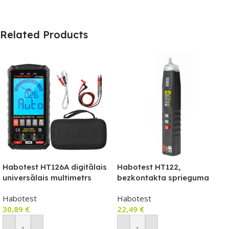
Related Products
Habotest HT126A digitālais
Habotest HT122,
universālais multimetrs
bezkontakta sprieguma
testeris/diodes testeris,
Habotest
Habotest
NCV, True RMS
30,89
€
22,49
€