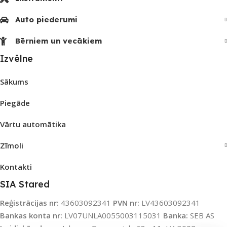
Auto piederumi
Bērniem un vecākiem
Izvēlne
Sākums
Piegāde
Vārtu automātika
Zīmoli
Kontakti
SIA Stared
Reģistrācijas nr:
43603092341
PVN nr:
LV43603092341
Bankas konta nr:
LV07UNLA0055003115031
Banka:
SEB AS