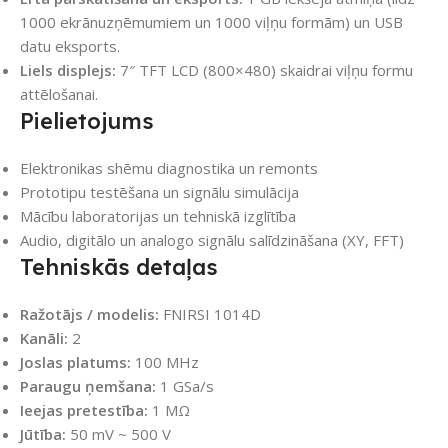
1000 ekrānuzņēmumiem un 1000 viļņu formām) un USB
datu eksports.
Liels displejs:
7″ TFT LCD (800×480) skaidrai viļņu formu
attēlošanai.
Pielietojums
Elektronikas shēmu diagnostika un remonts
Prototipu testēšana un signālu simulācija
Mācību laboratorijas un tehniskā izglītība
Audio, digitālo un analogo signālu salīdzināšana (XY, FFT)
Tehniskās detaļas
Ražotājs / modelis:
FNIRSI 1014D
Kanāli:
2
Joslas platums:
100 MHz
Paraugu ņemšana:
1 GSa/s
Ieejas pretestība:
1 MΩ
Jūtība:
50 mV ~ 500 V