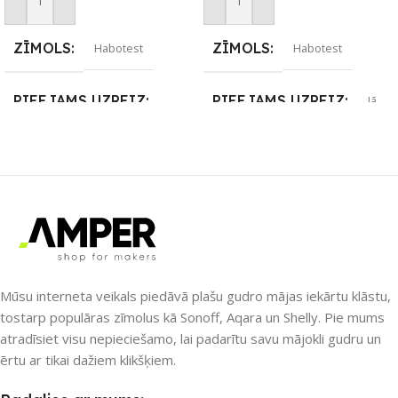
Pievienot Grozam
Pievienot Grozam
ZĪMOLS
ZĪMOLS
Habotest
Habotest
PIEEJAMS UZREIZ
PIEEJAMS UZREIZ
Jā
Nē
UZREIZ PIEEJAMAIS
SKAITS
UZREIZ PIEEJAMAIS
SKAITS
3
Mūsu interneta veikals piedāvā plašu gudro mājas iekārtu klāstu,
tostarp populāras zīmolus kā Sonoff, Aqara un Shelly. Pie mums
atradīsiet visu nepieciešamo, lai padarītu savu mājokli gudru un
ērtu ar tikai dažiem klikšķiem.