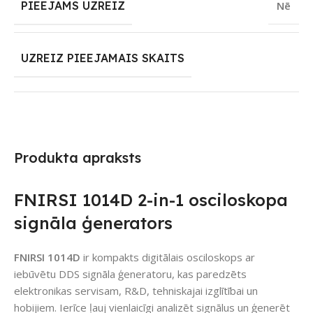
PIEEJAMS UZREIZ
Nē
UZREIZ PIEEJAMAIS SKAITS
Produkta apraksts
FNIRSI 1014D 2-in-1 osciloskopa
signāla ģenerators
FNIRSI 1014D
ir kompakts digitālais osciloskops ar
iebūvētu DDS signāla ģeneratoru, kas paredzēts
elektronikas servisam, R&D, tehniskajai izglītībai un
hobijiem. Ierīce ļauj vienlaicīgi analizēt signālus un ģenerēt