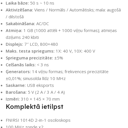
Laika bāze:
50 s ~ 10 ns
Aktivizēšana:
Viens / Normāls / Automātisks; mala: augošā
/ dilstošā
Sakabināšana:
AC/DC
Atmiņa:
1 GB (1000 attēli + 1000 viļņu formas); atmiņas
dziļums 240 kbiti
Displejs:
7″ LCD, 800×480
Maks. testa spriegums:
1X: 40 V, 10X: 400 V
Sprieguma precizitāte:
±5%
Celšanās laiks:
< 3 ns
Ģenerators:
14 viļņu formas; frekvences precizitāte
±0,01%; sinusoīda līdz 10 MHz
Saskarne:
USB eksports
Barošana:
5 V (2 A / 3 A / 4 A)
Izmēri:
310 × 145 × 70 mm
Komplektā ietilpst
FNIRSI 1014D 2-in-1 osciloskops
100 MHz zonde x2