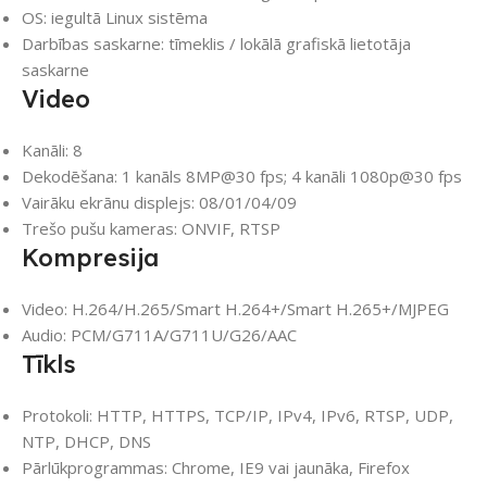
OS: iegultā Linux sistēma
Darbības saskarne: tīmeklis / lokālā grafiskā lietotāja
saskarne
Video
Kanāli: 8
Dekodēšana: 1 kanāls 8MP@30 fps; 4 kanāli 1080p@30 fps
Vairāku ekrānu displejs: 08/01/04/09
Trešo pušu kameras: ONVIF, RTSP
Kompresija
Video: H.264/H.265/Smart H.264+/Smart H.265+/MJPEG
Audio: PCM/G711A/G711U/G26/AAC
Tīkls
Protokoli: HTTP, HTTPS, TCP/IP, IPv4, IPv6, RTSP, UDP,
NTP, DHCP, DNS
Pārlūkprogrammas: Chrome, IE9 vai jaunāka, Firefox