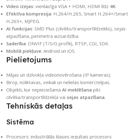
Video izejas
: vienlaicīga VGA + HDMI, HDMI līdz
4K
.
Efektīva kompresija
: H.264/H.265, Smart H.264+/Smart
H.265+, MJPEG.
AI funkcijas
: SMD Plus (cilvēks/transportlīdzeklis), sejas
atpazīšana, perimetra aizsardzība.
Saderība
: ONVIF (T/S/G profili), RTSP, CGI, SDK.
Mobilā piekļuve
: Android un iOS.
Pielietojums
Mājas un dzīvokļa videonovērošana (IP kameras).
Biroji, noliktavas, veikali un nelielas komerctelpas.
Objekti, kur nepieciešama
AI meklēšana
pēc
cilvēka/transportlīdzekļa vai
sejas atpazīšana
.
Tehniskās detaļas
Sistēma
Procesors: industriālās klases iegultais procesors