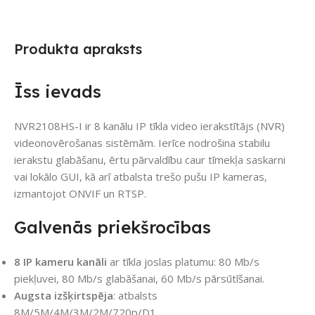
Produkta apraksts
Īss ievads
NVR2108HS-I ir 8 kanālu IP tīkla video ierakstītājs (NVR)
videonovērošanas sistēmām. Ierīce nodrošina stabilu
ierakstu glabāšanu, ērtu pārvaldību caur tīmekļa saskarni
vai lokālo GUI, kā arī atbalsta trešo pušu IP kameras,
izmantojot ONVIF un RTSP.
Galvenās priekšrocības
8 IP kameru kanāli
ar tīkla joslas platumu: 80 Mb/s
piekļuvei, 80 Mb/s glabāšanai, 60 Mb/s pārsūtīšanai.
Augsta izšķirtspēja
: atbalsts
8M/5M/4M/3M/2M/720p/D1.