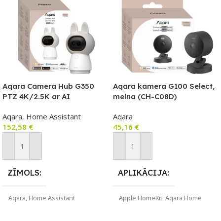
Aqara Camera Hub G350
Aqara kamera G100 Select,
PTZ 4K/2.5K ar AI
melna (CH-C08D)
atpazīšanu, Wi‑Fi 6,
Aqara
,
Home Assistant
Aqara
Zigbee+Thread, Matter
152,58
€
45,16
€
(balta) CH-C14D
Pievienot Grozam
Pievienot Grozam
ZĪMOLS
APLIKĀCIJA
Aqara
,
Home Assistant
Apple HomeKit
,
Aqara Home