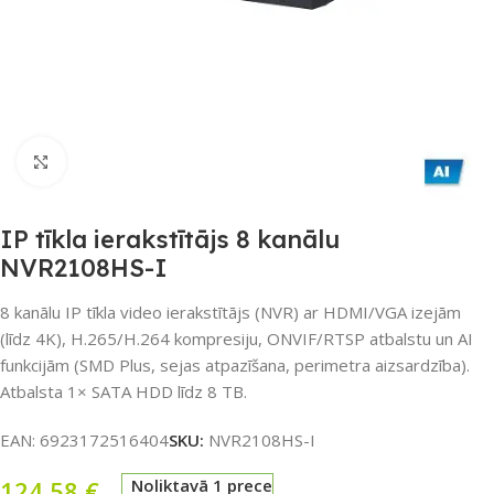
Noklikšķiniet, lai palielinātu
IP tīkla ierakstītājs 8 kanālu
NVR2108HS-I
8 kanālu IP tīkla video ierakstītājs (NVR) ar HDMI/VGA izejām
(līdz 4K), H.265/H.264 kompresiju, ONVIF/RTSP atbalstu un AI
funkcijām (SMD Plus, sejas atpazīšana, perimetra aizsardzība).
Atbalsta 1× SATA HDD līdz 8 TB.
EAN:
6923172516404
SKU:
NVR2108HS-I
124,58
€
Noliktavā 1 prece