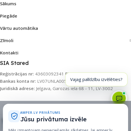
Sākums
Piegāde
Vārtu automātika
Zīmoli
Kontakti
SIA Stared
Reģistrācijas nr:
43603092341
PVN nr:
LV43603092341
Vajag palīdzību izvēlēties?
Bankas konta nr:
LV07UNLA0055003115031
Banka:
SEB AS
Juridiskā adrese:
Jelgava, Garozas iela 68 - 11, LV-3002
Sīkdatņu politika
•
Sīkdatņu iestatījumi
•
Privātuma politika
AMPER.LV PRIVĀTUMS
Jūsu privātuma izvēle
Rati
Mēs izmantojam nepieciešamās sīkdatnes, lai amper.lv,