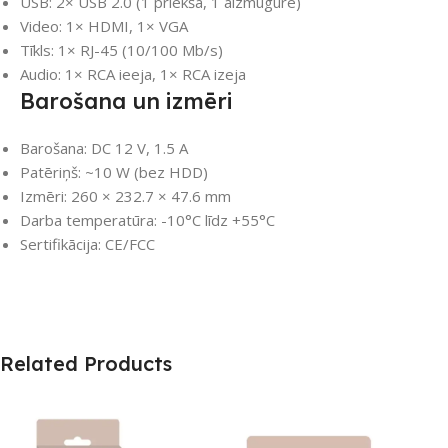
USB: 2× USB 2.0 (1 priekšā, 1 aizmugurē)
Video: 1× HDMI, 1× VGA
Tīkls: 1× RJ-45 (10/100 Mb/s)
Audio: 1× RCA ieeja, 1× RCA izeja
Barošana un izmēri
Barošana: DC 12 V, 1.5 A
Patēriņš: ~10 W (bez HDD)
Izmēri: 260 × 232.7 × 47.6 mm
Darba temperatūra: -10°C līdz +55°C
Sertifikācija: CE/FCC
Related Products