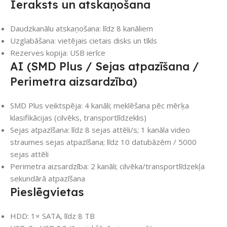
Ieraksts un atskaņošana
Daudzkanālu atskaņošana: līdz 8 kanāliem
Uzglabāšana: vietējais cietais disks un tīkls
Rezerves kopija: USB ierīce
AI (SMD Plus / Sejas atpazīšana /
Perimetra aizsardzība)
SMD Plus veiktspēja: 4 kanāli; meklēšana pēc mērķa
klasifikācijas (cilvēks, transportlīdzeklis)
Sejas atpazīšana: līdz 8 sejas attēli/s; 1 kanāla video
straumes sejas atpazīšana; līdz 10 datubāzēm / 5000
sejas attēli
Perimetra aizsardzība: 2 kanāli; cilvēka/transportlīdzekļa
sekundārā atpazīšana
Pieslēgvietas
HDD: 1× SATA, līdz 8 TB