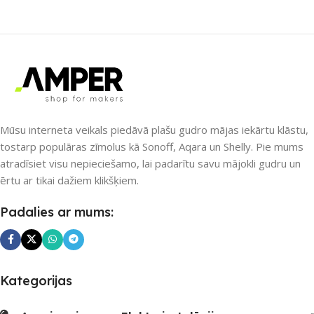
SAVIENOJUMS
ZĪMOLS
Aqara
Bluetooth
,
Matter
,
Thread
,
Wi-
SAVIENOJUMS
Wi-Fi
Fi
,
ZigBee
PIEEJAMS UZREIZ
APLIKĀCIJA
Nē
Mūsu interneta veikals piedāvā plašu gudro mājas iekārtu klāstu,
Amazon Alexa
,
Apple HomeKit
,
Aqara Home
,
Google Home
,
tostarp populāras zīmolus kā Sonoff, Aqara un Shelly. Pie mums
Home Assistant
,
Samsung
atradīsiet visu nepieciešamo, lai padarītu savu mājokli gudru un
UZREIZ PIEEJAMAIS
SmartThings
SKAITS
ērtu ar tikai dažiem klikšķiem.
PIEEJAMS UZREIZ
Padalies ar mums:
Nē
UZREIZ PIEEJAMAIS
Kategorijas
SKAITS