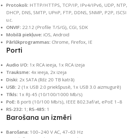
Protokoli:
HTTP/HTTPS, TCP/IP, IPv4/IPv6, UDP, NTP,
DHCP, DNS, SMTP, UPnP, FTP, DDNS, SNMP, P2P, ISCSI
u.c.
ONVIF:
22.12 (Profile T/S/G), CGI, SDK
Mobilā piekļuve:
iOS, Android
Pārlūkprogrammas:
Chrome, Firefox, IE
Porti
Audio I/O:
1x RCA ieeja, 1x RCA izeja
Trauksme:
4x ieeja, 2x izeja
Diski:
2x SATA (līdz 20 TB katrā)
USB:
2 (1x USB 2.0 priekšpusē, 1x USB 3.0 aizmugurē)
Tīkls:
1x RJ-45 (10/100/1000 Mb/s)
PoE:
8 porti (10/100 Mb/s), IEEE 802.3af/at, ePoE 1–8
RS-232:
1;
RS-485:
1
Barošana un izmēri
Barošana:
100–240 V AC, 47–63 Hz