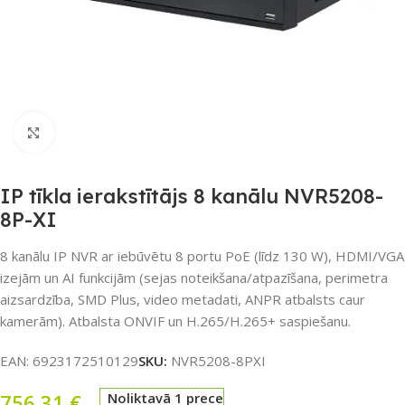
Noklikšķiniet, lai palielinātu
IP tīkla ierakstītājs 8 kanālu NVR5208-
8P-XI
8 kanālu IP NVR ar iebūvētu 8 portu PoE (līdz 130 W), HDMI/VGA
izejām un AI funkcijām (sejas noteikšana/atpazīšana, perimetra
aizsardzība, SMD Plus, video metadati, ANPR atbalsts caur
kamerām). Atbalsta ONVIF un H.265/H.265+ saspiešanu.
EAN:
6923172510129
SKU:
NVR5208-8PXI
756,31
€
Noliktavā 1 prece