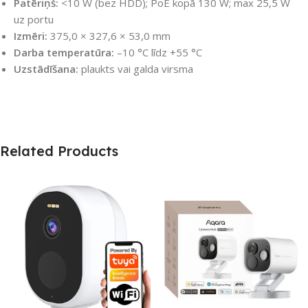
Patēriņš:
<10 W (bez HDD); PoE kopā 130 W; max 25,5 W
uz portu
Izmēri:
375,0 × 327,6 × 53,0 mm
Darba temperatūra:
–10 °C līdz +55 °C
Uzstādīšana:
plaukts vai galda virsma
Related Products