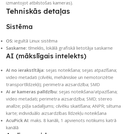
izmantojot atbilstošas kameras).
Tehniskās detaļas
Sistēma
OS:
iegultā Linux sistēma
Saskarne:
tīmeklis, lokālā grafiskā lietotāja saskarne
AI (mākslīgais intelekts)
AI no ierakstītāja:
sejas noteikšana; sejas atpazīšana;
video metadati (cilvēki, mehāniskie un nemotorizētie
transportlīdzekļi); perimetra aizsardzība; SMD
AI ar kameras palīdzību:
sejas noteikšana/atpazīšana;
video metadati; perimetra aizsardzība; SMD; stereo
analīze; pūļa sadalījums; cilvēku skaitīšana; ANPR; siltuma
karte; individuālo aizsardzības līdzekļu noteikšana
AcuPick AI:
maks. 8 kanāli, 1 apvienots notikums katrā
kanālā