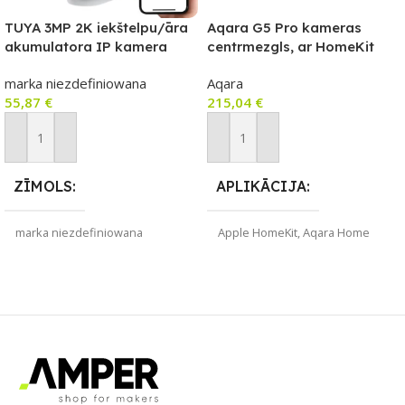
TUYA 3MP 2K iekštelpu/āra
Aqara G5 Pro kameras
akumulatora IP kamera
centrmezgls, ar HomeKit
IP66 (Wi‑Fi, USB‑C, 5200
Secure Video saderīga
marka niezdefiniowana
Aqara
mAh)
kamera ar iebūvētu Zigbee
55,87
€
215,04
€
un Thread vārteju, Wi-Fi
versija, balta
Pievienot Grozam
Pievienot Grozam
ZĪMOLS
APLIKĀCIJA
marka niezdefiniowana
Apple HomeKit
,
Aqara Home
SAVIENOJUMS
ZĪMOLS
Wi-Fi
Aqara
APLIKĀCIJA
SAVIENOJUMS
Amazon Alexa
,
Google Home
,
Matter
,
Wi-Fi
Smart Life
,
Tuya Smart