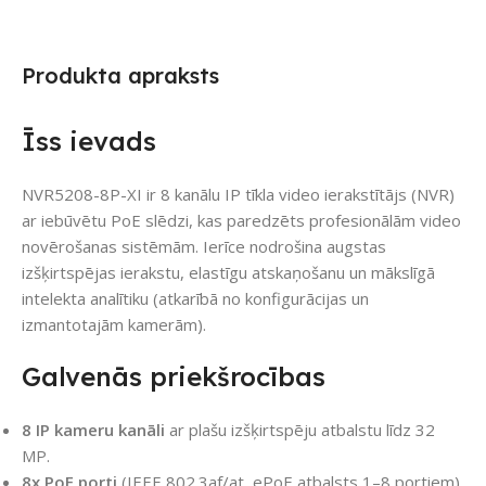
Produkta apraksts
Īss ievads
NVR5208-8P-XI ir 8 kanālu IP tīkla video ierakstītājs (NVR)
ar iebūvētu PoE slēdzi, kas paredzēts profesionālām video
novērošanas sistēmām. Ierīce nodrošina augstas
izšķirtspējas ierakstu, elastīgu atskaņošanu un mākslīgā
intelekta analītiku (atkarībā no konfigurācijas un
izmantotajām kamerām).
Galvenās priekšrocības
8 IP kameru kanāli
ar plašu izšķirtspēju atbalstu līdz 32
MP.
8x PoE porti
(IEEE 802.3af/at, ePoE atbalsts 1–8 portiem),