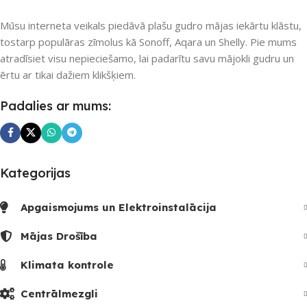
PIEEJAMS UZREIZ
Mūsu interneta veikals piedāvā plašu gudro mājas iekārtu klāstu,
PIEEJAMS UZREIZ
tostarp populāras zīmolus kā Sonoff, Aqara un Shelly. Pie mums
Nē
atradīsiet visu nepieciešamo, lai padarītu savu mājokli gudru un
Nē
ērtu ar tikai dažiem klikšķiem.
UZREIZ PIEEJAMAIS
Padalies ar mums:
UZREIZ PIEEJAMAIS
SKAITS
SKAITS
Kategorijas
Apgaismojums un Elektroinstalācija
Mājas Drošība
Klimata kontrole
Centrālmezgli