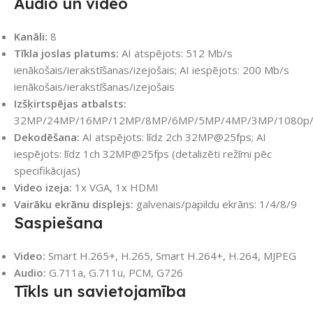
Audio un video
Kanāli:
8
Tīkla joslas platums:
AI atspējots: 512 Mb/s
ienākošais/ierakstīšanas/izejošais; AI iespējots: 200 Mb/s
ienākošais/ierakstīšanas/izejošais
Izšķirtspējas atbalsts:
32MP/24MP/16MP/12MP/8MP/6MP/5MP/4MP/3MP/1080p/9
Dekodēšana:
AI atspējots: līdz 2ch 32MP@25fps; AI
iespējots: līdz 1ch 32MP@25fps (detalizēti režīmi pēc
specifikācijas)
Video izeja:
1x VGA, 1x HDMI
Vairāku ekrānu displejs:
galvenais/papildu ekrāns: 1/4/8/9
Saspiešana
Video:
Smart H.265+, H.265, Smart H.264+, H.264, MJPEG
Audio:
G.711a, G.711u, PCM, G726
Tīkls un savietojamība