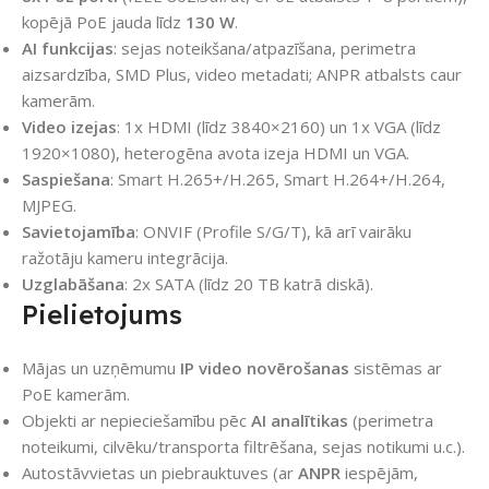
kopējā PoE jauda līdz
130 W
.
AI funkcijas
: sejas noteikšana/atpazīšana, perimetra
aizsardzība, SMD Plus, video metadati; ANPR atbalsts caur
kamerām.
Video izejas
: 1x HDMI (līdz 3840×2160) un 1x VGA (līdz
1920×1080), heterogēna avota izeja HDMI un VGA.
Saspiešana
: Smart H.265+/H.265, Smart H.264+/H.264,
MJPEG.
Savietojamība
: ONVIF (Profile S/G/T), kā arī vairāku
ražotāju kameru integrācija.
Uzglabāšana
: 2x SATA (līdz 20 TB katrā diskā).
Pielietojums
Mājas un uzņēmumu
IP video novērošanas
sistēmas ar
PoE kamerām.
Objekti ar nepieciešamību pēc
AI analītikas
(perimetra
noteikumi, cilvēku/transporta filtrēšana, sejas notikumi u.c.).
Autostāvvietas un piebrauktuves (ar
ANPR
iespējām,