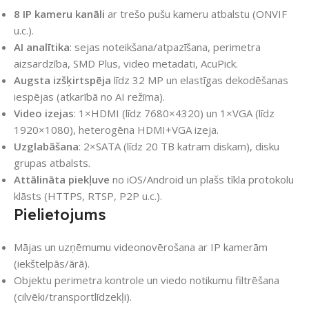
8 IP kameru kanāli
ar trešo pušu kameru atbalstu (ONVIF
u.c.).
AI analītika
: sejas noteikšana/atpazīšana, perimetra
aizsardzība, SMD Plus, video metadati, AcuPick.
Augsta izšķirtspēja
līdz 32 MP un elastīgas dekodēšanas
iespējas (atkarībā no AI režīma).
Video izejas
: 1×HDMI (līdz 7680×4320) un 1×VGA (līdz
1920×1080), heterogēna HDMI+VGA izeja.
Uzglabāšana
: 2×SATA (līdz 20 TB katram diskam), disku
grupas atbalsts.
Attālināta piekļuve
no iOS/Android un plašs tīkla protokolu
klāsts (HTTPS, RTSP, P2P u.c.).
Pielietojums
Mājas un uzņēmumu videonovērošana ar IP kamerām
(iekštelpās/ārā).
Objektu perimetra kontrole un viedo notikumu filtrēšana
(cilvēki/transportlīdzekļi).