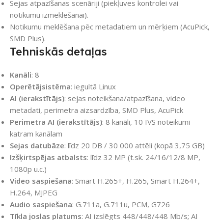
Sejas atpazīšanas scenāriji (piekļuves kontrolei vai
notikumu izmeklēšanai).
Notikumu meklēšana pēc metadatiem un mērķiem (AcuPick,
SMD Plus).
Tehniskās detaļas
Kanāli
: 8
Operētājsistēma
: iegultā Linux
AI (ierakstītājs)
: sejas noteikšana/atpazīšana, video
metadati, perimetra aizsardzība, SMD Plus, AcuPick
Perimetra AI (ierakstītājs)
: 8 kanāli, 10 IVS noteikumi
katram kanālam
Sejas datubāze
: līdz 20 DB / 30 000 attēli (kopā 3,75 GB)
Izšķirtspējas atbalsts
: līdz 32 MP (t.sk. 24/16/12/8 MP,
1080p u.c.)
Video saspiešana
: Smart H.265+, H.265, Smart H.264+,
H.264, MJPEG
Audio saspiešana
: G.711a, G.711u, PCM, G726
Tīkla joslas platums
: AI izslēgts 448/448/448 Mb/s; AI