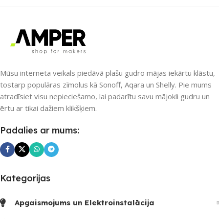
SAVIENOJUMS
Matter
,
Wi-Fi
PIEEJAMS UZREIZ
Mūsu interneta veikals piedāvā plašu gudro mājas iekārtu klāstu,
tostarp populāras zīmolus kā Sonoff, Aqara un Shelly. Pie mums
Nē
atradīsiet visu nepieciešamo, lai padarītu savu mājokli gudru un
ērtu ar tikai dažiem klikšķiem.
UZREIZ PIEEJAMAIS
Padalies ar mums:
SKAITS
Kategorijas
Apgaismojums un Elektroinstalācija