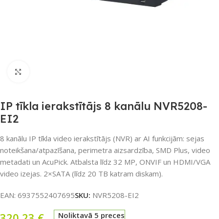
Noklikšķiniet, lai palielinātu
IP tīkla ierakstītājs 8 kanālu NVR5208-
EI2
8 kanālu IP tīkla video ierakstītājs (NVR) ar AI funkcijām: sejas
noteikšana/atpazīšana, perimetra aizsardzība, SMD Plus, video
metadati un AcuPick. Atbalsta līdz 32 MP, ONVIF un HDMI/VGA
video izejas. 2×SATA (līdz 20 TB katram diskam).
EAN:
6937552407695
SKU:
NVR5208-EI2
320,23
€
Noliktavā 5 preces