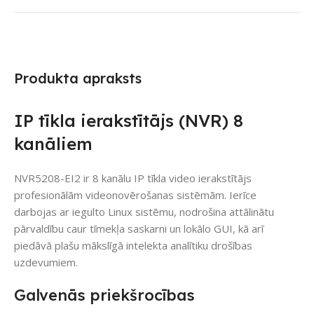
Produkta apraksts
IP tīkla ierakstītājs (NVR) 8
kanāliem
NVR5208-EI2 ir 8 kanālu IP tīkla video ierakstītājs
profesionālām videonovērošanas sistēmām. Ierīce
darbojas ar iegulto Linux sistēmu, nodrošina attālinātu
pārvaldību caur tīmekļa saskarni un lokālo GUI, kā arī
piedāvā plašu mākslīgā intelekta analītiku drošības
uzdevumiem.
Galvenās priekšrocības