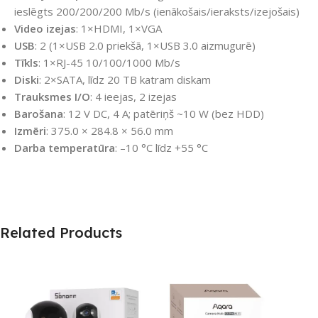
ieslēgts 200/200/200 Mb/s (ienākošais/ieraksts/izejošais)
Video izejas
: 1×HDMI, 1×VGA
USB
: 2 (1×USB 2.0 priekšā, 1×USB 3.0 aizmugurē)
Tīkls
: 1×RJ-45 10/100/1000 Mb/s
Diski
: 2×SATA, līdz 20 TB katram diskam
Trauksmes I/O
: 4 ieejas, 2 izejas
Barošana
: 12 V DC, 4 A; patēriņš ~10 W (bez HDD)
Izmēri
: 375.0 × 284.8 × 56.0 mm
Darba temperatūra
: –10 °C līdz +55 °C
Related Products