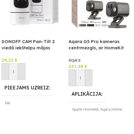
SONOFF CAM Pan-Tilt 2
Aqara G5 Pro kameras
viedā iekštelpu mājas
centrmezgls, ar HomeKit
drošības kamera (CAM-PT2)
Secure Video saderīga
29,22
€
Aqara
kamera ar iebūvētu Zigbee
231,38
€
un Thread vārteju, Wi-Fi
versija, pelēka
Pievienot Grozam
Pievienot Grozam
PIEEJAMS UZREIZ
APLIKĀCIJA
Nē
Apple HomeKit
,
Aqara Home
UZREIZ PIEEJAMAIS
ZĪMOLS
SKAITS
Aqara