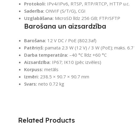
Protokoli:
IPv4/IPv6, RTSP, RTP/RTCP, HTTP u.c.
Saderība:
ONVIF (S/T/G), CGI
Uzglabāšana:
MicroSD līdz 256 GB; FTP/SFTP
Barošana un aizsardzība
Barošana:
12 V DC / PoE (802.3af)
Patēriņš:
pamata 2.3 W (12 V) / 3 W (PoE); maks. 6.7 
Darba temperatūra:
–40 °C līdz +60 °C
Aizsardzība:
IP67; IK10 (pēc izvēles)
Korpuss:
metāls
Izmēri:
238.5 × 90.7 × 90.7 mm
Svars:
neto 0.72 kg
Related Products