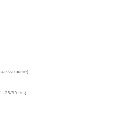
 apakšstraume)
1–25/30 fps)