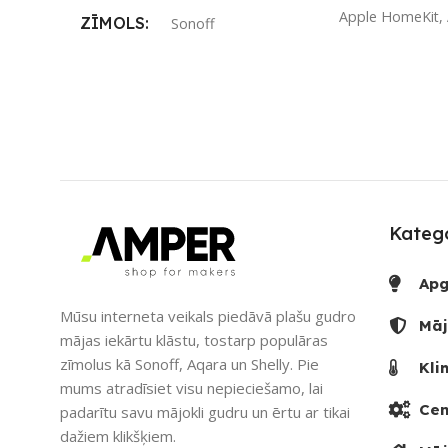
Apple HomeKit
,
ZĪMOLS
Sonoff
ZĪMOLS
Aq
SAVIENOJUMS
Wi-Fi
SAVIENOJUM
PIEEJAMS UZREIZ
Nē
PIEEJAMS UZ
UZREIZ PIEEJAMAIS
SKAITS
Katego
UZREIZ PIEE
SKAITS
Apg
Mūsu interneta veikals piedāvā plašu gudro
1
Māj
mājas iekārtu klāstu, tostarp populāras
zīmolus kā Sonoff, Aqara un Shelly. Pie
Kli
mums atradīsiet visu nepieciešamo, lai
Cen
padarītu savu mājokli gudru un ērtu ar tikai
dažiem klikšķiem.