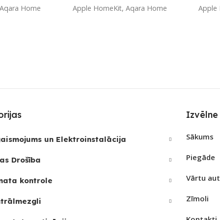
Aqara Home
Apple HomeKit
,
Aqara Home
Apple
ZĪMOLS
ZĪMO
ara
Aqara
S
SAVIENOJUMS
SAVI
Wi-Fi
Matter
,
Wi-Fi
Ethern
REIZ
Jā
rijas
Izvēlne
PIEEJAMS UZREIZ
PIEE
Nē
JAMAIS
Sākums
aismojums un Elektroinstalācija
UZREIZ PIEEJAMAIS
UZRE
Piegāde
SKAITS
SKAI
as Drošība
Vārtu au
mata kontrole
Zīmoli
trālmezgli
Kontakti