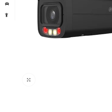
Noklikšķiniet, lai palielinātu