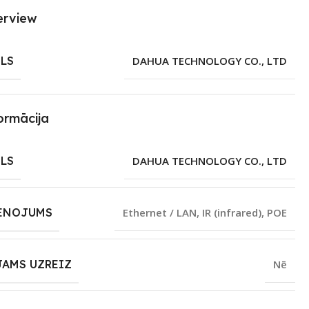
erview
LS
DAHUA TECHNOLOGY CO., LTD
ormācija
LS
DAHUA TECHNOLOGY CO., LTD
ENOJUMS
Ethernet / LAN
,
IR (infrared)
,
POE
JAMS UZREIZ
Nē