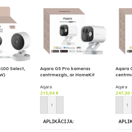
100 Select,
Aqara G5 Pro kameras
Aqara 
W)
centrmezgls, ar HomeKit
centrm
Secure Video saderīga kamera
Secure
Aqara
Aqara
ar iebūvētu Zigbee un Thread
ar iebū
215,04
€
247,30
vārteju, Wi-Fi versija, balta
vārteju
m
Pievienot Grozam
Pievie
APLIKĀCIJA
APLI