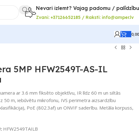
Nevari izlemt? Vajag padomu / palīdzīb
Zvani: +37126652185 / Raksti: info@amper.lv
0,0
mera 5MP HFW2549T-AS-IL
a
mera ar 3.6 mm fiksēto objektīvu, IR līdz 60 m un siltās
z 50 m, iebūvētu mikrofonu, IVS perimetra aizsardzību
 klasifikācija), PoE (802.3af) un ONVIF saderību. Metāla korpuss,
U:
HFW2549TAILB