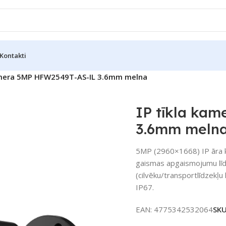
Kontakti
kamera 5MP HFW2549T-AS-IL 3.6mm melna
IP tīkla ka
3.6mm meln
5MP (2960×1668) IP āra ka
gaismas apgaismojumu līd
(cilvēku/transportlīdzekļu
IP67.
EAN:
4775342532064
SK