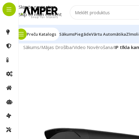
Skip to navigation
Skip to main content
Preču Katalogs
Sākums
Piegāde
Vārtu Automātika
Zīmoli
Sākums
/
Mājas Drošība
/
Video Novērošana
/
IP tīkla 