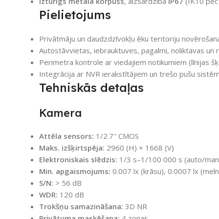
Izturīgs metāla korpuss
, aizsardzība
IP67
(IK10 pēc 
Pielietojums
Privātmāju un daudzdzīvokļu ēku teritoriju novērošan
Autostāvvietas, iebrauktuves, pagalmi, noliktavas un
Perimetra kontrole ar viedajiem notikumiem (līnijas š
Integrācija ar NVR ierakstītājiem un trešo pušu sis
Tehniskās detaļas
Kamera
Attēla sensors:
1/2.7″ CMOS
Maks. izšķirtspēja:
2960 (H) × 1668 (V)
Elektroniskais slēdzis:
1/3 s–1/100 000 s (auto/manu
Min. apgaismojums:
0.007 lx (krāsu), 0.0007 lx (meln
S/N:
> 56 dB
WDR:
120 dB
Trokšņu samazināšana:
3D NR
Privātuma maskēšana:
4 zonas