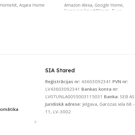
 HomeKit
,
Aqara Home
Amazon Alexa
,
Google Home
,
Samsung SmartThings
,
Tuya
Smart
LS
Aqara
ZĪMOLS
Nous
ENOJUMS
SAVIENOJUMS
Wi-Fi
et / LAN
,
Matter
,
Thread
PIEEJAMS UZREIZ
Nē
SIA Stared
JAMS UZREIZ
Nē
Reģistrācijas nr:
43603092341
PVN nr:
UZREIZ PIEEJAMAIS
LV43603092341
Bankas konta nr:
IZ PIEEJAMAIS
SKAITS
LV07UNLA0055003115031
Banka:
SEB AS
TS
Juridiskā adrese:
Jelgava, Garozas iela 68 -
tomātika
11, LV-3002