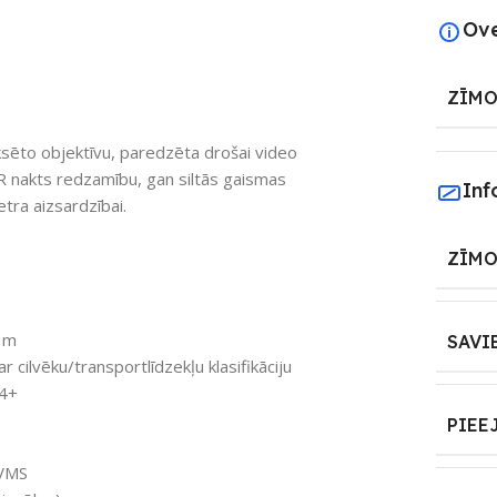
Ov
ZĪMO
sēto objektīvu, paredzēta drošai video
IR nakts redzamību, gan siltās gaismas
Inf
etra aizsardzībai.
ZĪMO
0 m
SAVI
ar cilvēku/transportlīdzekļu klasifikāciju
64+
PIEE
 VMS