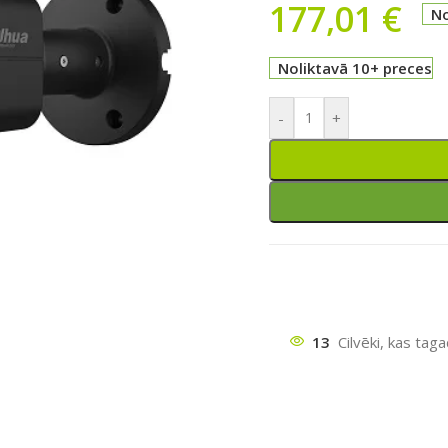
177,01
€
No
Noliktavā 10+ preces
-
+
13
Cilvēki, kas tag