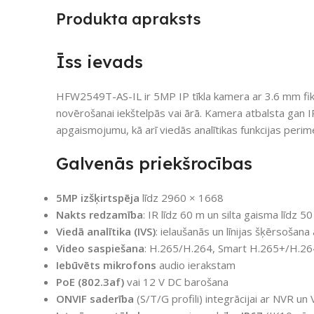
Produkta apraksts
Īss ievads
HFW2549T-AS-IL ir 5MP IP tīkla kamera ar 3.6 mm fik
novērošanai iekštelpās vai ārā. Kamera atbalsta gan 
apgaismojumu, kā arī viedās analītikas funkcijas perim
Galvenās priekšrocības
5MP izšķirtspēja
līdz 2960 × 1668
Nakts redzamība
: IR līdz 60 m un silta gaisma līdz 5
Viedā analītika (IVS)
: ielaušanās un līnijas šķērsošana 
Video saspiešana
: H.265/H.264, Smart H.265+/H.2
Iebūvēts mikrofons
audio ierakstam
PoE (802.3af)
vai 12 V DC barošana
ONVIF saderība
(S/T/G profili) integrācijai ar NVR un