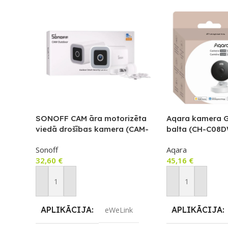
SONOFF CAM āra motorizēta
Aqara kamera G
viedā drošības kamera (CAM-
balta (CH-C08D
B1P)
Sonoff
Aqara
32,60
€
45,16
€
Pievienot Grozam
Pievienot Groza
APLIKĀCIJA
APLIKĀCIJA
eWeLink