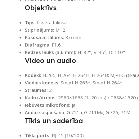
Objektīvs
Tips:
fiksēta fokusa
Stiprinājums:
M12
Fokusa attālums:
3.6 mm
Diafragma:
F1.6
Redzes lauks (3.6 mm):
H: 92°, V: 45°, D: 110°
Video un audio
Kodeki:
H.265; H.264; H.264H; H.264B; MJPEG (tikai
Viedais kodeks:
Smart H.265+; Smart H.264+
Straumes:
2
Kadru ātrums:
2960×1668 (1–20 fps) / 2688×1520 (
Iebūvēts mikrofons:
jā
Audio saspiešana:
G.711a; G.711Mu; G.726; PCM
Tīkls un saderība
Tīkla ports:
RJ-45 (10/100)