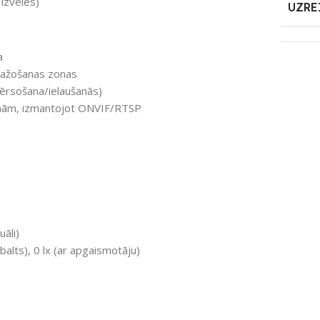
izvēles)
UZRE
a
 ražošanas zonas
ķērsošana/ielaušanās)
tēmām, izmantojot ONVIF/RTSP
āli)
balts), 0 lx (ar apgaismotāju)