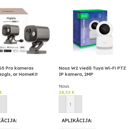
G5 Pro kameras
Nous W2 viedā Tuya Wi-Fi PTZ
ezgls, ar HomeKit
IP kamera, 2MP
 Video saderīga kamera
Nous
vētu Zigbee un Thread
€
28,53
€
, POE versija, pelēka
not Grozam
Pievienot Grozam
KĀCIJA
APLIKĀCIJA