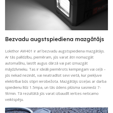
Bezvadu augstspiediena mazgātājs
Lokithor AW401 ir arī bezvadu augstspiediena mazgātājs.
Ar tās palīdzību, piemēram, jūs varat ātri nomazgāt
automašīnu, laistīt augus dārzā vai pat izmazgāt
mājdzīvnieku. Tas ir ideāli piemērots kempingam vai ceļā –
jūs nekad nezināt, vai neatradīsit sevi vietā, kur piekļuve
elektrībai būs stipri ierobežota. Mazgātājs izceļas ar darba
spiedienu līdz 1.5mpa, un tās ūdens plūsma sasniedz 7-
9l/min. Tā rezultātā jūs varat izbaudīt ierīces neticamo
veiktspēju.