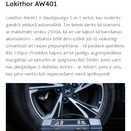
Lokithor AW401
Lokithor AW401 ir daudzpusīga 5-in-1 ierīce, kas noderēs
gandrīz jebkurā automašīnā. Tas lieliski derēs kā starteris
ar maksimālo strāvu 2500A, kā arī var kalpot kā barošanas
akumulators – atbalsta 60W ātro uzlādi. Jūs to veiksmīgi
izmantosit arī riepas piepumpēšanai – tā piedāvā spiedienu
līdz 150psi. Produkts kalpos arī kā jaudīgs augstspiediena
mazgātājs un lukturītis ar spilgtumu līdz 500lm. Jums vairs
nav jāiegādājas 5 dažādas ierīces – ar AW401 jums ir viss,
kas jums varētu būt nepieciešams vienā aprīkojumā!