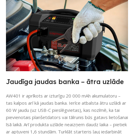
Jaudīga jaudas banka – ātra uzlāde
AW401 ir aprīkots ar izturīgu 20 000 mAh akumulatoru –
tas kalpos arī kā jaudas banka. Ierīce atbalsta ātru uzlādi ar
60 W jaudu (uz USB-C pieslēgvietas), kas nozīmē, ka tai
pievienotais planšetdators vai tālrunis būs gatavs lietošanai
īsā laikā. Arī produkta uzlāde neaizņem daudz laika – pietiek
ar aptuveni 1,6 stundām. Turklāt starteris ļauj iedarbināt