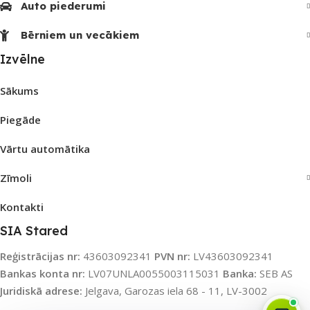
Auto piederumi
Bērniem un vecākiem
Izvēlne
Sākums
Piegāde
Vārtu automātika
Zīmoli
Kontakti
SIA Stared
Reģistrācijas nr:
43603092341
PVN nr:
LV43603092341
Bankas konta nr:
LV07UNLA0055003115031
Banka:
SEB AS
Juridiskā adrese:
Jelgava, Garozas iela 68 - 11, LV-3002