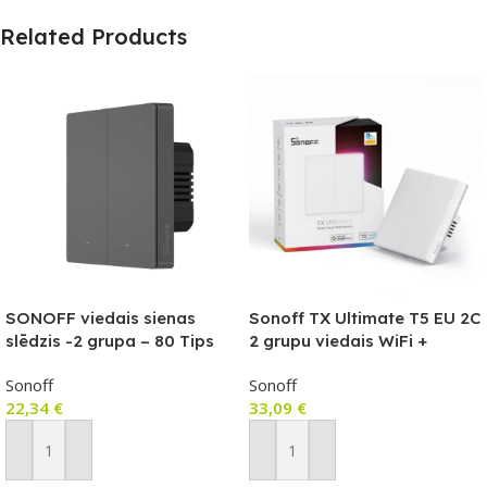
Related Products
SONOFF viedais sienas
Sonoff TX Ultimate T5 EU 2C
slēdzis -2 grupa – 80 Tips
2 grupu viedais WiFi +
eWeLink-Remote
Sonoff
Sonoff
(Bluetooth) sienas
22,34
€
33,09
€
skārienjutīgais gaismas
slēdzis
Pievienot Grozam
Pievienot Grozam