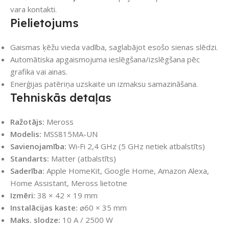
vara kontakti.
Pielietojums
Gaismas ķēžu vieda vadība, saglabājot esošo sienas slēdzi.
Automātiska apgaismojuma ieslēgšana/izslēgšana pēc
grafika vai ainas.
Enerģijas patēriņa uzskaite un izmaksu samazināšana.
Tehniskās detaļas
Ražotājs:
Meross
Modelis:
MSS815MA-UN
Savienojamība:
Wi‑Fi 2,4 GHz (5 GHz netiek atbalstīts)
Standarts:
Matter (atbalstīts)
Saderība:
Apple HomeKit, Google Home, Amazon Alexa,
Home Assistant, Meross lietotne
Izmēri:
38 × 42 × 19 mm
Instalācijas kaste:
⌀60 × 35 mm
Maks. slodze:
10 A / 2500 W