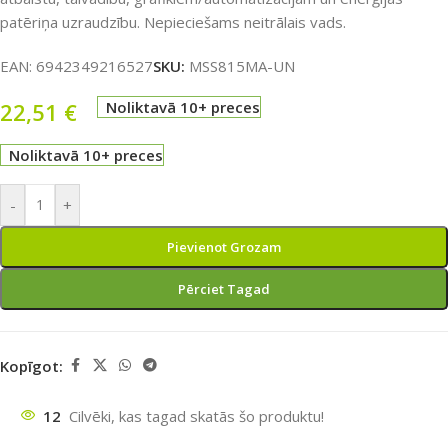
patēriņa uzraudzību. Nepieciešams neitrālais vads.
EAN:
6942349216527
SKU:
MSS815MA-UN
22,51
€
Noliktavā 10+ preces
Noliktavā 10+ preces
-
+
Pievienot Grozam
Pērciet Tagad
Kopīgot:
12
Cilvēki, kas tagad skatās šo produktu!