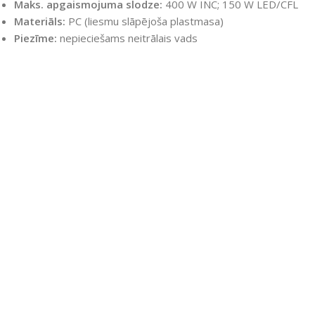
Maks. apgaismojuma slodze:
400 W INC; 150 W LED/CFL
Materiāls:
PC (liesmu slāpējoša plastmasa)
Piezīme:
nepieciešams neitrālais vads