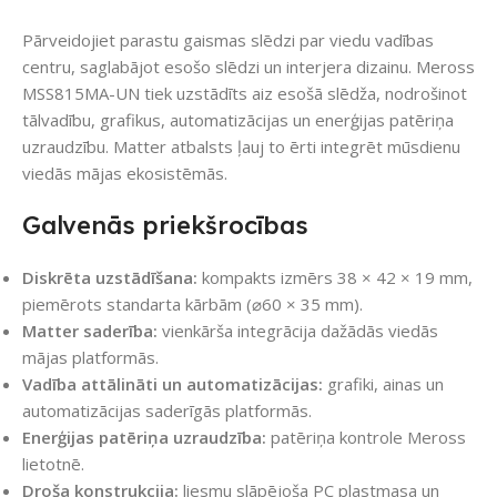
Pārveidojiet parastu gaismas slēdzi par viedu vadības
centru, saglabājot esošo slēdzi un interjera dizainu. Meross
MSS815MA-UN tiek uzstādīts aiz esošā slēdža, nodrošinot
tālvadību, grafikus, automatizācijas un enerģijas patēriņa
uzraudzību. Matter atbalsts ļauj to ērti integrēt mūsdienu
viedās mājas ekosistēmās.
Galvenās priekšrocības
Diskrēta uzstādīšana:
kompakts izmērs 38 × 42 × 19 mm,
piemērots standarta kārbām (⌀60 × 35 mm).
Matter saderība:
vienkārša integrācija dažādās viedās
mājas platformās.
Vadība attālināti un automatizācijas:
grafiki, ainas un
automatizācijas saderīgās platformās.
Enerģijas patēriņa uzraudzība:
patēriņa kontrole Meross
lietotnē.
Droša konstrukcija:
liesmu slāpējoša PC plastmasa un