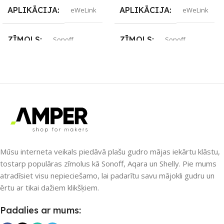
APLIKĀCIJA
APLIKĀCIJA
eWeLink
eWeLink
ZĪMOLS
ZĪMOLS
Sonoff
Sonoff
SAVIENOJUMS
SAVIENOJUMS
Wi-Fi
Wi-Fi
PIEEJAMS UZREIZ
PIEEJAMS UZREIZ
Jā
Nē
UZREIZ PIEEJAMAIS
SKAITS
Mūsu interneta veikals piedāvā plašu gudro mājas iekārtu klāstu,
UZREIZ PIEEJAMAIS
SKAITS
tostarp populāras zīmolus kā Sonoff, Aqara un Shelly. Pie mums
2
atradīsiet visu nepieciešamo, lai padarītu savu mājokli gudru un
ērtu ar tikai dažiem klikšķiem.
Padalies ar mums: