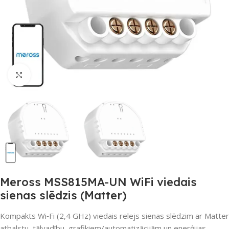
Noklikšķiniet, lai palielinātu
Meross MSS815MA-UN WiFi viedais
sienas slēdzis (Matter)
Kompakts Wi‑Fi (2,4 GHz) viedais relejs sienas slēdzim ar Matter
atbalstu, tālvadību, grafikiem/automatizācijām un enerģijas