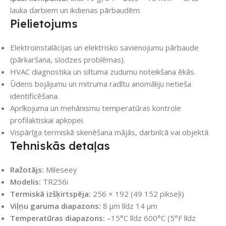
lauka darbiem un ikdienas pārbaudēm.
Pielietojums
Elektroinstalācijas un elektrisko savienojumu pārbaude
(pārkaršana, slodzes problēmas).
HVAC diagnostika un siltuma zudumu noteikšana ēkās.
Ūdens bojājumu un mitruma radītu anomāliju netieša
identificēšana.
Aprīkojuma un mehānismu temperatūras kontrole
profilaktiskai apkopei.
Vispārīga termiskā skenēšana mājās, darbnīcā vai objektā.
Tehniskās detaļas
Ražotājs:
Mileseey
Modelis:
TR256i
Termiskā izšķirtspēja:
256 × 192 (49 152 pikseļi)
Viļņu garuma diapazons:
8 μm līdz 14 μm
Temperatūras diapazons:
–15°C līdz 600°C (5°F līdz