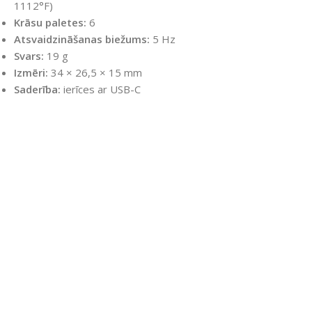
1112°F)
Krāsu paletes:
6
Atsvaidzināšanas biežums:
5 Hz
Svars:
19 g
Izmēri:
34 × 26,5 × 15 mm
Saderība:
ierīces ar USB-C