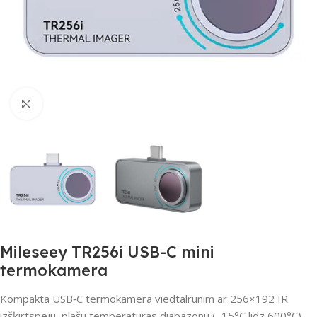
Noklikšķiniet, lai palielinātu
Mileseey TR256i USB-C mini
termokamera
Kompakta USB‑C termokamera viedtālrunim ar 256×192 IR
izšķirtspēju, plašu temperatūras diapazonu (–15°C līdz 600°C),