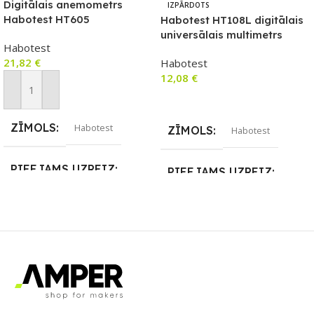
Digitālais anemometrs
IZPĀRDOTS
Habotest HT605
Habotest HT108L digitālais
universālais multimetrs
Habotest
21,82
€
Habotest
12,08
€
Pievienot Grozam
Lasīt Vairāk
ZĪMOLS
Habotest
ZĪMOLS
Habotest
PIEEJAMS UZREIZ
PIEEJAMS UZREIZ
Nē
Nē
UZREIZ PIEEJAMAIS
UZREIZ PIEEJAMAIS
SKAITS
SKAITS