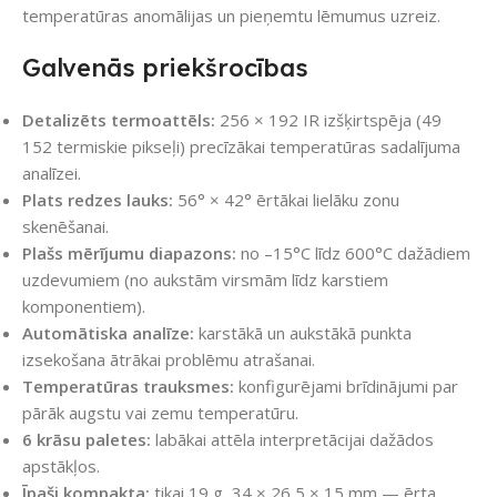
temperatūras anomālijas un pieņemtu lēmumus uzreiz.
Galvenās priekšrocības
Detalizēts termoattēls:
256 × 192 IR izšķirtspēja (49
152 termiskie pikseļi) precīzākai temperatūras sadalījuma
analīzei.
Plats redzes lauks:
56° × 42° ērtākai lielāku zonu
skenēšanai.
Plašs mērījumu diapazons:
no –15°C līdz 600°C dažādiem
uzdevumiem (no aukstām virsmām līdz karstiem
komponentiem).
Automātiska analīze:
karstākā un aukstākā punkta
izsekošana ātrākai problēmu atrašanai.
Temperatūras trauksmes:
konfigurējami brīdinājumi par
pārāk augstu vai zemu temperatūru.
6 krāsu paletes:
labākai attēla interpretācijai dažādos
apstākļos.
Īpaši kompakta:
tikai 19 g, 34 × 26,5 × 15 mm — ērta