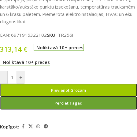
karstāko/aukstāko punktu izsekošanu, temperatūras trauksmēm
un 6 krāsu paletēm. Piemērota elektroinstalācijas, HVAC un ēku
diagnostikai.
EAN:
6971915322102
SKU:
TR256i
313,14
€
Noliktavā 10+ preces
Noliktavā 10+ preces
-
+
Pievienot Grozam
Pērciet Tagad
Kopīgot: