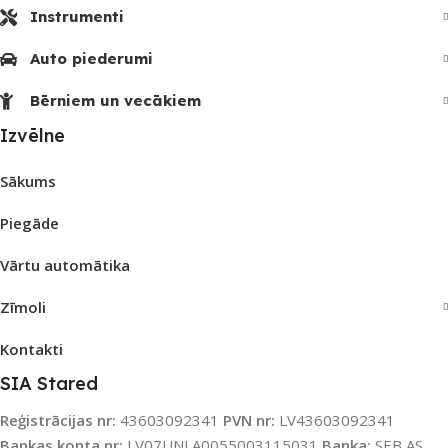
Instrumenti
Auto piederumi
Bērniem un vecākiem
Izvēlne
Sākums
Piegāde
Vārtu automātika
Zīmoli
Kontakti
SIA Stared
Reģistrācijas nr:
43603092341
PVN nr:
LV43603092341
Bankas konta nr:
LV07UNLA0055003115031
Banka:
SEB AS