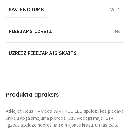
SAVIENOJUMS
Wi-Fi
PIEEJAMS UZREIZ
Nē
UZREIZ PIEEJAMAIS SKAITS
Produkta apraksts
Atklājiet Nous P4 viedo Wi-Fi RGB LED spuldzi, kas piedāvā
unikālu apgaismojuma pieredzi jūsu viedajai mājai. E14
ligzdas spuldze nodrošina 16 miljonus krāsu, un tās baltā