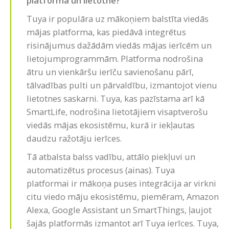
platforma un lietotne?
Tuya ir populāra uz mākoņiem balstīta viedās
mājas platforma, kas piedāvā integrētus
risinājumus dažādām viedās mājas ierīcēm un
lietojumprogrammām. Platforma nodrošina
ātru un vienkāršu ierīču savienošanu pārī,
tālvadības pulti un pārvaldību, izmantojot vienu
lietotnes saskarni. Tuya, kas pazīstama arī kā
SmartLife, nodrošina lietotājiem visaptverošu
viedās mājas ekosistēmu, kurā ir iekļautas
daudzu ražotāju ierīces.
Tā atbalsta balss vadību, attālo piekļuvi un
automatizētus procesus (ainas). Tuya
platformai ir mākoņa puses integrācija ar virkni
citu viedo māju ekosistēmu, piemēram, Amazon
Alexa, Google Assistant un SmartThings, ļaujot
šajās platformās izmantot arī Tuya ierīces. Tuya,