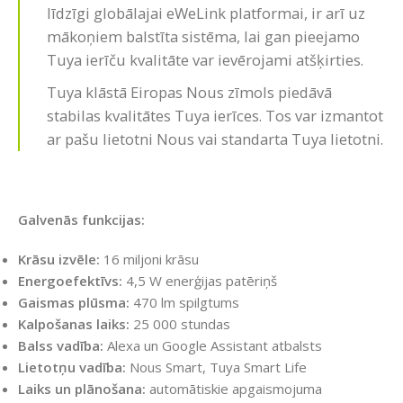
līdzīgi globālajai eWeLink platformai, ir arī uz
mākoņiem balstīta sistēma, lai gan pieejamo
Tuya ierīču kvalitāte var ievērojami atšķirties.
Tuya klāstā Eiropas Nous zīmols piedāvā
stabilas kvalitātes Tuya ierīces. Tos var izmantot
ar pašu lietotni Nous vai standarta Tuya lietotni.
Galvenās funkcijas:
Krāsu izvēle:
16 miljoni krāsu
Energoefektīvs:
4,5 W enerģijas patēriņš
Gaismas plūsma:
470 lm spilgtums
Kalpošanas laiks:
25 000 stundas
Balss vadība:
Alexa un Google Assistant atbalsts
Lietotņu vadība:
Nous Smart, Tuya Smart Life
Laiks un plānošana:
automātiskie apgaismojuma