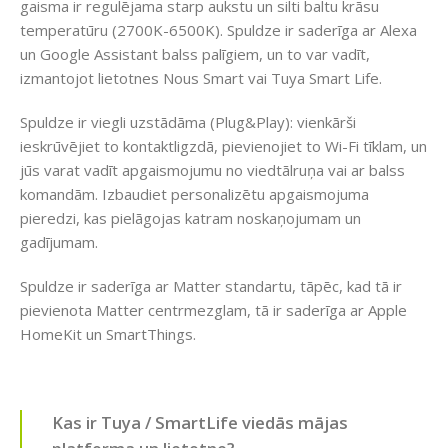
gaisma ir regulējama starp aukstu un silti baltu krāsu
temperatūru (2700K-6500K). Spuldze ir saderīga ar Alexa
un Google Assistant balss palīgiem, un to var vadīt,
izmantojot lietotnes Nous Smart vai Tuya Smart Life.
Spuldze ir viegli uzstādāma (Plug&Play): vienkārši
ieskrūvējiet to kontaktligzdā, pievienojiet to Wi-Fi tīklam, un
jūs varat vadīt apgaismojumu no viedtālruņa vai ar balss
komandām. Izbaudiet personalizētu apgaismojuma
pieredzi, kas pielāgojas katram noskaņojumam un
gadījumam.
Spuldze ir saderīga ar Matter standartu, tāpēc, kad tā ir
pievienota Matter centrmezglam, tā ir saderīga ar Apple
HomeKit un SmartThings.
Kas ir Tuya / SmartLife viedās mājas