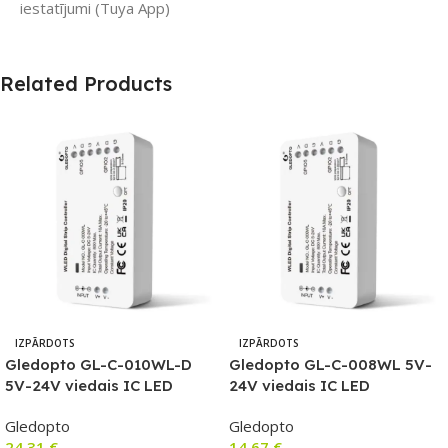
iestatījumi (Tuya App)
Related Products
IZPĀRDOTS
IZPĀRDOTS
Gledopto GL-C-010WL-D
Gledopto GL-C-008WL 5V-
5V-24V viedais IC LED
24V viedais IC LED
kontrolieris ar Wi-Fi (WLED
kontrolieris ar Wi-Fi (WLED
Gledopto
Gledopto
platformu) ar mikrofonu un
programmaparatūra)
24,31
€
14,67
€