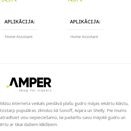
DIY programmaparatūras
atbalst
Lasīt Vairāk
Lasīt Vairāk
APLIKĀCIJA
APLIKĀCIJA
Home Assistant
Home Assistant
ZĪMOLS
SAVIENOJUMS
Gledopto
Wi-Fi
SAVIENOJUMS
ZĪMOLS
Wi-Fi
Gledopto
PIEEJAMS UZREIZ
PIEEJAMS UZREIZ
Nē
Nē
Mūsu interneta veikals piedāvā plašu gudro mājas iekārtu klāstu,
tostarp populāras zīmolus kā Sonoff, Aqara un Shelly. Pie mums
atradīsiet visu nepieciešamo, lai padarītu savu mājokli gudru un
UZREIZ PIEEJAMAIS
UZREIZ PIEEJAMAIS
ērtu ar tikai dažiem klikšķiem.
SKAITS
SKAITS