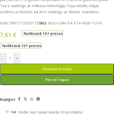
Tas ir saderīgs ar mākoņa tehnoloģiju Tuya viedās mājas
sistēmu un lietotni, kā arī ir saderīgs ar Matter standartu.
EAN:
5907772033173
SKU:
NOU-LAM-P4-E14-RGB-TUYA
7,61
€
Noliktavā 10+ preces
Noliktavā 10+ preces
-
+
Pievienot Grozam
Pērciet Tagad
Kopīgot:
14
Cilvēki, kas tagad skatās šo produktu!