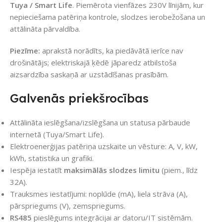
Tuya / Smart Life
. Piemērota vienfāzes 230V līnijām, kur
nepieciešama patēriņa kontrole, slodzes ierobežošana un
attālināta pārvaldība.
Piezīme:
aprakstā norādīts, ka piedāvātā ierīce nav
drošinātājs; elektriskajā ķēdē jāparedz atbilstoša
aizsardzība saskaņā ar uzstādīšanas prasībām.
Galvenās priekšrocības
Attālināta ieslēgšana/izslēgšana un statusa pārbaude
internetā (Tuya/Smart Life).
Elektroenerģijas patēriņa uzskaite un vēsture: A, V, kW,
kWh, statistika un grafiki.
Iespēja iestatīt
maksimālās slodzes limitu
(piem., līdz
32A).
Trauksmes iestatījumi: noplūde (mA), liela strāva (A),
pārspriegums (V), zemspriegums.
RS485
pieslēgums integrācijai ar datoru/IT sistēmām.