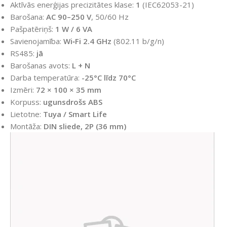
Aktīvās enerģijas precizitātes klase:
1
(IEC62053-21)
Barošana:
AC 90–250 V
, 50/60 Hz
Pašpatēriņš:
1 W / 6 VA
Savienojamība:
Wi‑Fi 2.4 GHz
(802.11 b/g/n)
RS485:
jā
Barošanas avots:
L + N
Darba temperatūra:
-25°C līdz 70°C
Izmēri:
72 × 100 × 35 mm
Korpuss:
ugunsdrošs ABS
Lietotne:
Tuya / Smart Life
Montāža:
DIN sliede, 2P (36 mm)