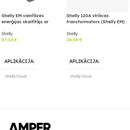
Shelly EM vienfāzes
Shelly 120A strāvas
enerģijas skaitītājs ar
transformators (Shelly EM)
kontaktora vadību
Shelly
Shelly
67,34
€
20,56
€
Pievienot Grozam
Pievienot Grozam
APLIKĀCIJA
APLIKĀCIJA
Shelly Cloud
Shelly Cloud
ZĪMOLS
ZĪMOLS
Shelly
Shelly
SAVIENOJUMS
PIEEJAMS UZREIZ
Wi-Fi
Jā
PIEEJAMS UZREIZ
UZREIZ PIEEJAMAIS
Jā