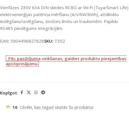
Vienfāzes 230V 63A DIN sliedes RCBO ar Wi‑Fi (Tuya/Smart Life)
elektroenerģijas patēriņa mērīšanu (A/V/kW/kWh), attālinātu
ieslēgšanu/izslēgšanu, slodzes limitu un trauksmēm. Papildu
RS485 pieslēgums integrācijām.
EAN:
5904496827828
SKU:
T302
Pēc pasūtījuma veikšanas, gaidiet produktu pieejamības
apstiprinājumu.
Kopīgot:
16
Cilvēki, kas tagad skatās šo produktu!