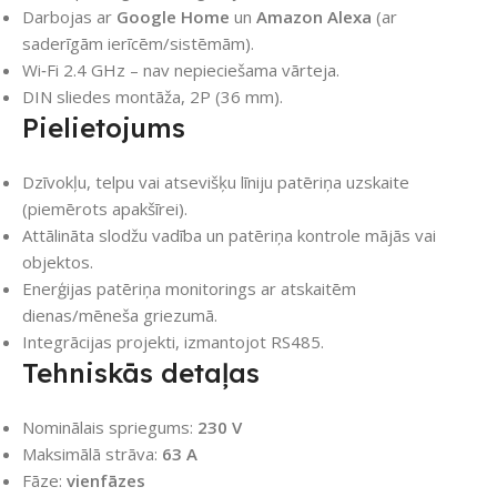
Darbojas ar
Google Home
un
Amazon Alexa
(ar
saderīgām ierīcēm/sistēmām).
Wi‑Fi 2.4 GHz – nav nepieciešama vārteja.
DIN sliedes montāža, 2P (36 mm).
Pielietojums
Dzīvokļu, telpu vai atsevišķu līniju patēriņa uzskaite
(piemērots apakšīrei).
Attālināta slodžu vadība un patēriņa kontrole mājās vai
objektos.
Enerģijas patēriņa monitorings ar atskaitēm
dienas/mēneša griezumā.
Integrācijas projekti, izmantojot RS485.
Tehniskās detaļas
Nominālais spriegums:
230 V
Maksimālā strāva:
63 A
Fāze:
vienfāzes