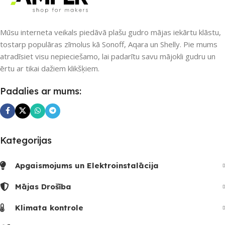
SKAITS
UZREIZ PIEEJAMAIS
1
Mūsu interneta veikals piedāvā plašu gudro mājas iekārtu klāstu,
SKAITS
tostarp populāras zīmolus kā Sonoff, Aqara un Shelly. Pie mums
atradīsiet visu nepieciešamo, lai padarītu savu mājokli gudru un
1
ērtu ar tikai dažiem klikšķiem.
Padalies ar mums:
Kategorijas
Apgaismojums un Elektroinstalācija
Mājas Drošība
Klimata kontrole