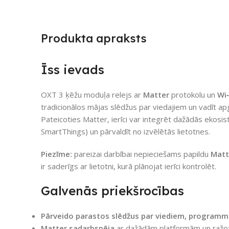
Produkta apraksts
Īss ievads
OXT 3 ķēžu moduļa relejs ar
Matter
protokolu un
Wi‑
tradicionālos mājas slēdžus par viedajiem un vadīt ap
Pateicoties Matter, ierīci var integrēt dažādās eko
SmartThings) un pārvaldīt no izvēlētās lietotnes.
Piezīme:
pareizai darbībai nepieciešams papildu
Matt
ir saderīgs ar lietotni, kurā plānojat ierīci kontrolēt.
Galvenās priekšrocības
Pārveido parastos slēdžus par viediem, program
Matter sadarbspēja
ar dažādām platformām un ražo