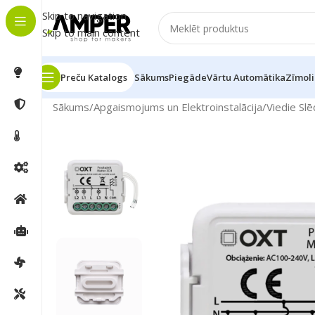
Skip to navigation
Skip to main content
Preču Katalogs
Sākums
Piegāde
Vārtu Automātika
Zīmoli
Sākums
/
Apgaismojums un Elektroinstalācija
/
Viedie Slē