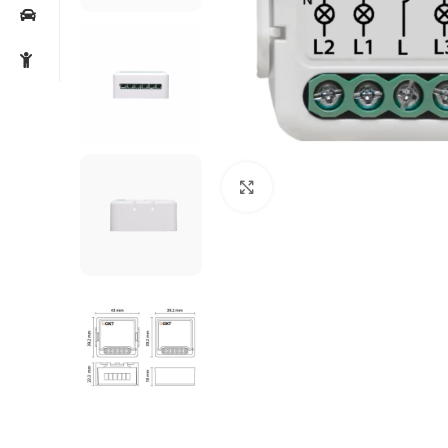
Noklikšķiniet, lai palielin