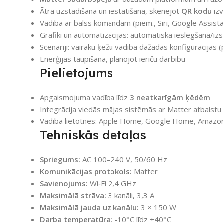
Ātra uzstādīšana un iestatīšana, skenējot
QR kodu
izv
Vadība ar balss komandām (piem., Siri, Google Assistan
Grafiki un automatizācijas: automātiska ieslēgšana/izs
Scenāriji: vairāku ķēžu vadība dažādās konfigurācijās
Enerģijas taupīšana, plānojot ierīču darbību
Pielietojums
Apgaismojuma vadība līdz
3 neatkarīgām ķēdēm
Integrācija viedās mājas sistēmās ar Matter atbalstu
Vadība lietotnēs: Apple Home, Google Home, Amazo
Tehniskās detaļas
Spriegums:
AC 100–240 V, 50/60 Hz
Komunikācijas protokols:
Matter
Savienojums:
Wi‑Fi 2,4 GHz
Maksimālā strāva:
3 kanāli, 3,3 A
Maksimālā jauda uz kanālu:
3 × 150 W
Darba temperatūra:
-10°C līdz +40°C