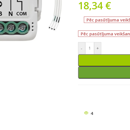
18,34
€
Pēc pasūtījuma veik
Pēc pasūtījuma veikšan
-
+
ātu
4