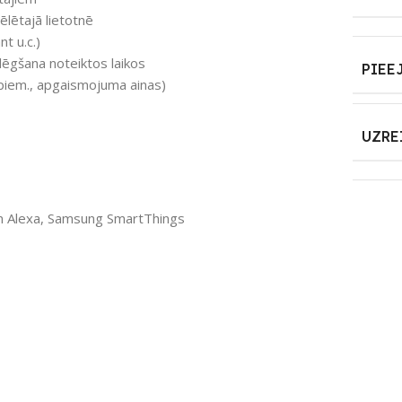
ēlētajā lietotnē
t u.c.)
lēgšana noteiktos laikos
PIEE
 (piem., apgaismojuma ainas)
UZRE
n Alexa, Samsung SmartThings