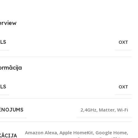
erview
LS
OXT
ormācija
LS
OXT
ENOJUMS
2,4GHz
,
Matter
,
Wi-Fi
Amazon Alexa
,
Apple HomeKit
,
Google Home
,
KĀCIJA