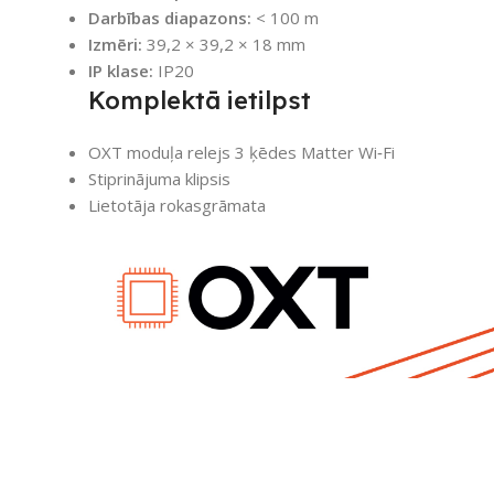
Darbības diapazons:
< 100 m
Izmēri:
39,2 × 39,2 × 18 mm
IP klase:
IP20
Komplektā ietilpst
OXT moduļa relejs 3 ķēdes Matter Wi‑Fi
Stiprinājuma klipsis
Lietotāja rokasgrāmata