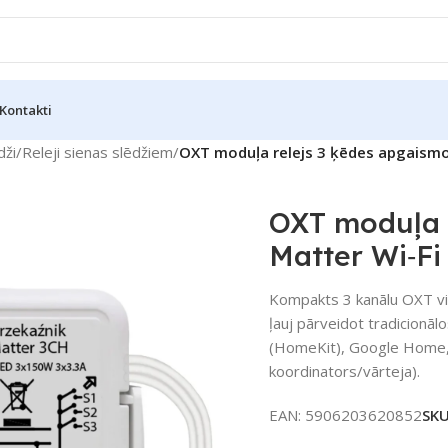
Kontakti
dži
/
Releji sienas slēdžiem
/
OXT moduļa relejs 3 ķēdes apgaism
OXT moduļa 
Matter Wi‑F
Kompakts 3 kanālu OXT vie
ļauj pārveidot tradicionā
(HomeKit), Google Home,
koordinators/vārteja).
EAN:
5906203620852
SK