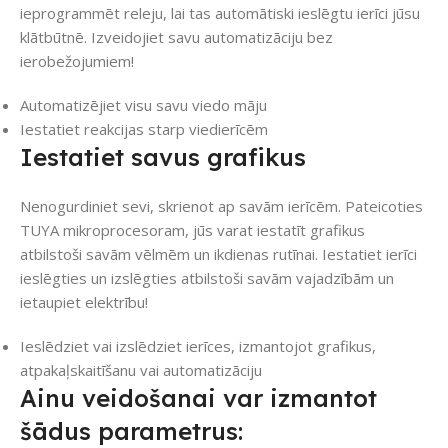
ieprogrammēt releju, lai tas automātiski ieslēgtu ierīci jūsu
klātbūtnē. Izveidojiet savu automatizāciju bez
ierobežojumiem!
Automatizējiet visu savu viedo māju
Iestatiet reakcijas starp viedierīcēm
Iestatiet savus grafikus
Nenogurdiniet sevi, skrienot ap savām ierīcēm. Pateicoties
TUYA mikroprocesoram, jūs varat iestatīt grafikus
atbilstoši savām vēlmēm un ikdienas rutīnai. Iestatiet ierīci
ieslēgties un izslēgties atbilstoši savām vajadzībām un
ietaupiet elektrību!
Ieslēdziet vai izslēdziet ierīces, izmantojot grafikus,
atpakaļskaitīšanu vai automatizāciju
Ainu veidošanai var izmantot
šādus parametrus: