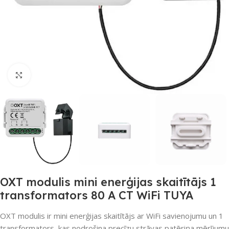
Noklikšķiniet, lai palielinātu
OXT modulis mini enerģijas skaitītājs 1
transformators 80 A CT WiFi TUYA
OXT modulis ir mini enerģijas skaitītājs ar WiFi savienojumu un 1
transformators, kas nodrošina precīzu strāvas patēriņa mērījumu