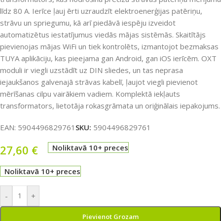
līdz 80 A. Ierīce ļauj ērti uzraudzīt elektroenerģijas patēriņu,
strāvu un spriegumu, kā arī piedāvā iespēju izveidot
automatizētus iestatījumus viedās mājas sistēmās. Skaitītājs
pievienojas mājas WiFi un tiek kontrolēts, izmantojot bezmaksas
TUYA aplikāciju, kas pieejama gan Android, gan iOS ierīcēm. OXT
moduli ir viegli uzstādīt uz DIN sliedes, un tas neprasa
iejaukšanos galvenajā strāvas kabelī, ļaujot viegli pievienot
mērīšanas cilpu vairākiem vadiem. Komplektā iekļauts
transformators, lietotāja rokasgrāmata un oriģinālais iepakojums.
EAN:
5904496829761
SKU:
5904496829761
27,60
€
Noliktavā 10+ preces
Noliktavā 10+ preces
-
+
Pievienot Grozam