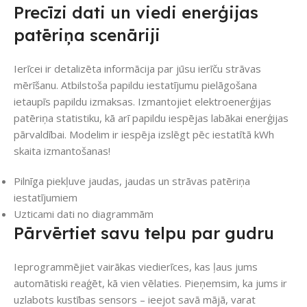
Precīzi dati un viedi enerģijas
patēriņa scenāriji
Ierīcei ir detalizēta informācija par jūsu ierīču strāvas
mērīšanu. Atbilstoša papildu iestatījumu pielāgošana
ietaupīs papildu izmaksas. Izmantojiet elektroenerģijas
patēriņa statistiku, kā arī papildu iespējas labākai enerģijas
pārvaldībai. Modelim ir iespēja izslēgt pēc iestatītā kWh
skaita izmantošanas!
Pilnīga piekļuve jaudas, jaudas un strāvas patēriņa
iestatījumiem
Uzticami dati no diagrammām
Pārvērtiet savu telpu par gudru
Ieprogrammējiet vairākas viedierīces, kas ļaus jums
automātiski reaģēt, kā vien vēlaties. Pieņemsim, ka jums ir
uzlabots kustības sensors – ieejot savā mājā, varat