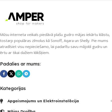
PIEEJAMS UZREIZ
PIEEJAMS UZREIZ
Nē
Nē
UZREIZ PIEEJAMAIS
UZREIZ PIEEJAMAIS
SKAITS
Mūsu interneta veikals piedāvā plašu gudro mājas iekārtu klāstu,
SKAITS
tostarp populāras zīmolus kā Sonoff, Aqara un Shelly. Pie mums
atradīsiet visu nepieciešamo, lai padarītu savu mājokli gudru un
ērtu ar tikai dažiem klikšķiem.
Padalies ar mums:
Kategorijas
Apgaismojums un Elektroinstalācija
Mājas Drošība