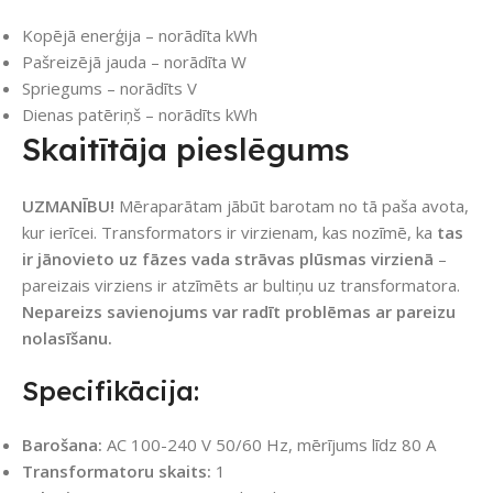
Kopējā enerģija – norādīta kWh
Pašreizējā jauda – norādīta W
Spriegums – norādīts V
Dienas patēriņš – norādīts kWh
Skaitītāja pieslēgums
UZMANĪBU!
Mēraparātam jābūt barotam no tā paša avota,
kur ierīcei. Transformators ir virzienam, kas nozīmē, ka
tas
ir jānovieto uz fāzes vada strāvas plūsmas virzienā
–
pareizais virziens ir atzīmēts ar bultiņu uz transformatora.
Nepareizs savienojums var radīt problēmas ar pareizu
nolasīšanu.
Specifikācija:
Barošana:
AC 100-240 V 50/60 Hz, mērījums līdz 80 A
Transformatoru skaits:
1