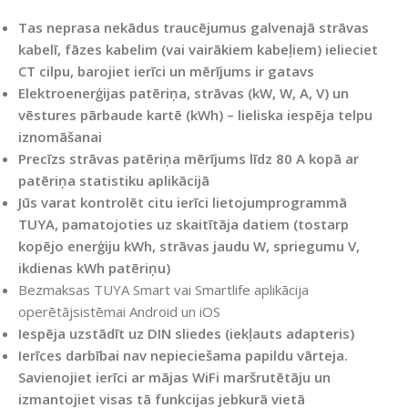
Tas neprasa nekādus traucējumus galvenajā strāvas
kabelī, fāzes kabelim (vai vairākiem kabeļiem) ielieciet
CT cilpu, barojiet ierīci un mērījums ir gatavs
Elektroenerģijas patēriņa, strāvas (kW, W, A, V) un
vēstures pārbaude kartē (kWh) – lieliska iespēja telpu
iznomāšanai
Precīzs strāvas patēriņa mērījums līdz 80 A kopā ar
patēriņa statistiku aplikācijā
Jūs varat kontrolēt citu ierīci lietojumprogrammā
TUYA, pamatojoties uz skaitītāja datiem (tostarp
kopējo enerģiju kWh, strāvas jaudu W, spriegumu V,
ikdienas kWh patēriņu)
Bezmaksas TUYA Smart vai Smartlife aplikācija
operētājsistēmai Android un iOS
Iespēja uzstādīt uz DIN sliedes (iekļauts adapteris)
Ierīces darbībai nav nepieciešama papildu vārteja.
Savienojiet ierīci ar mājas WiFi maršrutētāju un
izmantojiet visas tā funkcijas jebkurā vietā