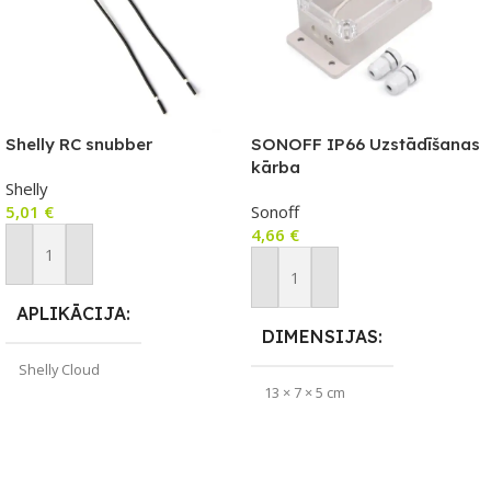
Shelly RC snubber
SONOFF IP66 Uzstādīšanas
kārba
Shelly
5,01
€
Sonoff
4,66
€
Pievienot Grozam
Pievienot Grozam
APLIKĀCIJA
DIMENSIJAS
Shelly Cloud
13 × 7 × 5 cm
ZĪMOLS
Shelly
ZĪMOLS
Sonoff