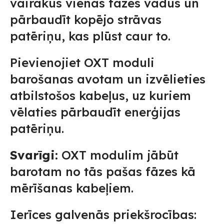
vairākus vienas fāzes vadus un
pārbaudīt kopējo strāvas
patēriņu, kas plūst caur to.
Pievienojiet OXT moduli
barošanas avotam un izvēlieties
atbilstošos kabeļus, uz kuriem
vēlaties pārbaudīt enerģijas
patēriņu.
Svarīgi:
OXT modulim jābūt
barotam no tās pašas fāzes kā
mērīšanas kabeļiem.
Ierīces galvenās priekšrocības: